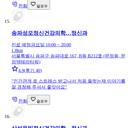
전화
팔로우
송파성모정신건강의학…
정신과
진료 예정
금요일 10:00 ~ 20:00
1.8km
서울특별시 송파구 송파대로 167, B동 B212호 (문정동, 문
정역테라타워)
4.9
(
후기 40
)
"
인간관게 로 스트래스 받고나서 처음 들럿는제 이야기를
잘 경청해 주셔서 좋앗어요
"
전화
팔로우