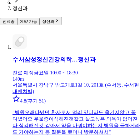
정신과
진료중
예약 가능
정신과
수서삼성정신건강의학…
정신과
진료 예정
금요일 10:00 ~ 18:30
140m
서울특별시 강남구 밤고개로1길 10, 201호 (수서동, 수서현
대벤쳐빌)
4.8
(
후기 51
)
"
병원오래다녔던 환자로서 멀리 있더라도 옮기지않고 꼭
다녔어요 우울증이심해진것같고 살고싶은 의욕이 없어진
다 심각해진것 같아서 약을 바꿔야하는지 병원을 급하게라
도 가야하는지 등 질문을 했더니 방문하셔서
"