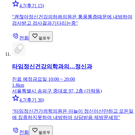
4.7
(
후기 15
)
"
괜찮아정신건강의하콰의원은 통풍통증때문에 내방하여
검사받고 검사걸과기다리는중
"
전화
팔로우
타임정신건강의학과의…
정신과
진료 예정
금요일 10:00 ~ 20:00
1.8km
서울특별시 송파구 중대로 97, 2층 (가락동)
4.7
(
후기 30
)
"
타임정신건가믜학의원은 아늘이 정신이산만하고 모든일
에 집중하지못하여 내방하여 상담받음 제방문셰정
"
전화
팔로우