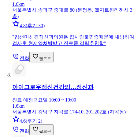
1.6km
서울특별시 송파구 중대로 80 (문정동, 엘지트윈리젠시 3
층)
4.8
(
후기 30
)
"
킴선미신경정신과의원은 집사람불면증때문에 내방하여
검사후 현제약처방받고 진료중 강력추천함
"
전화
팔로우
아이그로우정신건강의…
정신과
진료 예정
금요일 10:00 ~ 19:00
1.6km
서울특별시 강남구 자곡로 174-10, 201,202호 (자곡동)
4.6
(
후기 2
)
전화
팔로우