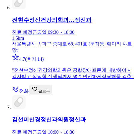
전현수정신건강의학과…
정신과
진료 예정
금요일 09:30 ~ 18:00
1.5km
서울특별시 송파구 중대로 68, 401호 (문정동, 훼미리 샤르
망)
4.7
(
후기 14
)
"
전현수정신건강의학의원은 공항장애때문에 내방하여ㅈ
검사받고 상당함 선생닣께서 넝수편안하게상당해줌 강추
"
전화
팔로우
김선미신경정신과의원
정신과
진료 예정
금요일 10:00 ~ 18:30