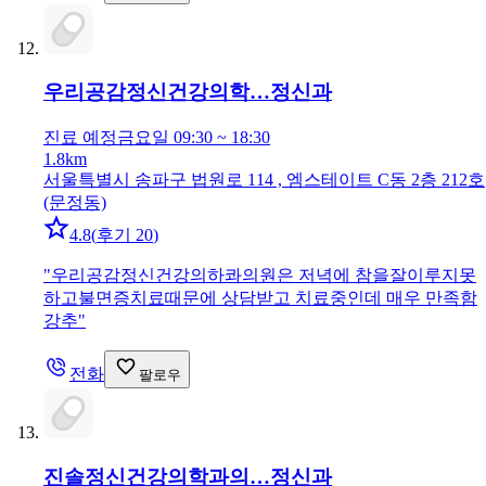
우리공감정신건강의학…
정신과
진료 예정
금요일 09:30 ~ 18:30
1.8km
서울특별시 송파구 법원로 114 , 엠스테이트 C동 2층 212호
(문정동)
4.8
(
후기 20
)
"
우리공감정신건강의하콰의원은 저녁에 참을잘이루지못
하고불면증치료때문에 상담받고 치료중인데 매우 만족함
강추
"
전화
팔로우
진솔정신건강의학과의…
정신과