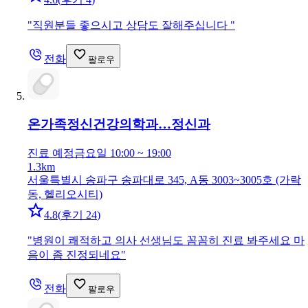
"
직원분들 좋으시고 상담도 잘해주십니다
"
전화
팔로우
온가족정신건강의학과…
정신과
진료 예정
금요일 10:00 ~ 19:00
1.3km
서울특별시 송파구 송파대로 345, A동 3003~3005호 (가락
동, 헬리오시티)
4.8
(
후기 24
)
"
병원이 쾌적하고 의사 선생님도 꼼꼼히 진료 봐주세요 마
음이 좀 진정되네요
"
전화
팔로우