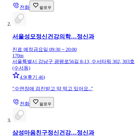
전화
팔로우
서울성모정신건강의학…
정신과
진료 예정
금요일 09:30 ~ 20:00
170m
서울특별시 강남구 광평로56길 8-13, 수서타워 302, 303호
(수서동)
4.9
(
후기 46
)
"
수면장애 검진받고 약 먹고 있어요..
"
전화
팔로우
삼성마음친구정신건강…
정신과