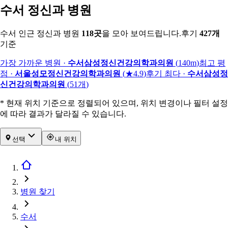
수서 정신과 병원
수서 인근 정신과 병원
118
곳
을 모아 보여드립니다.
후기
427
개
기준
가장 가까운 병원
·
수서삼성정신건강의학과의원
(
140m
)
최고 평
점
·
서울성모정신건강의학과의원
(
★4.9
)
후기 최다
·
수서삼성정
신건강의학과의원
(
51
개
)
* 현재 위치 기준으로 정렬되어 있으며, 위치 변경이나 필터 설정
에 따라 결과가 달라질 수 있습니다.
선택
내 위치
병원 찾기
수서