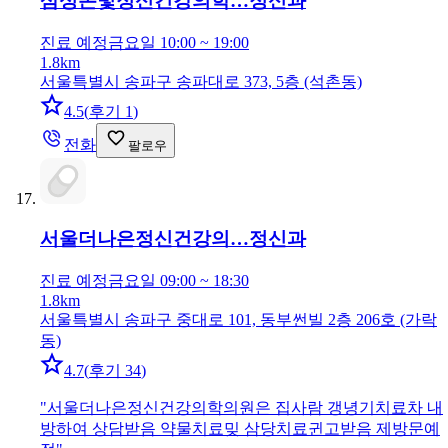
삼성온빛정신건강의학…
정신과
진료 예정
금요일 10:00 ~ 19:00
1.8km
서울특별시 송파구 송파대로 373, 5층 (석촌동)
4.5
(
후기 1
)
전화
팔로우
서울더나은정신건강의…
정신과
진료 예정
금요일 09:00 ~ 18:30
1.8km
서울특별시 송파구 중대로 101, 동부썬빌 2층 206호 (가락
동)
4.7
(
후기 34
)
"
서울더나은정신건강의학의원은 집사람 갱녕기치료차 내
방하여 상담받음 약물치료밎 삼당치료귄고받음 제방문예