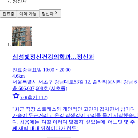
정신과
진료중
예약 가능
정신과
삼성빛정신건강의학과…
정신과
진료중
금요일 10:00 ~ 20:00
4.6km
서울특별시 서초구 강남대로53길 12, 솔라티움시티 강남 6
층 606,607,608호 (서초동)
5.0
(
후기 112
)
"
최근 직장 스트레스와 개인적인 고민이 겹치면서 밤마다
가슴이 두근거리고 온갖 잡생각이 꼬리를 물기 시작했습니
다. 처음에는 '며칠 이러다 말겠지' 싶었는데, 어느덧 몇 주
째 새벽 내내 뒤척이다가 한두
"