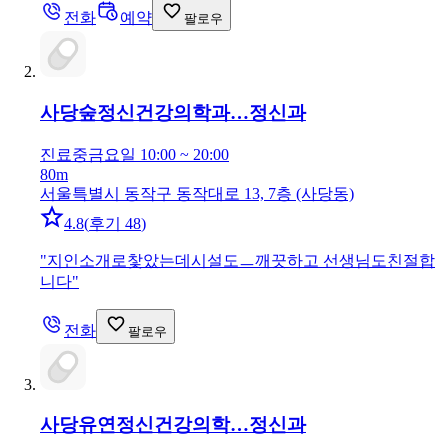
전화
예약
팔로우
사당숲정신건강의학과…
정신과
진료중
금요일 10:00 ~ 20:00
80m
서울특별시 동작구 동작대로 13, 7층 (사당동)
4.8
(
후기 48
)
"
지인소개로찿았는데시설도ㅡ깨끗하고 선생님도친절합
니다
"
전화
팔로우
사당유연정신건강의학…
정신과