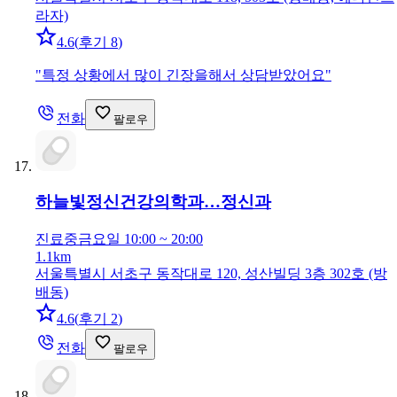
라자)
4.6
(
후기 8
)
"
특정 상황에서 많이 긴장을해서 상담받았어요
"
전화
팔로우
하늘빛정신건강의학과…
정신과
진료중
금요일 10:00 ~ 20:00
1.1km
서울특별시 서초구 동작대로 120, 성산빌딩 3층 302호 (방
배동)
4.6
(
후기 2
)
전화
팔로우