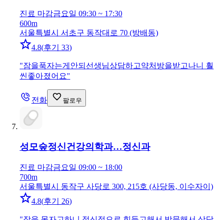
진료 마감
금요일 09:30 ~ 17:30
600m
서울특별시 서초구 동작대로 70 (방배동)
4.8
(
후기 33
)
"
잠을푹자는게안되선생님상담하고약처방을받고나니 훨
씬좋아졌어요
"
전화
팔로우
성모숲정신건강의학과…
정신과
진료 마감
금요일 09:00 ~ 18:00
700m
서울특별시 동작구 사당로 300, 215호 (사당동, 이수자이)
4.8
(
후기 26
)
"
잠을 못자고하니 정신적으로 힘들고해서 방문해서 상담