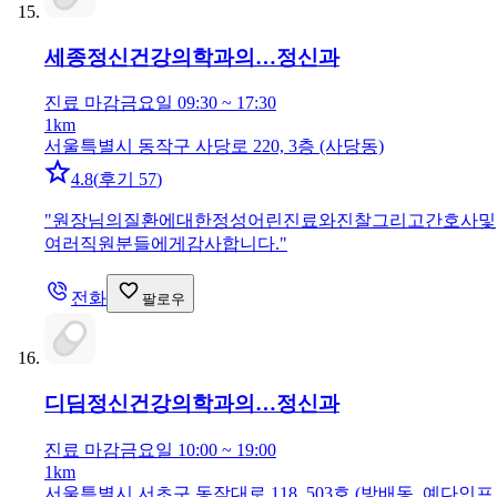
세종정신건강의학과의…
정신과
진료 마감
금요일 09:30 ~ 17:30
1km
서울특별시 동작구 사당로 220, 3층 (사당동)
4.8
(
후기 57
)
"
원장님의질환에대한정성어린진료와진찰그리고간호사및
여러직원분들에게감사합니다.
"
전화
팔로우
디딤정신건강의학과의…
정신과
진료 마감
금요일 10:00 ~ 19:00
1km
서울특별시 서초구 동작대로 118, 503호 (방배동, 예다인프