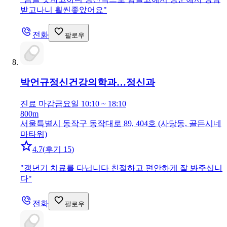
받고나니 훨씬좋았어요
"
전화
팔로우
박언규정신건강의학과…
정신과
진료 마감
금요일 10:10 ~ 18:10
800m
서울특별시 동작구 동작대로 89, 404호 (사당동, 골든시네
마타워)
4.7
(
후기 15
)
"
갱년기 치료를 다닙니다 친절하고 편안하게 잘 봐주십니
다
"
전화
팔로우