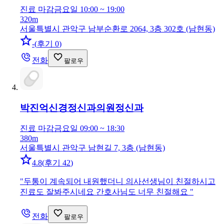
진료 마감
금요일 10:00 ~ 19:00
320m
서울특별시 관악구 남부순환로 2064, 3층 302호 (남현동)
-
(
후기 0
)
전화
팔로우
박진억신경정신과의원
정신과
진료 마감
금요일 09:00 ~ 18:30
380m
서울특별시 관악구 남현길 7, 3층 (남현동)
4.8
(
후기 42
)
"
두통이 계속되어 내원했더니 의사선생님이 친절하시고
진료도 잘봐주시네요 간호사님도 너무 친절해요
"
전화
팔로우