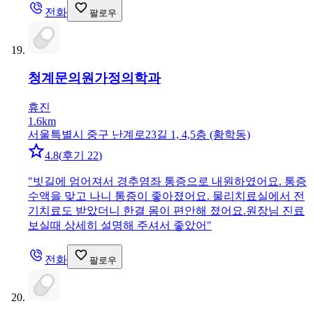
전화
팔로우
청계문의원
가정의학과
휴진
1.6km
서울특별시 중구 난계로23길 1, 4,5층 (황학동)
4.8
(
후기 22
)
"
빗길에 엄어져서 경추염좌 통증으로 내원하였어요. 통증
수액을 맞고 나니 통증이 좋아졌어요. 물리치료실에서 전
기치료도 받았더니 한결 몸이 편안해 졌어요.원장님 진료
보실때 상세히 설명해 주셔서 좋았어
"
전화
팔로우