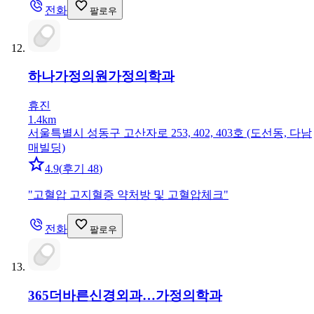
전화
팔로우
하나가정의원
가정의학과
휴진
1.4km
서울특별시 성동구 고산자로 253, 402, 403호 (도선동, 다남
매빌딩)
4.9
(
후기 48
)
"
고혈압 고지혈증 약처방 및 고혈압체크
"
전화
팔로우
365더바른신경외과…
가정의학과