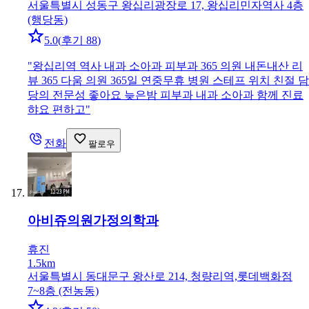
서울특별시 성동구 왕십리광장로 17, 왕십리민자역사 4층
(행당동)
5.0
(
후기 88
)
"
왕십리역 역사 내과 소아과 피부과 365 의원 내돈내산 리
뷰 365 다움 의원 365일 연중무휴 병원 스테프 위치 친절 담
당의 전문성 좋아요 늦은밤 피부과 내과 소아과 함께 진료
햐요 편하고
"
전화
팔로우
아비쥬의원
가정의학과
휴진
1.5km
서울특별시 동대문구 왕산로 214, 청량리역,롯데백화점
7~8층 (전농동)