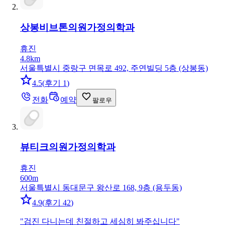
상봉비브톤의원
가정의학과
휴진
4.8km
서울특별시 중랑구 면목로 492, 주연빌딩 5층 (상봉동)
4.5
(
후기 1
)
전화
예약
팔로우
뷰티크의원
가정의학과
휴진
600m
서울특별시 동대문구 왕산로 168, 9층 (용두동)
4.9
(
후기 42
)
"
검진 다니는데 친절하고 세심히 봐주십니다
"