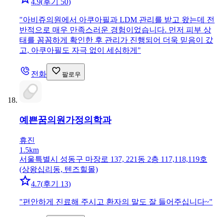
4.9
(
후기 50
)
"
아비쥬의원에서 아쿠아필과 LDM 관리를 받고 왔는데 전
반적으로 매우 만족스러운 경험이었습니다. 먼저 피부 상
태를 꼼꼼하게 확인한 후 관리가 진행되어 더욱 믿음이 갔
고, 아쿠아필도 자극 없이 세심하게
"
전화
팔로우
예쁜꿈의원
가정의학과
휴진
1.5km
서울특별시 성동구 마장로 137, 221동 2층 117,118,119호
(상왕십리동, 텐즈힐몰)
4.7
(
후기 13
)
"
편안하게 진료해 주시고 환자의 말도 잘 들어주십니다~
"