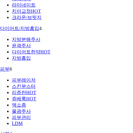
라미네이트
치아교정
HOT
크라운/브릿지
다이어트/지방흡입
4
지방분해주사
윤곽주사
다이어트한약
HOT
지방흡입
피부
8
피부레이저
스킨부스터
리쥬란
HOT
쥬베룩
HOT
엑소좀
물광주사
피부관리
LDM