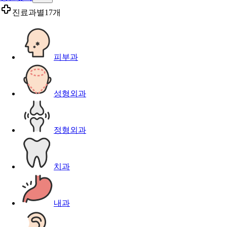
진료과별
17개
피부과
성형외과
정형외과
치과
내과