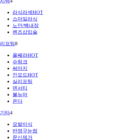
시력
4
라식라섹
HOT
스마일라식
노안/백내장
렌즈삽입술
리프팅
8
울쎄라
HOT
슈링크
써마지
인모드
HOT
실리프팅
덴서티
볼뉴머
온다
기타
4
모발이식
반영구눈썹
문신제거