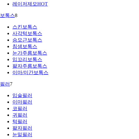
레이저제모
HOT
보톡스
8
스킨보톡스
사각턱보톡스
승모근보톡스
침샘보톡스
눈가주름보톡스
입꼬리보톡스
팔자주름보톡스
이마/미간보톡스
필러
7
입술필러
이마필러
코필러
귀필러
턱필러
팔자필러
눈밑필러