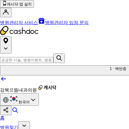
캐시닥 앱 설치
병원관리자 서비스
병원관리자 입점 문의
1
백반증
강북으뜸내과의원
한국어
홈
병원찾기