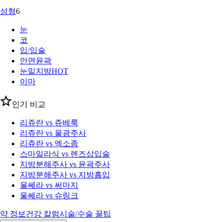
성형
6
눈
코
입/입술
안면윤곽
눈밑지방
HOT
이마
인기 비교
리쥬란 vs 쥬베룩
리쥬란 vs 물광주사
리쥬란 vs 엑소좀
스마일라식 vs 렌즈삽입술
지방분해주사 vs 윤곽주사
지방분해주사 vs 지방흡입
울쎄라 vs 써마지
울쎄라 vs 슈링크
약 정보
건강 칼럼
시술/수술 꿀팁