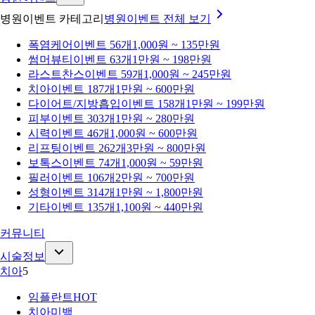
병원이벤트 카테고리
병원이벤트
전체 보기
폭염케어
이벤트 56개
1,000원 ~ 135만원
썸머뷰티
이벤트 63개
1만원 ~ 198만원
라스트찬스
이벤트 59개
1,000원 ~ 245만원
치아
이벤트 187개
1만원 ~ 600만원
다이어트/지방흡입
이벤트 158개
1만원 ~ 199만원
피부
이벤트 303개
1만원 ~ 280만원
시력
이벤트 46개
1,000원 ~ 600만원
리프팅
이벤트 262개
3만원 ~ 800만원
보톡스
이벤트 74개
1,000원 ~ 59만원
필러
이벤트 106개
2만원 ~ 700만원
성형
이벤트 314개
1만원 ~ 1,800만원
기타
이벤트 135개
1,100원 ~ 440만원
커뮤니티
시술정보
치아
5
임플란트
HOT
치아미백