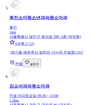
최진소아청소년과의원
소아과
휴진
1km
서울특별시 광진구 뚝섬로 590, 2층 (자양동)
4.9
(
후기 52
)
"
애기들 예방주사 맞히러 가는데 친절합니다
"
전화
팔로우
김소아과의원
소아과
진료 마감
토요일 09:30 ~ 13:00
1.2km
서울특별시 광진구 군자로 86 (군자동)