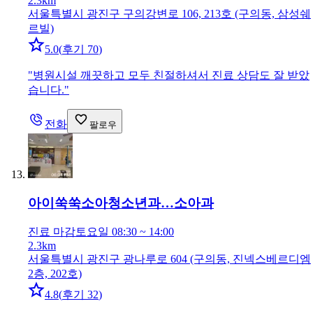
2.3km
서울특별시 광진구 구의강변로 106, 213호 (구의동, 삼성쉐
르빌)
5.0
(
후기 70
)
"
병원시설 깨끗하고 모두 친절하셔서 진료 상담도 잘 받았
습니다.
"
전화
팔로우
아이쑥쑥소아청소년과…
소아과
진료 마감
토요일 08:30 ~ 14:00
2.3km
서울특별시 광진구 광나루로 604 (구의동, 진넥스베르디엠
2층, 202호)
4.8
(
후기 32
)