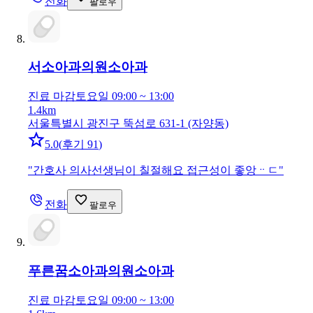
전화
팔로우
서소아과의원
소아과
진료 마감
토요일 09:00 ~ 13:00
1.4km
서울특별시 광진구 뚝섬로 631-1 (자양동)
5.0
(
후기 91
)
"
간호사 의사선생님이 칠절해요 접근성이 좋앙ᆢㄷ
"
전화
팔로우
푸른꿈소아과의원
소아과
진료 마감
토요일 09:00 ~ 13:00