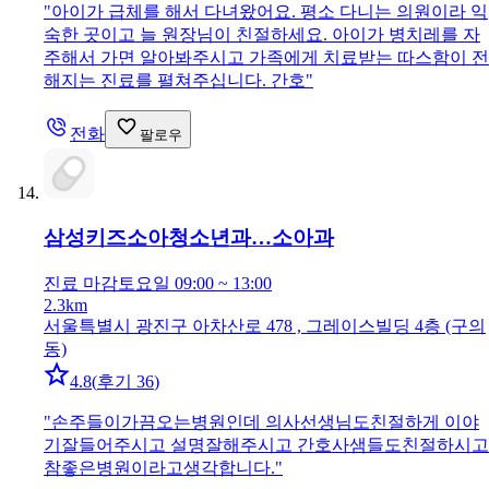
"
아이가 급체를 해서 다녀왔어요. 평소 다니는 의원이라 익
숙한 곳이고 늘 원장님이 친절하세요. 아이가 병치레를 자
주해서 가면 알아봐주시고 가족에게 치료받는 따스함이 전
해지는 진료를 펼쳐주십니다. 간호
"
전화
팔로우
삼성키즈소아청소년과…
소아과
진료 마감
토요일 09:00 ~ 13:00
2.3km
서울특별시 광진구 아차산로 478 , 그레이스빌딩 4층 (구의
동)
4.8
(
후기 36
)
"
손주들이가끔오는병원인데 의사선생님도친절하게 이야
기잘들어주시고 설명잘해주시고 간호사샘들도친절하시고
참좋은병원이라고생각합니다.
"