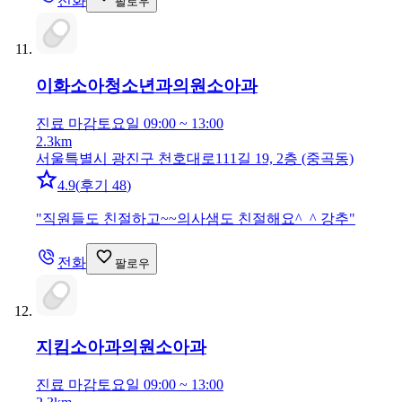
전화
팔로우
이화소아청소년과의원
소아과
진료 마감
토요일 09:00 ~ 13:00
2.3km
서울특별시 광진구 천호대로111길 19, 2층 (중곡동)
4.9
(
후기 48
)
"
직원들도 친절하고~~의사샘도 친절해요^_^ 강추
"
전화
팔로우
지킴소아과의원
소아과
진료 마감
토요일 09:00 ~ 13:00