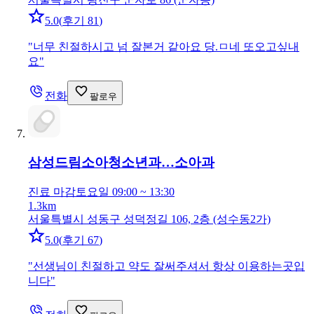
5.0
(
후기 81
)
"
너무 친절하시고 넘 잘본거 같아요 당.ㅁ네 또오고싶내
요
"
전화
팔로우
삼성드림소아청소년과…
소아과
진료 마감
토요일 09:00 ~ 13:30
1.3km
서울특별시 성동구 성덕정길 106, 2층 (성수동2가)
5.0
(
후기 67
)
"
선생님이 친절하고 약도 잘써주셔서 항상 이용하는곳입
니다
"