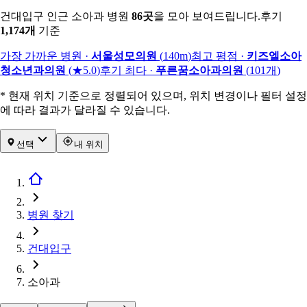
건대입구 인근 소아과 병원
86
곳
을 모아 보여드립니다.
후기
1,174
개
기준
가장 가까운 병원
·
서울성모의원
(
140m
)
최고 평점
·
키즈엘소아
청소년과의원
(
★5.0
)
후기 최다
·
푸른꿈소아과의원
(
101
개
)
* 현재 위치 기준으로 정렬되어 있으며, 위치 변경이나 필터 설정
에 따라 결과가 달라질 수 있습니다.
선택
내 위치
병원 찾기
건대입구
소아과