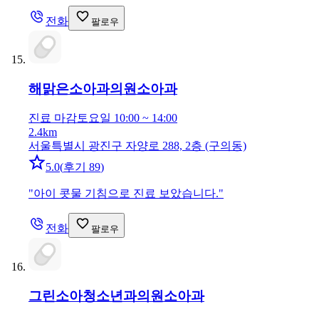
전화
팔로우
해맑은소아과의원
소아과
진료 마감
토요일 10:00 ~ 14:00
2.4km
서울특별시 광진구 자양로 288, 2층 (구의동)
5.0
(
후기 89
)
"
아이 콧물 기침으로 진료 보았습니다.
"
전화
팔로우
그린소아청소년과의원
소아과