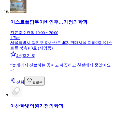
이스트폴담우이비인후…
가정의학과
진료중
수요일 10:00 ~ 20:00
1.7km
서울특별시 광진구 아차산로 402, 판매시설 지하2층 (이스
트폴 북측)13호 (자양동)
4.6
(
후기 8
)
"
늦게까지 진료하는 곳이고 깨끗하고 친절해서 좋았어요
~
"
전화
팔로우
아산한빛의원
가정의학과