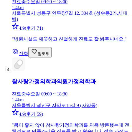
진료중
수요일 09:20 ~ 18:00
1.4km
서울특별시 성동구 연무장7길 12, 304호 (성수동2가,세대
빌)
4.9
(
후기 71
)
"
병원시설도 깨끗하고 친철하게 진료도 잘 봐주시네요.
"
전화
팔로우
참사랑가정의학과의원
가정의학과
진료중
수요일 09:00 ~ 18:30
1.4km
서울특별시 광진구 자양로15길 9 (자양동)
4.9
(
후기 59
)
"
몸이 좋지 않아 참사랑가정의학과를 처음 방문했는데 전
체적으로 만족스러운 진료를 받고 왔습니다. 접수 과정도