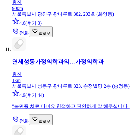
휴진
900m
서울특별시 광진구 광나루로 382, 203호 (화양동)
4.6
(
후기 3
)
전화
팔로우
연세성동가정의학과의…
가정의학과
휴진
1km
서울특별시 성동구 광나루로 323, 송정빌딩 2층 (송정동)
4.9
(
후기 44
)
"
불면증 치료 다녀요 친절하고 편안하게 잘 해주십니다
"
전화
팔로우