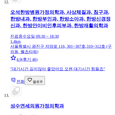
오석한방병원
가정의학과, 사상체질과, 침구과,
한방내과, 한방부인과, 한방소아과, 한방신경정
신과, 한방안이비인후피부과, 한방재활의학과
진료중
수요일 09:30 ~ 18:30
1.4km
서울특별시 광진구 자양로 116, 301~307호,310~312호 (구
의동, 웰츠타워)
4.9
(
후기 46
)
"
대기시간 길지않아 좋았어요 오랜 대기시간 힘들죠
"
전화
팔로우
성수연세의원
가정의학과