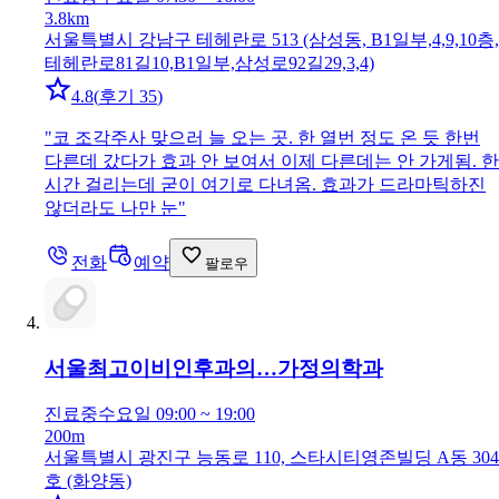
3.8km
서울특별시 강남구 테헤란로 513 (삼성동, B1일부,4,9,10층,
테헤란로81길10,B1일부,삼성로92길29,3,4)
4.8
(
후기 35
)
"
코 조각주사 맞으러 늘 오는 곳. 한 열번 정도 온 듯 한번
다른데 갔다가 효과 안 보여서 이제 다른데는 안 가게됨. 한
시간 걸리는데 굳이 여기로 다녀옴. 효과가 드라마틱하진
않더라도 나만 눈
"
전화
예약
팔로우
서울최고이비인후과의…
가정의학과
진료중
수요일 09:00 ~ 19:00
200m
서울특별시 광진구 능동로 110, 스타시티영존빌딩 A동 304
호 (화양동)