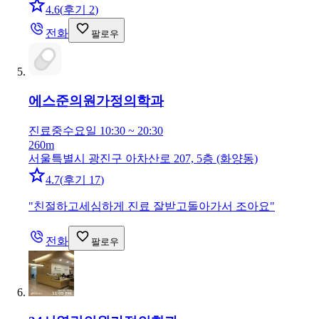
4.6
(
후기 2
)
전화
팔로우
에스준의원
가정의학과
진료중
수요일 10:30 ~ 20:30
260m
서울특별시 광진구 아차산로 207, 5층 (화양동)
4.7
(
후기 17
)
"
친절하고세심하게 진료 잘받고돌아가서 조아요
"
전화
팔로우