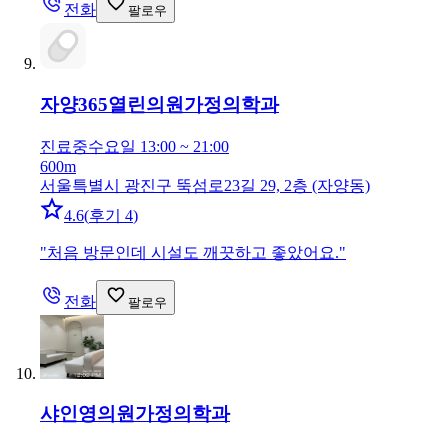
전화
팔로우
자양365열린의원
가정의학과
진료중
수요일 13:00 ~ 21:00
600m
서울특별시 광진구 뚝섬로23길 29, 2층 (자양동)
4.6
(
후기 4
)
"
처음 방문인데 시설도 깨끗하고 좋았어요.
"
전화
팔로우
샤인영의원
가정의학과