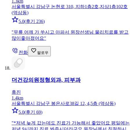
1.3km
서울특별시 강남구 논현로 310, 지하1층2호,지상1층102호
(역삼동)
5.0
(
후기 236
)
"
무릎 어깨 가 쑤시고 아파서 원장선생님 물리치료를 받고
많이좋아졌어요
"
전화
팔로우
더건강의원
정형외과, 피부과
휴진
1.4km
서울특별시 강남구 봉은사로38길 12, 4,5층 (역삼동)
5.0
(
후기 69
)
"
*저녁 늦게 갔는데도 진료가 가능해서 좋았어요 평일에는
저녁 9시까지 진료 봐주시더라구요 원장님께서 친절하시