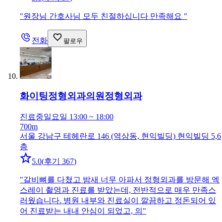
"
원장님 간호사님 모두 친절하십니다 만족해요
"
전화
팔로우
화이팅정형외과의원
정형외과
진료중
일요일 13:00 ~ 18:00
700m
서울 강남구 테헤란로 146 (역삼동, 현익빌딩) 현익빌딩 5,6
층
5.0
(
후기 367
)
"
갈비뼈를 다쳤고 밤새 너무 아파서 정형외과를 방문해 엑
스레이 촬영과 진료를 받았는데, 전반적으로 매우 만족스
러웠습니다. 병원 내부와 진료실이 깔끔하고 정돈되어 있
어 진료받는 내내 안심이 되었고, 의
"