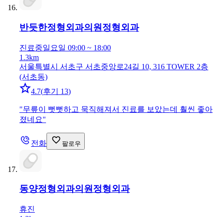
반듯한정형외과의원
정형외과
진료중
일요일 09:00 ~ 18:00
1.3km
서울특별시 서초구 서초중앙로24길 10, 316 TOWER 2층
(서초동)
4.7
(
후기 13
)
"
무릎이 뻣뻣하고 묵직해져서 진료를 보았는데 훨씬 좋아
졌네요
"
전화
팔로우
동양정형외과의원
정형외과
휴진