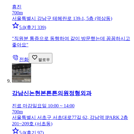
휴진
700m
서울특별시 강남구 테헤란로 139-1, 5층 (역삼동)
5.0
(
후기 339
)
"
직원분 통증으로 동행하여 같이 방문했는데 꼼꼼하시고
좋아요
"
전화
팔로우
강남신논현본튼튼의원
정형외과
진료 마감
일요일 10:00 ~ 14:00
700m
서울특별시 서초구 서초대로77길 62, 강남역 IPARK 2층
201~209호 (서초동)
5.0
(
후기 97
)