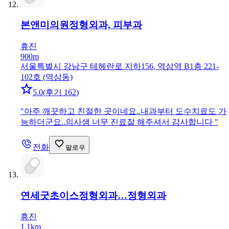
본앤미의원
정형외과, 피부과
휴진
900m
서울특별시 강남구 테헤란로 지하156, 역삼역 B1층 221-
102호 (역삼동)
5.0
(
후기 162
)
"
아주 깨끗하고 친절한 곳이네요..내과부터 도수치료도 가
능하더군요..의사샘 너무 진료잘 해주셔서 감사합니다
"
전화
팔로우
연세굿초이스정형외과…
정형외과
휴진
1.1km