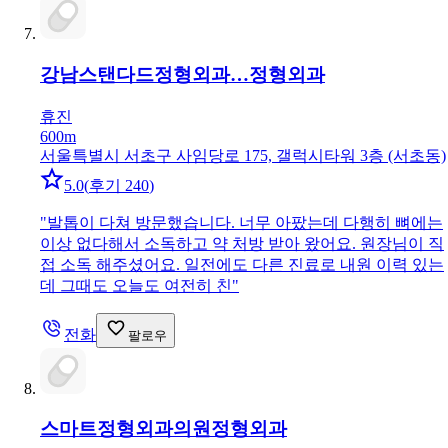
강남스탠다드정형외과…
정형외과
휴진
600m
서울특별시 서초구 사임당로 175, 갤럭시타워 3층 (서초동)
5.0
(
후기 240
)
"
발톱이 다쳐 방문했습니다. 너무 아팠는데 다행히 뼈에는
이상 없다해서 소독하고 약 처방 받아 왔어요. 원장님이 직
접 소독 해주셨어요. 일전에도 다른 진료로 내원 이력 있는
데 그때도 오늘도 여전히 친
"
전화
팔로우
스마트정형외과의원
정형외과