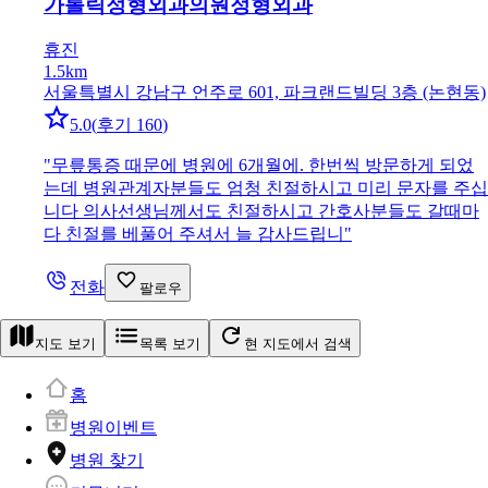
가톨릭정형외과의원
정형외과
휴진
1.5km
서울특별시 강남구 언주로 601, 파크랜드빌딩 3층 (논현동)
5.0
(
후기 160
)
"
무릎통증 때문에 병원에 6개월에. 한번씩 방문하게 되었
는데 병원관계자분들도 엄청 친절하시고 미리 문자를 주십
니다 의사선생님께서도 친절하시고 간호사분들도 갈때마
다 친절를 베풀어 주셔서 늘 감사드립니
"
전화
팔로우
지도 보기
목록 보기
현 지도에서 검색
홈
병원이벤트
병원 찾기