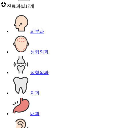
진료과별
17개
피부과
성형외과
정형외과
치과
내과