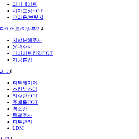
라미네이트
치아교정
HOT
크라운/브릿지
다이어트/지방흡입
4
지방분해주사
윤곽주사
다이어트한약
HOT
지방흡입
피부
8
피부레이저
스킨부스터
리쥬란
HOT
쥬베룩
HOT
엑소좀
물광주사
피부관리
LDM
시력
4