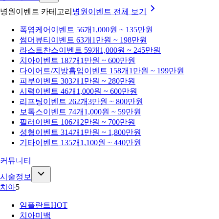
병원이벤트 카테고리
병원이벤트
전체 보기
폭염케어
이벤트 56개
1,000원 ~ 135만원
썸머뷰티
이벤트 63개
1만원 ~ 198만원
라스트찬스
이벤트 59개
1,000원 ~ 245만원
치아
이벤트 187개
1만원 ~ 600만원
다이어트/지방흡입
이벤트 158개
1만원 ~ 199만원
피부
이벤트 303개
1만원 ~ 280만원
시력
이벤트 46개
1,000원 ~ 600만원
리프팅
이벤트 262개
3만원 ~ 800만원
보톡스
이벤트 74개
1,000원 ~ 59만원
필러
이벤트 106개
2만원 ~ 700만원
성형
이벤트 314개
1만원 ~ 1,800만원
기타
이벤트 135개
1,100원 ~ 440만원
커뮤니티
시술정보
치아
5
임플란트
HOT
치아미백