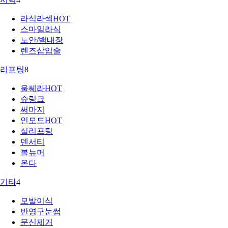
라식라섹
HOT
스마일라식
노안/백내장
렌즈삽입술
리프팅
8
울쎄라
HOT
슈링크
써마지
인모드
HOT
실리프팅
덴서티
볼뉴머
온다
기타
4
모발이식
반영구눈썹
문신제거