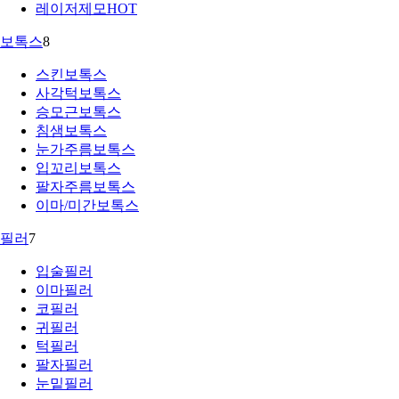
레이저제모
HOT
보톡스
8
스킨보톡스
사각턱보톡스
승모근보톡스
침샘보톡스
눈가주름보톡스
입꼬리보톡스
팔자주름보톡스
이마/미간보톡스
필러
7
입술필러
이마필러
코필러
귀필러
턱필러
팔자필러
눈밑필러