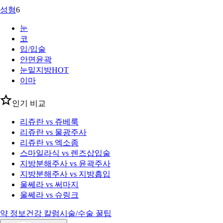
성형
6
눈
코
입/입술
안면윤곽
눈밑지방
HOT
이마
인기 비교
리쥬란 vs 쥬베룩
리쥬란 vs 물광주사
리쥬란 vs 엑소좀
스마일라식 vs 렌즈삽입술
지방분해주사 vs 윤곽주사
지방분해주사 vs 지방흡입
울쎄라 vs 써마지
울쎄라 vs 슈링크
약 정보
건강 칼럼
시술/수술 꿀팁