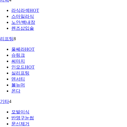
라식라섹
HOT
스마일라식
노안/백내장
렌즈삽입술
리프팅
8
울쎄라
HOT
슈링크
써마지
인모드
HOT
실리프팅
덴서티
볼뉴머
온다
기타
4
모발이식
반영구눈썹
문신제거