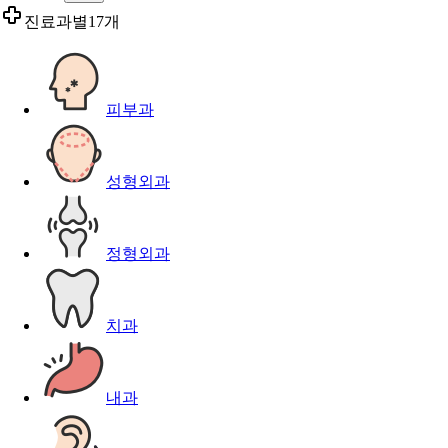
진료과별
17개
피부과
성형외과
정형외과
치과
내과