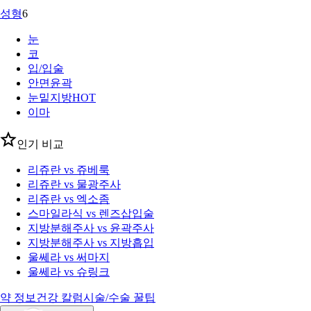
성형
6
눈
코
입/입술
안면윤곽
눈밑지방
HOT
이마
인기 비교
리쥬란 vs 쥬베룩
리쥬란 vs 물광주사
리쥬란 vs 엑소좀
스마일라식 vs 렌즈삽입술
지방분해주사 vs 윤곽주사
지방분해주사 vs 지방흡입
울쎄라 vs 써마지
울쎄라 vs 슈링크
약 정보
건강 칼럼
시술/수술 꿀팁