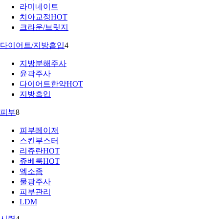
라미네이트
치아교정
HOT
크라운/브릿지
다이어트/지방흡입
4
지방분해주사
윤곽주사
다이어트한약
HOT
지방흡입
피부
8
피부레이저
스킨부스터
리쥬란
HOT
쥬베룩
HOT
엑소좀
물광주사
피부관리
LDM
시력
4