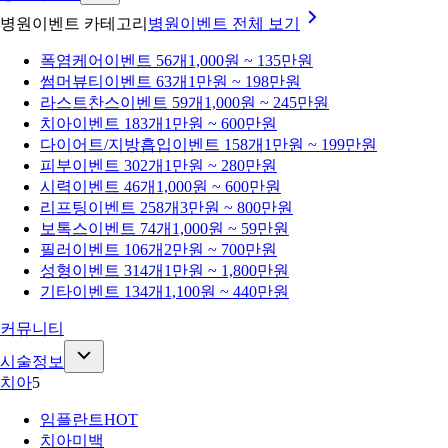
병원이벤트 카테고리
병원이벤트
전체 보기
폭염케어
이벤트 56개
1,000원 ~ 135만원
썸머뷰티
이벤트 63개
1만원 ~ 198만원
라스트찬스
이벤트 59개
1,000원 ~ 245만원
치아
이벤트 183개
1만원 ~ 600만원
다이어트/지방흡입
이벤트 158개
1만원 ~ 199만원
피부
이벤트 302개
1만원 ~ 280만원
시력
이벤트 46개
1,000원 ~ 600만원
리프팅
이벤트 258개
3만원 ~ 800만원
보톡스
이벤트 74개
1,000원 ~ 59만원
필러
이벤트 106개
2만원 ~ 700만원
성형
이벤트 314개
1만원 ~ 1,800만원
기타
이벤트 134개
1,100원 ~ 440만원
커뮤니티
시술정보
치아
5
임플란트
HOT
치아미백