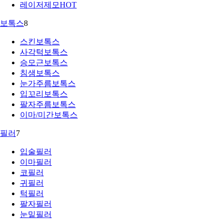
레이저제모
HOT
보톡스
8
스킨보톡스
사각턱보톡스
승모근보톡스
침샘보톡스
눈가주름보톡스
입꼬리보톡스
팔자주름보톡스
이마/미간보톡스
필러
7
입술필러
이마필러
코필러
귀필러
턱필러
팔자필러
눈밑필러