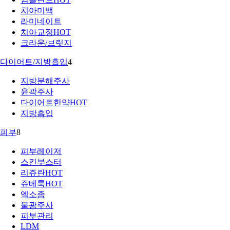
치아미백
라미네이트
치아교정
HOT
크라운/브릿지
다이어트/지방흡입
4
지방분해주사
윤곽주사
다이어트한약
HOT
지방흡입
피부
8
피부레이저
스킨부스터
리쥬란
HOT
쥬베룩
HOT
엑소좀
물광주사
피부관리
LDM