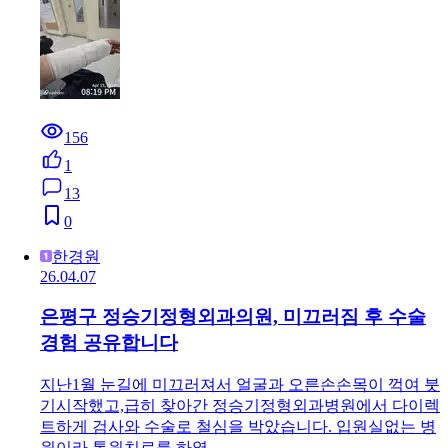
156
1
13
0
한경원
26.04.07
은평구 정승기정형외과의원, 미끄러짐 후 수술
경험 공유합니다
지난1월 눈길에 미끄러져서 얼굴과 오른손손목이 꺽여 붓
기시작했고,급히 찾아간 정승기정형외과병원에서 다이렉
트하게 검사와 수술로 철심을 박았습니다. 입원실없는 병
원이라 통원치료를 하였…