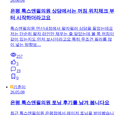
26.06.04
은평 톡스앤필의원 상담에서는 꺼짐 위치체크 부
터 시작하더라고요
톡스앤필의원 연신내점에서 팔자필러 상담을 들었는데요
저는 단순히 팔자 라인만 채우는 줄 알았는데 볼 쪽 꺼짐이
같이 있는지도 먼저 보시더라고요 특히 무조건 필러를 많
이 넣는 방향보…
257
5
19
0
기춘이
26.05.08
은평 톡스앤필의원 토닝 후기를 남겨 봅니다요
최근 톡스앤필의원 은평점에서 레이저 토닝을 받아봤습니