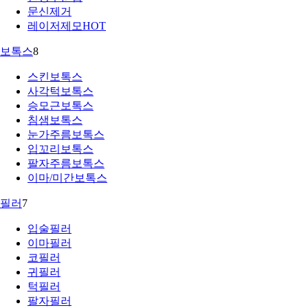
문신제거
레이저제모
HOT
보톡스
8
스킨보톡스
사각턱보톡스
승모근보톡스
침샘보톡스
눈가주름보톡스
입꼬리보톡스
팔자주름보톡스
이마/미간보톡스
필러
7
입술필러
이마필러
코필러
귀필러
턱필러
팔자필러