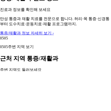
진료과 정보를 확인해 보세요
만성 통증과 재활 치료를 전문으로 합니다. 허리·목 통증·신경통
부터 도수치료·운동치료·재활 프로그램까지.
통증/재활과 정보 자세히 보기 ›
05
05
05
05
주변 지역 보기
근처 지역 통증/재활과
주변 지역도 둘러보세요
강남구 통증/재활과
서초구 통증/재활과
강동구 통증/재활과
강북
구 통증/재활과
강서구 통증/재활과
관악구 통증/재활과
광진구 통
증/재활과
구로구 통증/재활과
이 페이지의 의료 정보는 참고용입니다. 정확한 진단과 치료
는 반드시 전문의와 상담하시기 바랍니다.
© 2025 캐시닥. 의료 정보는 참고용이며 전문의 상담을 권장합니