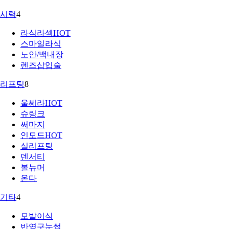
시력
4
라식라섹
HOT
스마일라식
노안/백내장
렌즈삽입술
리프팅
8
울쎄라
HOT
슈링크
써마지
인모드
HOT
실리프팅
덴서티
볼뉴머
온다
기타
4
모발이식
반영구눈썹