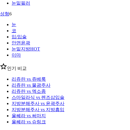
눈밑필러
성형
6
눈
코
입/입술
안면윤곽
눈밑지방
HOT
이마
인기 비교
리쥬란 vs 쥬베룩
리쥬란 vs 물광주사
리쥬란 vs 엑소좀
스마일라식 vs 렌즈삽입술
지방분해주사 vs 윤곽주사
지방분해주사 vs 지방흡입
울쎄라 vs 써마지
울쎄라 vs 슈링크