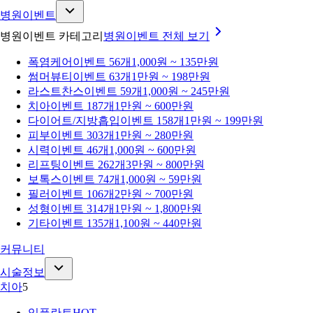
병원이벤트
병원이벤트 카테고리
병원이벤트
전체 보기
폭염케어
이벤트 56개
1,000원 ~ 135만원
썸머뷰티
이벤트 63개
1만원 ~ 198만원
라스트찬스
이벤트 59개
1,000원 ~ 245만원
치아
이벤트 187개
1만원 ~ 600만원
다이어트/지방흡입
이벤트 158개
1만원 ~ 199만원
피부
이벤트 303개
1만원 ~ 280만원
시력
이벤트 46개
1,000원 ~ 600만원
리프팅
이벤트 262개
3만원 ~ 800만원
보톡스
이벤트 74개
1,000원 ~ 59만원
필러
이벤트 106개
2만원 ~ 700만원
성형
이벤트 314개
1만원 ~ 1,800만원
기타
이벤트 135개
1,100원 ~ 440만원
커뮤니티
시술정보
치아
5
임플란트
HOT