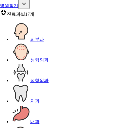
병원찾기
진료과별
17개
피부과
성형외과
정형외과
치과
내과