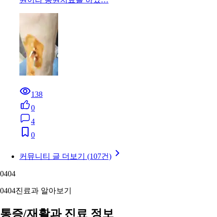
138
0
4
0
커뮤니티 글 더보기 (107건)
04
04
04
04
진료과 알아보기
통증/재활과 진료 정보