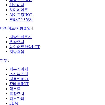
치아미백
라미네이트
치아교정
HOT
크라운/브릿지
다이어트/지방흡입
4
지방분해주사
윤곽주사
다이어트한약
HOT
지방흡입
피부
8
피부레이저
스킨부스터
리쥬란
HOT
쥬베룩
HOT
엑소좀
물광주사
피부관리
LDM