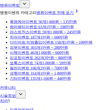
병원이벤트
병원이벤트 카테고리
병원이벤트
전체 보기
폭염케어
이벤트 56개
1,000원 ~ 135만원
썸머뷰티
이벤트 63개
1만원 ~ 198만원
라스트찬스
이벤트 59개
1,000원 ~ 245만원
치아
이벤트 187개
1만원 ~ 600만원
다이어트/지방흡입
이벤트 158개
1만원 ~ 199만원
피부
이벤트 303개
1만원 ~ 280만원
시력
이벤트 46개
1,000원 ~ 600만원
리프팅
이벤트 262개
3만원 ~ 800만원
보톡스
이벤트 74개
1,000원 ~ 59만원
필러
이벤트 106개
2만원 ~ 700만원
성형
이벤트 314개
1만원 ~ 1,800만원
기타
이벤트 135개
1,100원 ~ 440만원
커뮤니티
시술정보
치아
5
임플란트
HOT