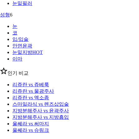
눈밑필러
성형
6
눈
코
입/입술
안면윤곽
눈밑지방
HOT
이마
인기 비교
리쥬란 vs 쥬베룩
리쥬란 vs 물광주사
리쥬란 vs 엑소좀
스마일라식 vs 렌즈삽입술
지방분해주사 vs 윤곽주사
지방분해주사 vs 지방흡입
울쎄라 vs 써마지
울쎄라 vs 슈링크