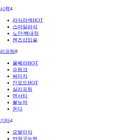
시력
4
라식라섹
HOT
스마일라식
노안/백내장
렌즈삽입술
리프팅
8
울쎄라
HOT
슈링크
써마지
인모드
HOT
실리프팅
덴서티
볼뉴머
온다
기타
4
모발이식
반영구눈썹