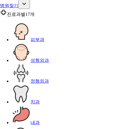
병원찾기
진료과별
17개
피부과
성형외과
정형외과
치과
내과