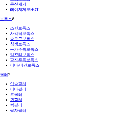
문신제거
레이저제모
HOT
보톡스
8
스킨보톡스
사각턱보톡스
승모근보톡스
침샘보톡스
눈가주름보톡스
입꼬리보톡스
팔자주름보톡스
이마/미간보톡스
필러
7
입술필러
이마필러
코필러
귀필러
턱필러
팔자필러