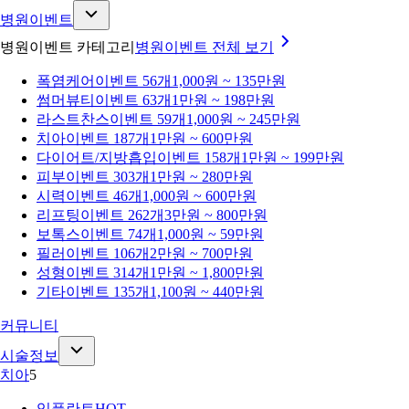
병원이벤트
병원이벤트 카테고리
병원이벤트
전체 보기
폭염케어
이벤트 56개
1,000원 ~ 135만원
썸머뷰티
이벤트 63개
1만원 ~ 198만원
라스트찬스
이벤트 59개
1,000원 ~ 245만원
치아
이벤트 187개
1만원 ~ 600만원
다이어트/지방흡입
이벤트 158개
1만원 ~ 199만원
피부
이벤트 303개
1만원 ~ 280만원
시력
이벤트 46개
1,000원 ~ 600만원
리프팅
이벤트 262개
3만원 ~ 800만원
보톡스
이벤트 74개
1,000원 ~ 59만원
필러
이벤트 106개
2만원 ~ 700만원
성형
이벤트 314개
1만원 ~ 1,800만원
기타
이벤트 135개
1,100원 ~ 440만원
커뮤니티
시술정보
치아
5
임플란트
HOT