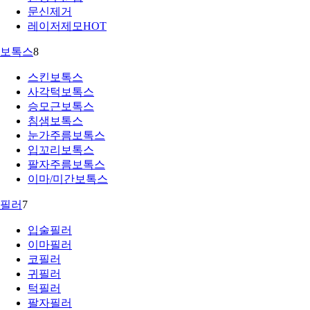
문신제거
레이저제모
HOT
보톡스
8
스킨보톡스
사각턱보톡스
승모근보톡스
침샘보톡스
눈가주름보톡스
입꼬리보톡스
팔자주름보톡스
이마/미간보톡스
필러
7
입술필러
이마필러
코필러
귀필러
턱필러
팔자필러