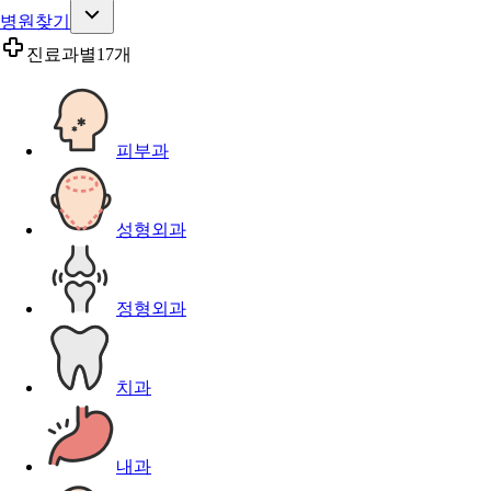
병원찾기
진료과별
17개
피부과
성형외과
정형외과
치과
내과