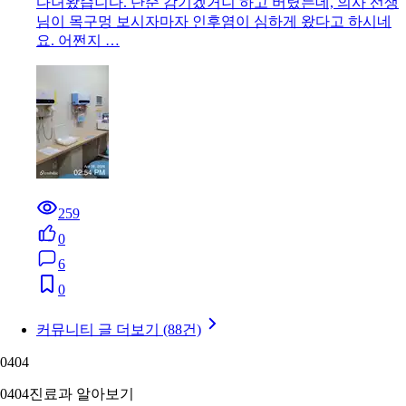
다녀왔습니다. 단순 감기겠거니 하고 버텼는데, 의사 선생
님이 목구멍 보시자마자 인후염이 심하게 왔다고 하시네
요. 어쩐지 …
259
0
6
0
커뮤니티 글 더보기 (88건)
04
04
04
04
진료과 알아보기