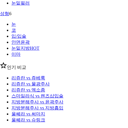
눈밑필러
성형
6
눈
코
입/입술
안면윤곽
눈밑지방
HOT
이마
인기 비교
리쥬란 vs 쥬베룩
리쥬란 vs 물광주사
리쥬란 vs 엑소좀
스마일라식 vs 렌즈삽입술
지방분해주사 vs 윤곽주사
지방분해주사 vs 지방흡입
울쎄라 vs 써마지
울쎄라 vs 슈링크