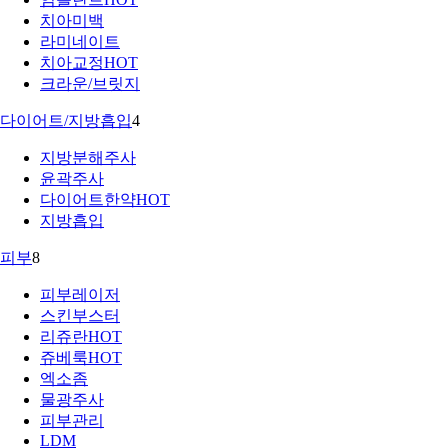
치아미백
라미네이트
치아교정
HOT
크라운/브릿지
다이어트/지방흡입
4
지방분해주사
윤곽주사
다이어트한약
HOT
지방흡입
피부
8
피부레이저
스킨부스터
리쥬란
HOT
쥬베룩
HOT
엑소좀
물광주사
피부관리
LDM