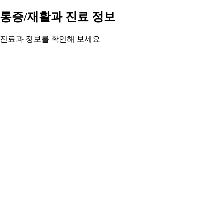
통증/재활과 진료 정보
진료과 정보를 확인해 보세요
만성 통증과 재활 치료를 전문으로 합니다. 허리·목 통증·신경통
부터 도수치료·운동치료·재활 프로그램까지.
통증/재활과 정보 자세히 보기 ›
05
05
05
05
주변 지역 보기
근처 지역 통증/재활과
주변 지역도 둘러보세요
강릉시 통증/재활과
강원 고성군 통증/재활과
동해시 통증/재활과
삼척시 통증/재활과
속초시 통증/재활과
양구군 통증/재활과
양양
군 통증/재활과
영월군 통증/재활과
이 페이지의 의료 정보는 참고용입니다. 정확한 진단과 치료