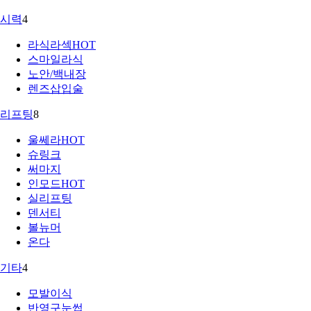
시력
4
라식라섹
HOT
스마일라식
노안/백내장
렌즈삽입술
리프팅
8
울쎄라
HOT
슈링크
써마지
인모드
HOT
실리프팅
덴서티
볼뉴머
온다
기타
4
모발이식
반영구눈썹