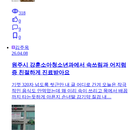
318
0
9
0
김주옥
26.04.08
원주시 강훈소아청소년과에서 속쓰림과 어지럼
증 친절하게 진료받아요
기껏 320자 넘도록 썻근만 내 글 어디로 간겨 오늘은 작극
적인 음식도 안먹었는데 왜 이리 속이 쓰리고 목에서 배꼽
까지 타는듯하게 아픈지 손녀딸 감기약 질검 내…