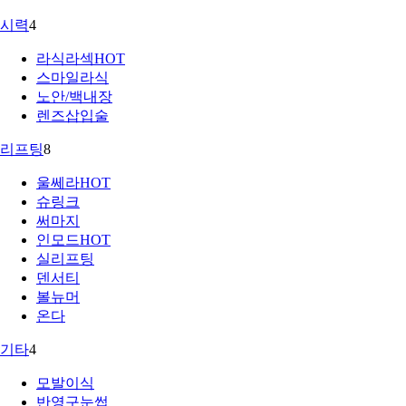
시력
4
라식라섹
HOT
스마일라식
노안/백내장
렌즈삽입술
리프팅
8
울쎄라
HOT
슈링크
써마지
인모드
HOT
실리프팅
덴서티
볼뉴머
온다
기타
4
모발이식
반영구눈썹