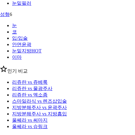
눈밑필러
성형
6
눈
코
입/입술
안면윤곽
눈밑지방
HOT
이마
인기 비교
리쥬란 vs 쥬베룩
리쥬란 vs 물광주사
리쥬란 vs 엑소좀
스마일라식 vs 렌즈삽입술
지방분해주사 vs 윤곽주사
지방분해주사 vs 지방흡입
울쎄라 vs 써마지
울쎄라 vs 슈링크