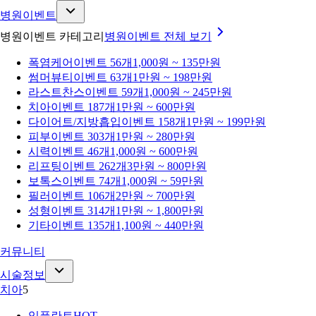
병원이벤트
병원이벤트 카테고리
병원이벤트
전체 보기
폭염케어
이벤트 56개
1,000원 ~ 135만원
썸머뷰티
이벤트 63개
1만원 ~ 198만원
라스트찬스
이벤트 59개
1,000원 ~ 245만원
치아
이벤트 187개
1만원 ~ 600만원
다이어트/지방흡입
이벤트 158개
1만원 ~ 199만원
피부
이벤트 303개
1만원 ~ 280만원
시력
이벤트 46개
1,000원 ~ 600만원
리프팅
이벤트 262개
3만원 ~ 800만원
보톡스
이벤트 74개
1,000원 ~ 59만원
필러
이벤트 106개
2만원 ~ 700만원
성형
이벤트 314개
1만원 ~ 1,800만원
기타
이벤트 135개
1,100원 ~ 440만원
커뮤니티
시술정보
치아
5
임플란트
HOT