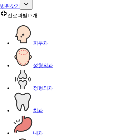
병원찾기
진료과별
17개
피부과
성형외과
정형외과
치과
내과