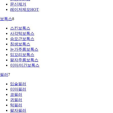
문신제거
레이저제모
HOT
보톡스
8
스킨보톡스
사각턱보톡스
승모근보톡스
침샘보톡스
눈가주름보톡스
입꼬리보톡스
팔자주름보톡스
이마/미간보톡스
필러
7
입술필러
이마필러
코필러
귀필러
턱필러
팔자필러