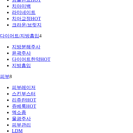
치아미백
라미네이트
치아교정
HOT
크라운/브릿지
다이어트/지방흡입
4
지방분해주사
윤곽주사
다이어트한약
HOT
지방흡입
피부
8
피부레이저
스킨부스터
리쥬란
HOT
쥬베룩
HOT
엑소좀
물광주사
피부관리
LDM