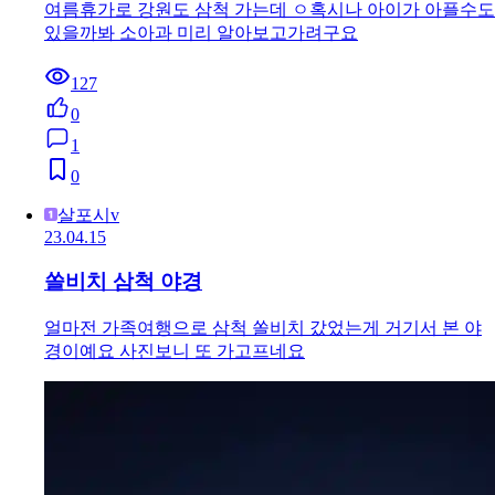
여름휴가로 강원도 삼척 가는데 ㅇ혹시나 아이가 아플수도
있을까봐 소아과 미리 알아보고가려구요
127
0
1
0
살포시v
23.04.15
쏠비치 삼척 야경
얼마전 가족여행으로 삼척 쏠비치 갔었는게 거기서 본 야
경이예요 사진보니 또 가고프네요