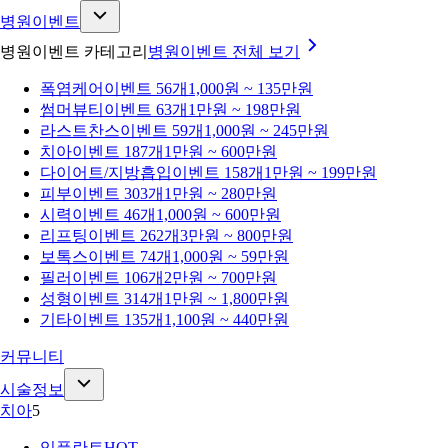
병원이벤트
병원이벤트 카테고리
병원이벤트
전체 보기
폭염케어
이벤트 56개
1,000원 ~ 135만원
썸머뷰티
이벤트 63개
1만원 ~ 198만원
라스트찬스
이벤트 59개
1,000원 ~ 245만원
치아
이벤트 187개
1만원 ~ 600만원
다이어트/지방흡입
이벤트 158개
1만원 ~ 199만원
피부
이벤트 303개
1만원 ~ 280만원
시력
이벤트 46개
1,000원 ~ 600만원
리프팅
이벤트 262개
3만원 ~ 800만원
보톡스
이벤트 74개
1,000원 ~ 59만원
필러
이벤트 106개
2만원 ~ 700만원
성형
이벤트 314개
1만원 ~ 1,800만원
기타
이벤트 135개
1,100원 ~ 440만원
커뮤니티
시술정보
치아
5
임플란트
HOT