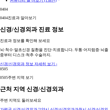
커뮤니티 글 더보기 (138건)
04
04
04
04
진료과 알아보기
신경/신경외과 진료 정보
진료과 정보를 확인해 보세요
뇌·척수·말초신경 질환을 진단·치료합니다. 두통·어지럼증·뇌졸
중부터 디스크·척추 수술까지.
신경/신경외과 정보 자세히 보기 ›
05
05
05
05
주변 지역 보기
근처 지역 신경/신경외과
주변 지역도 둘러보세요
가평군 신경/신경외과
고양시 신경/신경외과
과천시 신경/신경외