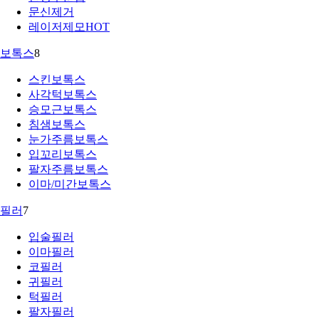
문신제거
레이저제모
HOT
보톡스
8
스킨보톡스
사각턱보톡스
승모근보톡스
침샘보톡스
눈가주름보톡스
입꼬리보톡스
팔자주름보톡스
이마/미간보톡스
필러
7
입술필러
이마필러
코필러
귀필러
턱필러
팔자필러