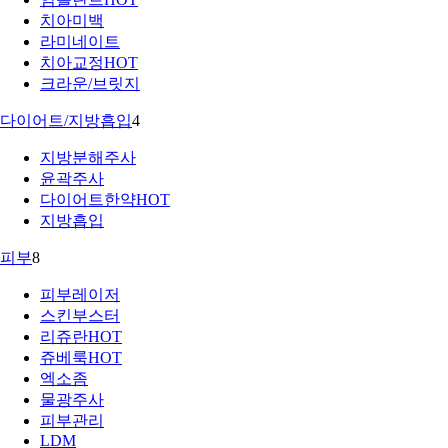
치아미백
라미네이트
치아교정
HOT
크라운/브릿지
다이어트/지방흡입
4
지방분해주사
윤곽주사
다이어트한약
HOT
지방흡입
피부
8
피부레이저
스킨부스터
리쥬란
HOT
쥬베룩
HOT
엑소좀
물광주사
피부관리
LDM