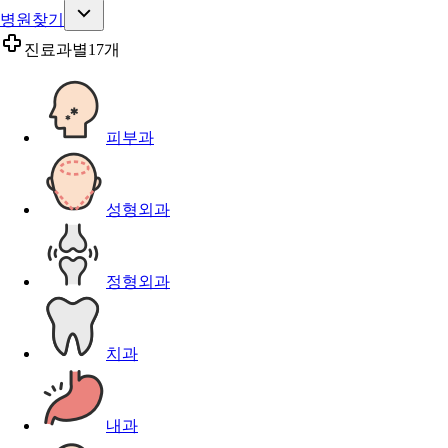
병원찾기
진료과별
17개
피부과
성형외과
정형외과
치과
내과