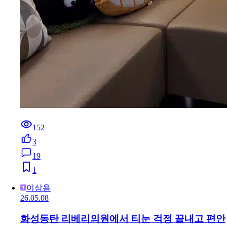
152
3
19
1
이상용
26.05.08
화성동탄 리베리의원에서 티눈 걱정 끝내고 편안