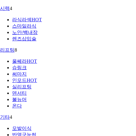
시력
4
라식라섹
HOT
스마일라식
노안/백내장
렌즈삽입술
리프팅
8
울쎄라
HOT
슈링크
써마지
인모드
HOT
실리프팅
덴서티
볼뉴머
온다
기타
4
모발이식
반영구눈썹