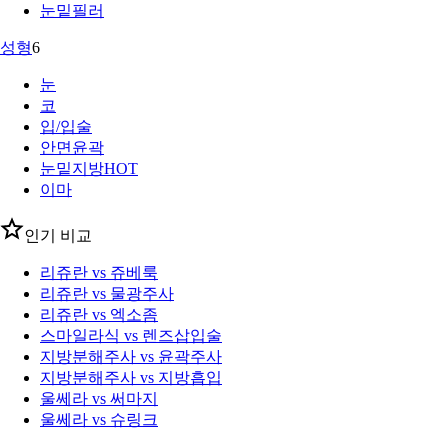
눈밑필러
성형
6
눈
코
입/입술
안면윤곽
눈밑지방
HOT
이마
인기 비교
리쥬란 vs 쥬베룩
리쥬란 vs 물광주사
리쥬란 vs 엑소좀
스마일라식 vs 렌즈삽입술
지방분해주사 vs 윤곽주사
지방분해주사 vs 지방흡입
울쎄라 vs 써마지
울쎄라 vs 슈링크