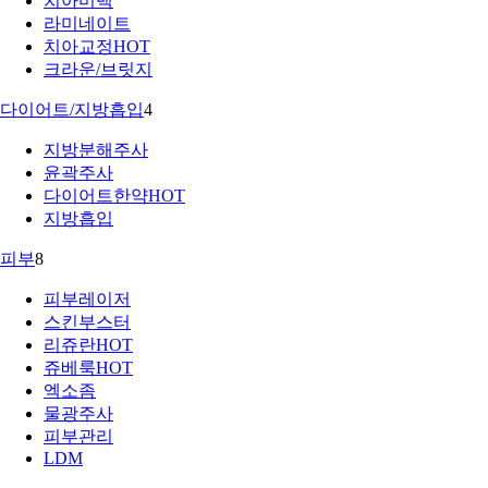
치아미백
라미네이트
치아교정
HOT
크라운/브릿지
다이어트/지방흡입
4
지방분해주사
윤곽주사
다이어트한약
HOT
지방흡입
피부
8
피부레이저
스킨부스터
리쥬란
HOT
쥬베룩
HOT
엑소좀
물광주사
피부관리
LDM