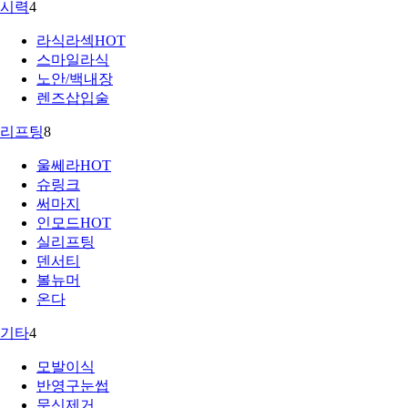
시력
4
라식라섹
HOT
스마일라식
노안/백내장
렌즈삽입술
리프팅
8
울쎄라
HOT
슈링크
써마지
인모드
HOT
실리프팅
덴서티
볼뉴머
온다
기타
4
모발이식
반영구눈썹
문신제거