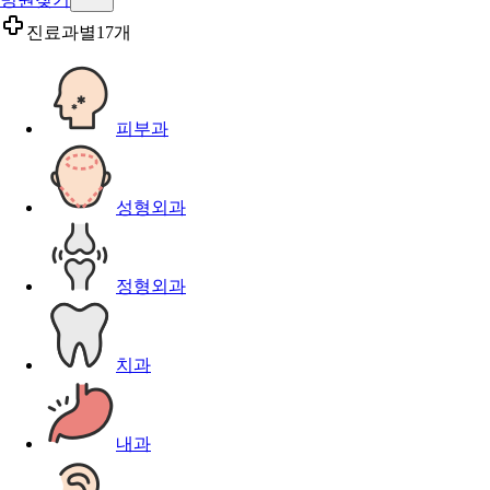
진료과별
17개
피부과
성형외과
정형외과
치과
내과