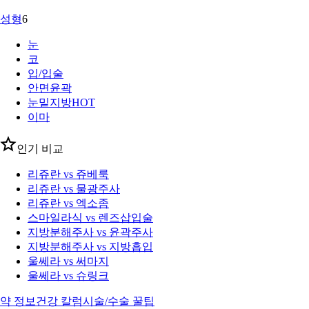
성형
6
눈
코
입/입술
안면윤곽
눈밑지방
HOT
이마
인기 비교
리쥬란 vs 쥬베룩
리쥬란 vs 물광주사
리쥬란 vs 엑소좀
스마일라식 vs 렌즈삽입술
지방분해주사 vs 윤곽주사
지방분해주사 vs 지방흡입
울쎄라 vs 써마지
울쎄라 vs 슈링크
약 정보
건강 칼럼
시술/수술 꿀팁