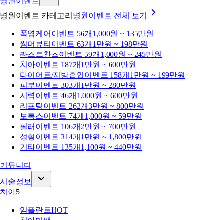
병원이벤트
병원이벤트 카테고리
병원이벤트
전체 보기
폭염케어
이벤트 56개
1,000원 ~ 135만원
썸머뷰티
이벤트 63개
1만원 ~ 198만원
라스트찬스
이벤트 59개
1,000원 ~ 245만원
치아
이벤트 187개
1만원 ~ 600만원
다이어트/지방흡입
이벤트 158개
1만원 ~ 199만원
피부
이벤트 303개
1만원 ~ 280만원
시력
이벤트 46개
1,000원 ~ 600만원
리프팅
이벤트 262개
3만원 ~ 800만원
보톡스
이벤트 74개
1,000원 ~ 59만원
필러
이벤트 106개
2만원 ~ 700만원
성형
이벤트 314개
1만원 ~ 1,800만원
기타
이벤트 135개
1,100원 ~ 440만원
커뮤니티
시술정보
치아
5
임플란트
HOT