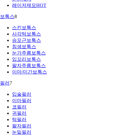
레이저제모
HOT
보톡스
8
스킨보톡스
사각턱보톡스
승모근보톡스
침샘보톡스
눈가주름보톡스
입꼬리보톡스
팔자주름보톡스
이마/미간보톡스
필러
7
입술필러
이마필러
코필러
귀필러
턱필러
팔자필러
눈밑필러