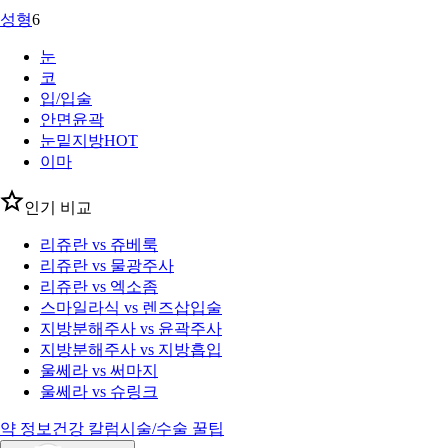
성형
6
눈
코
입/입술
안면윤곽
눈밑지방
HOT
이마
인기 비교
리쥬란 vs 쥬베룩
리쥬란 vs 물광주사
리쥬란 vs 엑소좀
스마일라식 vs 렌즈삽입술
지방분해주사 vs 윤곽주사
지방분해주사 vs 지방흡입
울쎄라 vs 써마지
울쎄라 vs 슈링크
약 정보
건강 칼럼
시술/수술 꿀팁