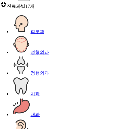
진료과별
17개
피부과
성형외과
정형외과
치과
내과