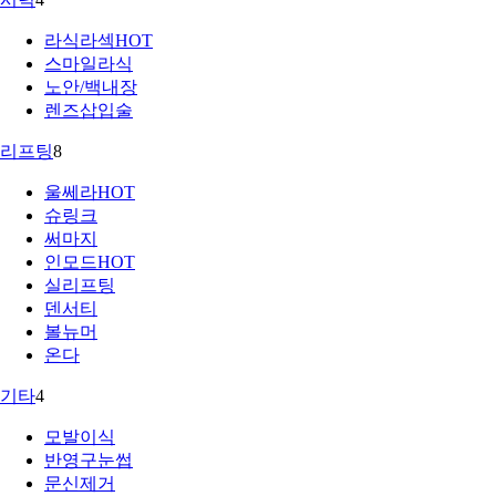
라식라섹
HOT
스마일라식
노안/백내장
렌즈삽입술
리프팅
8
울쎄라
HOT
슈링크
써마지
인모드
HOT
실리프팅
덴서티
볼뉴머
온다
기타
4
모발이식
반영구눈썹
문신제거