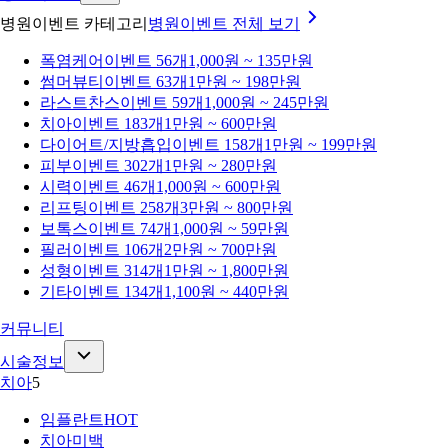
병원이벤트 카테고리
병원이벤트
전체 보기
폭염케어
이벤트 56개
1,000원 ~ 135만원
썸머뷰티
이벤트 63개
1만원 ~ 198만원
라스트찬스
이벤트 59개
1,000원 ~ 245만원
치아
이벤트 183개
1만원 ~ 600만원
다이어트/지방흡입
이벤트 158개
1만원 ~ 199만원
피부
이벤트 302개
1만원 ~ 280만원
시력
이벤트 46개
1,000원 ~ 600만원
리프팅
이벤트 258개
3만원 ~ 800만원
보톡스
이벤트 74개
1,000원 ~ 59만원
필러
이벤트 106개
2만원 ~ 700만원
성형
이벤트 314개
1만원 ~ 1,800만원
기타
이벤트 134개
1,100원 ~ 440만원
커뮤니티
시술정보
치아
5
임플란트
HOT
치아미백