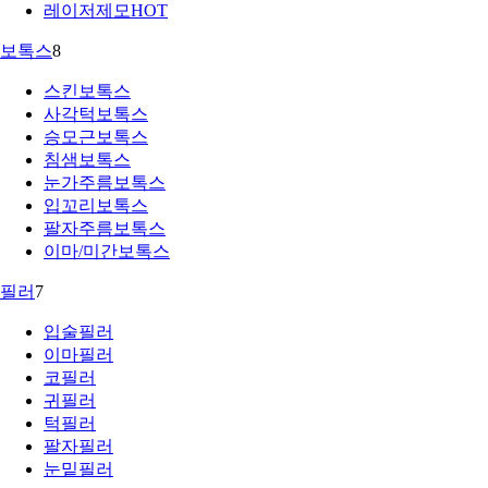
레이저제모
HOT
보톡스
8
스킨보톡스
사각턱보톡스
승모근보톡스
침샘보톡스
눈가주름보톡스
입꼬리보톡스
팔자주름보톡스
이마/미간보톡스
필러
7
입술필러
이마필러
코필러
귀필러
턱필러
팔자필러
눈밑필러