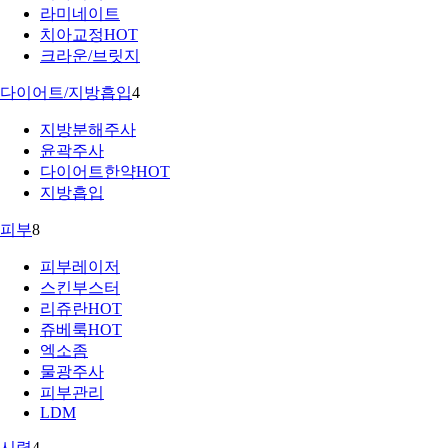
라미네이트
치아교정
HOT
크라운/브릿지
다이어트/지방흡입
4
지방분해주사
윤곽주사
다이어트한약
HOT
지방흡입
피부
8
피부레이저
스킨부스터
리쥬란
HOT
쥬베룩
HOT
엑소좀
물광주사
피부관리
LDM
시력
4