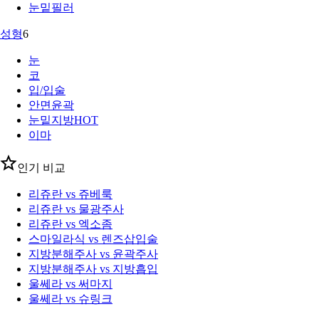
눈밑필러
성형
6
눈
코
입/입술
안면윤곽
눈밑지방
HOT
이마
인기 비교
리쥬란 vs 쥬베룩
리쥬란 vs 물광주사
리쥬란 vs 엑소좀
스마일라식 vs 렌즈삽입술
지방분해주사 vs 윤곽주사
지방분해주사 vs 지방흡입
울쎄라 vs 써마지
울쎄라 vs 슈링크