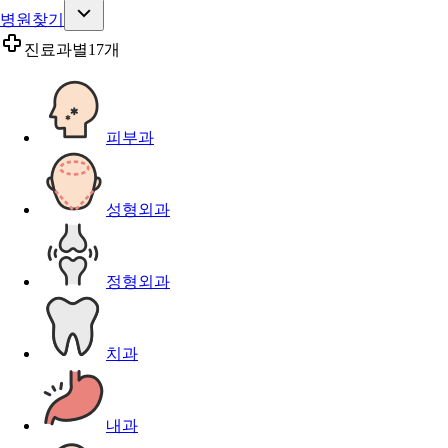
병원찾기
진료과별
17개
피부과
성형외과
정형외과
치과
내과