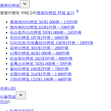
병원이벤트
병원이벤트 카테고리
병원이벤트
전체 보기
폭염케어
이벤트 56개
1,000원 ~ 135만원
썸머뷰티
이벤트 63개
1만원 ~ 198만원
라스트찬스
이벤트 59개
1,000원 ~ 245만원
치아
이벤트 187개
1만원 ~ 600만원
다이어트/지방흡입
이벤트 158개
1만원 ~ 199만원
피부
이벤트 303개
1만원 ~ 280만원
시력
이벤트 46개
1,000원 ~ 600만원
리프팅
이벤트 262개
3만원 ~ 800만원
보톡스
이벤트 74개
1,000원 ~ 59만원
필러
이벤트 106개
2만원 ~ 700만원
성형
이벤트 314개
1만원 ~ 1,800만원
기타
이벤트 135개
1,100원 ~ 440만원
커뮤니티
시술정보
치아
5
임플란트
HOT