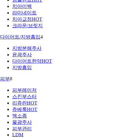
치아미백
라미네이트
치아교정
HOT
크라운/브릿지
다이어트/지방흡입
4
지방분해주사
윤곽주사
다이어트한약
HOT
지방흡입
피부
8
피부레이저
스킨부스터
리쥬란
HOT
쥬베룩
HOT
엑소좀
물광주사
피부관리
LDM