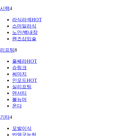
시력
4
라식라섹
HOT
스마일라식
노안/백내장
렌즈삽입술
리프팅
8
울쎄라
HOT
슈링크
써마지
인모드
HOT
실리프팅
덴서티
볼뉴머
온다
기타
4
모발이식
반영구눈썹