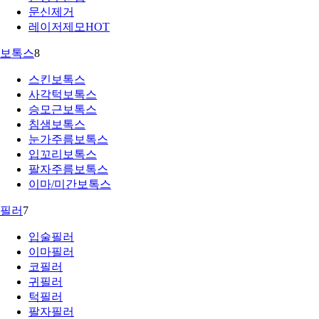
문신제거
레이저제모
HOT
보톡스
8
스킨보톡스
사각턱보톡스
승모근보톡스
침샘보톡스
눈가주름보톡스
입꼬리보톡스
팔자주름보톡스
이마/미간보톡스
필러
7
입술필러
이마필러
코필러
귀필러
턱필러
팔자필러