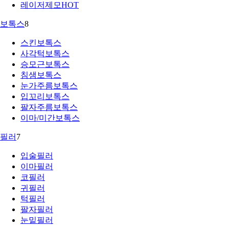
레이저제모
HOT
보톡스
8
스킨보톡스
사각턱보톡스
승모근보톡스
침샘보톡스
눈가주름보톡스
입꼬리보톡스
팔자주름보톡스
이마/미간보톡스
필러
7
입술필러
이마필러
코필러
귀필러
턱필러
팔자필러
눈밑필러