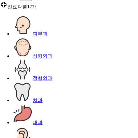
진료과별
17개
피부과
성형외과
정형외과
치과
내과