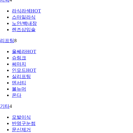
라식라섹
HOT
스마일라식
노안/백내장
렌즈삽입술
리프팅
8
울쎄라
HOT
슈링크
써마지
인모드
HOT
실리프팅
덴서티
볼뉴머
온다
기타
4
모발이식
반영구눈썹
문신제거