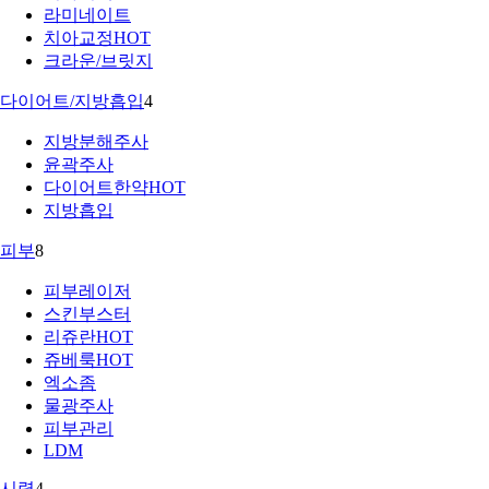
라미네이트
치아교정
HOT
크라운/브릿지
다이어트/지방흡입
4
지방분해주사
윤곽주사
다이어트한약
HOT
지방흡입
피부
8
피부레이저
스킨부스터
리쥬란
HOT
쥬베룩
HOT
엑소좀
물광주사
피부관리
LDM
시력
4