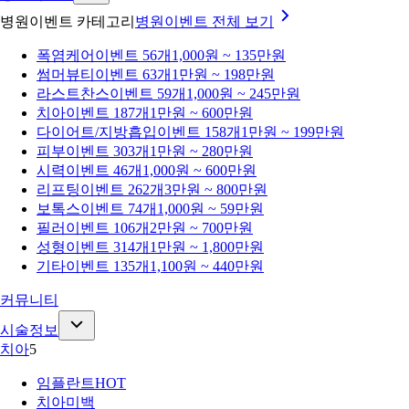
병원이벤트 카테고리
병원이벤트
전체 보기
폭염케어
이벤트 56개
1,000원 ~ 135만원
썸머뷰티
이벤트 63개
1만원 ~ 198만원
라스트찬스
이벤트 59개
1,000원 ~ 245만원
치아
이벤트 187개
1만원 ~ 600만원
다이어트/지방흡입
이벤트 158개
1만원 ~ 199만원
피부
이벤트 303개
1만원 ~ 280만원
시력
이벤트 46개
1,000원 ~ 600만원
리프팅
이벤트 262개
3만원 ~ 800만원
보톡스
이벤트 74개
1,000원 ~ 59만원
필러
이벤트 106개
2만원 ~ 700만원
성형
이벤트 314개
1만원 ~ 1,800만원
기타
이벤트 135개
1,100원 ~ 440만원
커뮤니티
시술정보
치아
5
임플란트
HOT
치아미백