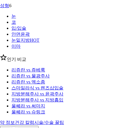
성형
6
눈
코
입/입술
안면윤곽
눈밑지방
HOT
이마
인기 비교
리쥬란 vs 쥬베룩
리쥬란 vs 물광주사
리쥬란 vs 엑소좀
스마일라식 vs 렌즈삽입술
지방분해주사 vs 윤곽주사
지방분해주사 vs 지방흡입
울쎄라 vs 써마지
울쎄라 vs 슈링크
약 정보
건강 칼럼
시술/수술 꿀팁