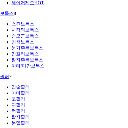
레이저제모
HOT
보톡스
8
스킨보톡스
사각턱보톡스
승모근보톡스
침샘보톡스
눈가주름보톡스
입꼬리보톡스
팔자주름보톡스
이마/미간보톡스
필러
7
입술필러
이마필러
코필러
귀필러
턱필러
팔자필러
눈밑필러