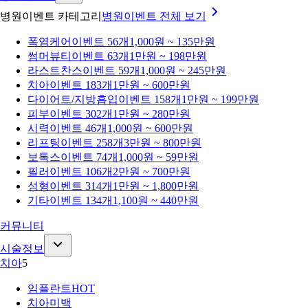
병원이벤트 카테고리
병원이벤트
전체 보기
폭염케어
이벤트 56개
1,000원 ~ 135만원
썸머뷰티
이벤트 63개
1만원 ~ 198만원
라스트찬스
이벤트 59개
1,000원 ~ 245만원
치아
이벤트 183개
1만원 ~ 600만원
다이어트/지방흡입
이벤트 158개
1만원 ~ 199만원
피부
이벤트 302개
1만원 ~ 280만원
시력
이벤트 46개
1,000원 ~ 600만원
리프팅
이벤트 258개
3만원 ~ 800만원
보톡스
이벤트 74개
1,000원 ~ 59만원
필러
이벤트 106개
2만원 ~ 700만원
성형
이벤트 314개
1만원 ~ 1,800만원
기타
이벤트 134개
1,100원 ~ 440만원
커뮤니티
시술정보
치아
5
임플란트
HOT
치아미백