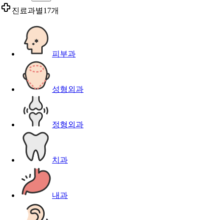
진료과별
17개
피부과
성형외과
정형외과
치과
내과