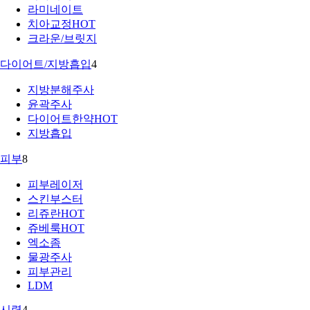
라미네이트
치아교정
HOT
크라운/브릿지
다이어트/지방흡입
4
지방분해주사
윤곽주사
다이어트한약
HOT
지방흡입
피부
8
피부레이저
스킨부스터
리쥬란
HOT
쥬베룩
HOT
엑소좀
물광주사
피부관리
LDM
시력
4