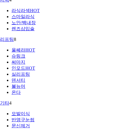
라식라섹
HOT
스마일라식
노안/백내장
렌즈삽입술
리프팅
8
울쎄라
HOT
슈링크
써마지
인모드
HOT
실리프팅
덴서티
볼뉴머
온다
기타
4
모발이식
반영구눈썹
문신제거