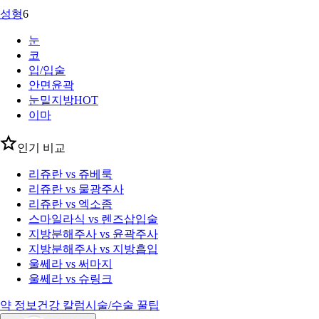
성형
6
눈
코
입/입술
안면윤곽
눈밑지방
HOT
이마
인기 비교
리쥬란 vs 쥬베룩
리쥬란 vs 물광주사
리쥬란 vs 엑소좀
스마일라식 vs 렌즈삽입술
지방분해주사 vs 윤곽주사
지방분해주사 vs 지방흡입
울쎄라 vs 써마지
울쎄라 vs 슈링크
약 정보
건강 칼럼
시술/수술 꿀팁