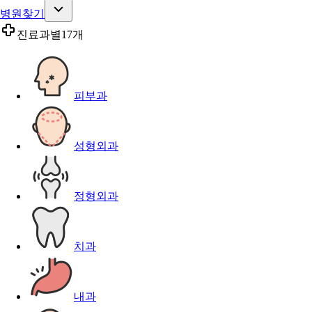
병원찾기
진료과별
17개
피부과
성형외과
정형외과
치과
내과