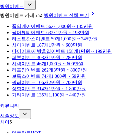
병원이벤트
병원이벤트 카테고리
병원이벤트
전체 보기
폭염케어
이벤트 56개
1,000원 ~ 135만원
썸머뷰티
이벤트 63개
1만원 ~ 198만원
라스트찬스
이벤트 59개
1,000원 ~ 245만원
치아
이벤트 187개
1만원 ~ 600만원
다이어트/지방흡입
이벤트 158개
1만원 ~ 199만원
피부
이벤트 303개
1만원 ~ 280만원
시력
이벤트 46개
1,000원 ~ 600만원
리프팅
이벤트 262개
3만원 ~ 800만원
보톡스
이벤트 74개
1,000원 ~ 59만원
필러
이벤트 106개
2만원 ~ 700만원
성형
이벤트 314개
1만원 ~ 1,800만원
기타
이벤트 135개
1,100원 ~ 440만원
커뮤니티
시술정보
치아
5
임플란트
HOT