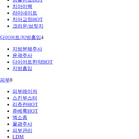
치아미백
라미네이트
치아교정
HOT
크라운/브릿지
다이어트/지방흡입
4
지방분해주사
윤곽주사
다이어트한약
HOT
지방흡입
피부
8
피부레이저
스킨부스터
리쥬란
HOT
쥬베룩
HOT
엑소좀
물광주사
피부관리
LDM