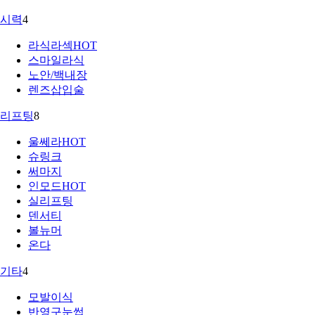
시력
4
라식라섹
HOT
스마일라식
노안/백내장
렌즈삽입술
리프팅
8
울쎄라
HOT
슈링크
써마지
인모드
HOT
실리프팅
덴서티
볼뉴머
온다
기타
4
모발이식
반영구눈썹