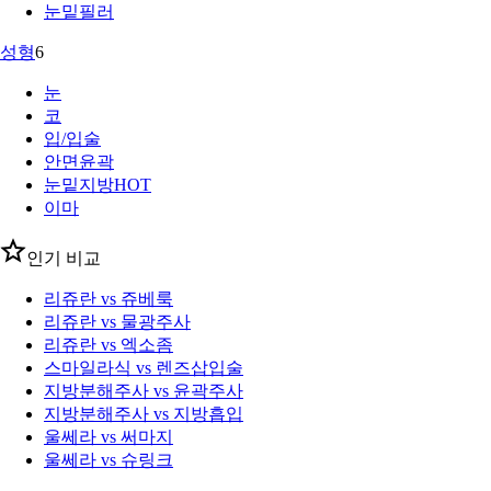
눈밑필러
성형
6
눈
코
입/입술
안면윤곽
눈밑지방
HOT
이마
인기 비교
리쥬란 vs 쥬베룩
리쥬란 vs 물광주사
리쥬란 vs 엑소좀
스마일라식 vs 렌즈삽입술
지방분해주사 vs 윤곽주사
지방분해주사 vs 지방흡입
울쎄라 vs 써마지
울쎄라 vs 슈링크