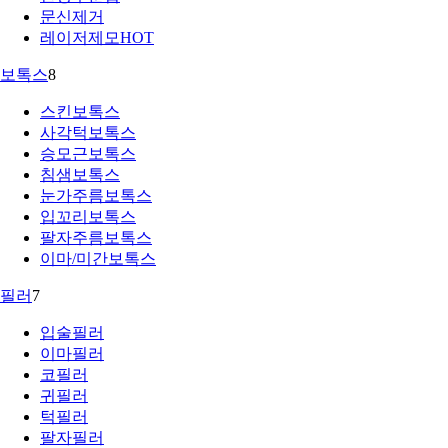
문신제거
레이저제모
HOT
보톡스
8
스킨보톡스
사각턱보톡스
승모근보톡스
침샘보톡스
눈가주름보톡스
입꼬리보톡스
팔자주름보톡스
이마/미간보톡스
필러
7
입술필러
이마필러
코필러
귀필러
턱필러
팔자필러