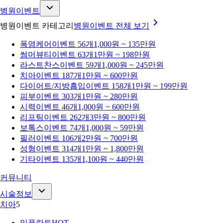
병원이벤트
병원이벤트 카테고리
병원이벤트
전체 보기
폭염케어
이벤트 56개
1,000원 ~ 135만원
썸머뷰티
이벤트 63개
1만원 ~ 198만원
라스트찬스
이벤트 59개
1,000원 ~ 245만원
치아
이벤트 187개
1만원 ~ 600만원
다이어트/지방흡입
이벤트 158개
1만원 ~ 199만원
피부
이벤트 303개
1만원 ~ 280만원
시력
이벤트 46개
1,000원 ~ 600만원
리프팅
이벤트 262개
3만원 ~ 800만원
보톡스
이벤트 74개
1,000원 ~ 59만원
필러
이벤트 106개
2만원 ~ 700만원
성형
이벤트 314개
1만원 ~ 1,800만원
기타
이벤트 135개
1,100원 ~ 440만원
커뮤니티
시술정보
치아
5
임플란트
HOT