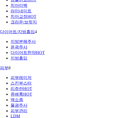
치아미백
라미네이트
치아교정
HOT
크라운/브릿지
다이어트/지방흡입
4
지방분해주사
윤곽주사
다이어트한약
HOT
지방흡입
피부
8
피부레이저
스킨부스터
리쥬란
HOT
쥬베룩
HOT
엑소좀
물광주사
피부관리
LDM