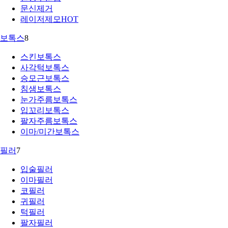
문신제거
레이저제모
HOT
보톡스
8
스킨보톡스
사각턱보톡스
승모근보톡스
침샘보톡스
눈가주름보톡스
입꼬리보톡스
팔자주름보톡스
이마/미간보톡스
필러
7
입술필러
이마필러
코필러
귀필러
턱필러
팔자필러