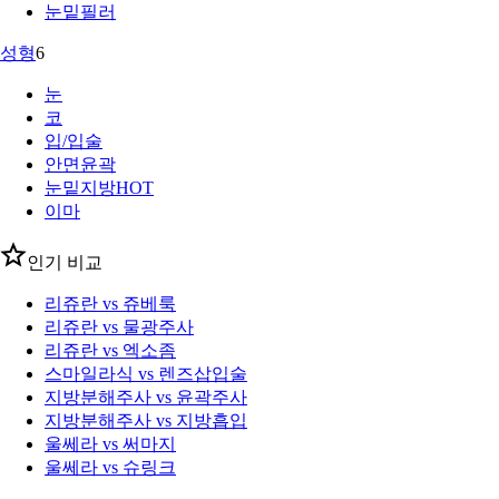
눈밑필러
성형
6
눈
코
입/입술
안면윤곽
눈밑지방
HOT
이마
인기 비교
리쥬란 vs 쥬베룩
리쥬란 vs 물광주사
리쥬란 vs 엑소좀
스마일라식 vs 렌즈삽입술
지방분해주사 vs 윤곽주사
지방분해주사 vs 지방흡입
울쎄라 vs 써마지
울쎄라 vs 슈링크