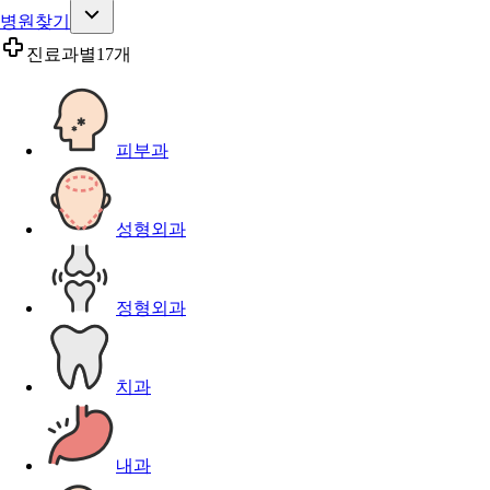
병원찾기
진료과별
17개
피부과
성형외과
정형외과
치과
내과