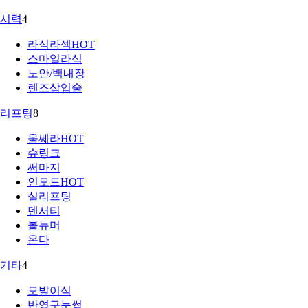
시력
4
라식라섹
HOT
스마일라식
노안/백내장
렌즈삽입술
리프팅
8
울쎄라
HOT
슈링크
써마지
인모드
HOT
실리프팅
덴서티
볼뉴머
온다
기타
4
모발이식
반영구눈썹