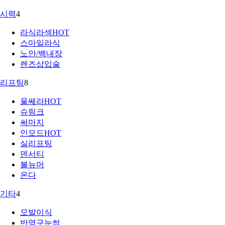
시력
4
라식라섹
HOT
스마일라식
노안/백내장
렌즈삽입술
리프팅
8
울쎄라
HOT
슈링크
써마지
인모드
HOT
실리프팅
덴서티
볼뉴머
온다
기타
4
모발이식
반영구눈썹