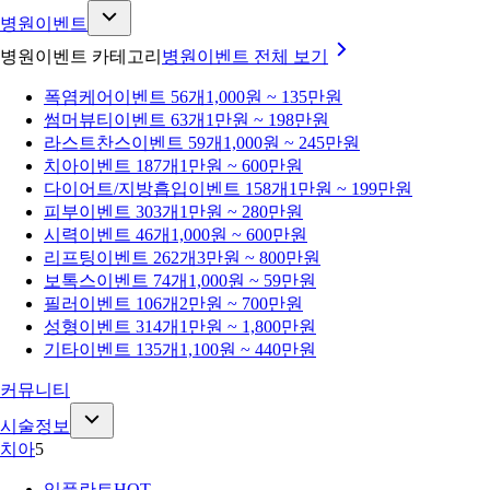
병원이벤트
병원이벤트 카테고리
병원이벤트
전체 보기
폭염케어
이벤트 56개
1,000원 ~ 135만원
썸머뷰티
이벤트 63개
1만원 ~ 198만원
라스트찬스
이벤트 59개
1,000원 ~ 245만원
치아
이벤트 187개
1만원 ~ 600만원
다이어트/지방흡입
이벤트 158개
1만원 ~ 199만원
피부
이벤트 303개
1만원 ~ 280만원
시력
이벤트 46개
1,000원 ~ 600만원
리프팅
이벤트 262개
3만원 ~ 800만원
보톡스
이벤트 74개
1,000원 ~ 59만원
필러
이벤트 106개
2만원 ~ 700만원
성형
이벤트 314개
1만원 ~ 1,800만원
기타
이벤트 135개
1,100원 ~ 440만원
커뮤니티
시술정보
치아
5
임플란트
HOT