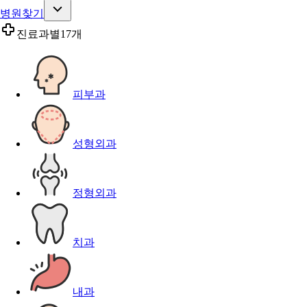
병원찾기
진료과별
17개
피부과
성형외과
정형외과
치과
내과