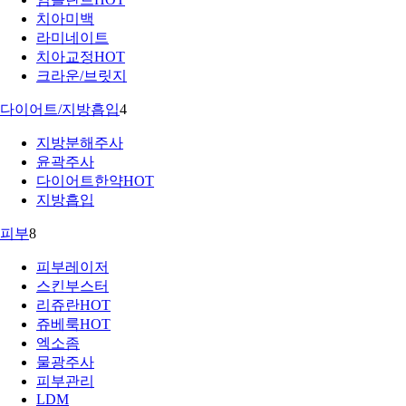
치아미백
라미네이트
치아교정
HOT
크라운/브릿지
다이어트/지방흡입
4
지방분해주사
윤곽주사
다이어트한약
HOT
지방흡입
피부
8
피부레이저
스킨부스터
리쥬란
HOT
쥬베룩
HOT
엑소좀
물광주사
피부관리
LDM