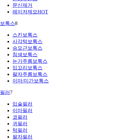
문신제거
레이저제모
HOT
보톡스
8
스킨보톡스
사각턱보톡스
승모근보톡스
침샘보톡스
눈가주름보톡스
입꼬리보톡스
팔자주름보톡스
이마/미간보톡스
필러
7
입술필러
이마필러
코필러
귀필러
턱필러
팔자필러