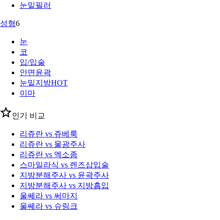
눈밑필러
성형
6
눈
코
입/입술
안면윤곽
눈밑지방
HOT
이마
인기 비교
리쥬란 vs 쥬베룩
리쥬란 vs 물광주사
리쥬란 vs 엑소좀
스마일라식 vs 렌즈삽입술
지방분해주사 vs 윤곽주사
지방분해주사 vs 지방흡입
울쎄라 vs 써마지
울쎄라 vs 슈링크