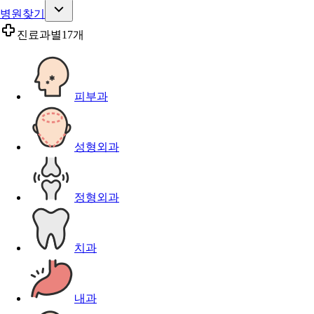
병원찾기
진료과별
17개
피부과
성형외과
정형외과
치과
내과