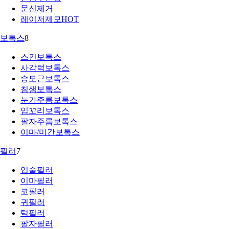
문신제거
레이저제모
HOT
보톡스
8
스킨보톡스
사각턱보톡스
승모근보톡스
침샘보톡스
눈가주름보톡스
입꼬리보톡스
팔자주름보톡스
이마/미간보톡스
필러
7
입술필러
이마필러
코필러
귀필러
턱필러
팔자필러