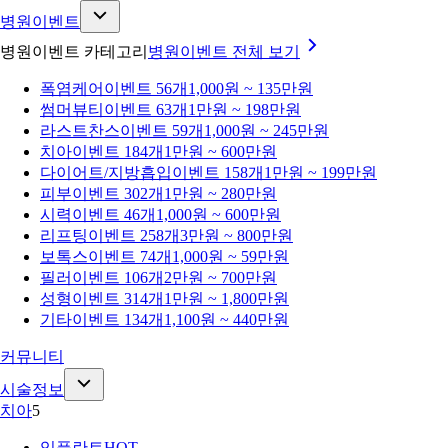
병원이벤트
병원이벤트 카테고리
병원이벤트
전체 보기
폭염케어
이벤트 56개
1,000원 ~ 135만원
썸머뷰티
이벤트 63개
1만원 ~ 198만원
라스트찬스
이벤트 59개
1,000원 ~ 245만원
치아
이벤트 184개
1만원 ~ 600만원
다이어트/지방흡입
이벤트 158개
1만원 ~ 199만원
피부
이벤트 302개
1만원 ~ 280만원
시력
이벤트 46개
1,000원 ~ 600만원
리프팅
이벤트 258개
3만원 ~ 800만원
보톡스
이벤트 74개
1,000원 ~ 59만원
필러
이벤트 106개
2만원 ~ 700만원
성형
이벤트 314개
1만원 ~ 1,800만원
기타
이벤트 134개
1,100원 ~ 440만원
커뮤니티
시술정보
치아
5
임플란트
HOT