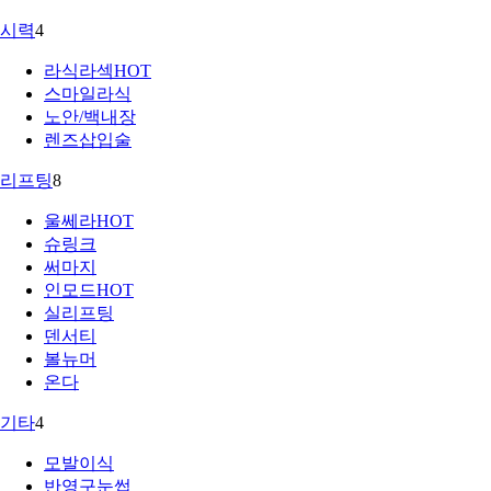
시력
4
라식라섹
HOT
스마일라식
노안/백내장
렌즈삽입술
리프팅
8
울쎄라
HOT
슈링크
써마지
인모드
HOT
실리프팅
덴서티
볼뉴머
온다
기타
4
모발이식
반영구눈썹