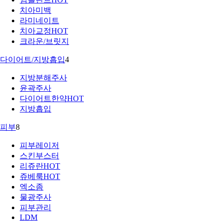
치아미백
라미네이트
치아교정
HOT
크라운/브릿지
다이어트/지방흡입
4
지방분해주사
윤곽주사
다이어트한약
HOT
지방흡입
피부
8
피부레이저
스킨부스터
리쥬란
HOT
쥬베룩
HOT
엑소좀
물광주사
피부관리
LDM