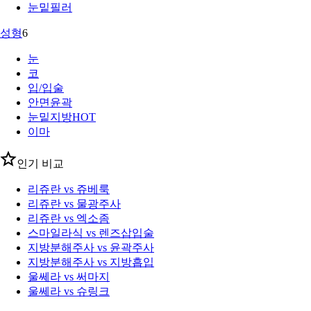
눈밑필러
성형
6
눈
코
입/입술
안면윤곽
눈밑지방
HOT
이마
인기 비교
리쥬란 vs 쥬베룩
리쥬란 vs 물광주사
리쥬란 vs 엑소좀
스마일라식 vs 렌즈삽입술
지방분해주사 vs 윤곽주사
지방분해주사 vs 지방흡입
울쎄라 vs 써마지
울쎄라 vs 슈링크