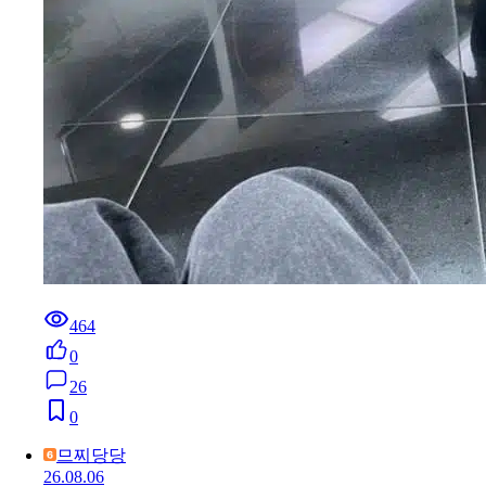
464
0
26
0
므찌당당
26.08.06