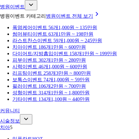
병원이벤트
병원이벤트 카테고리
병원이벤트
전체 보기
폭염케어
이벤트 56개
1,000원 ~ 135만원
썸머뷰티
이벤트 63개
1만원 ~ 198만원
라스트찬스
이벤트 59개
1,000원 ~ 245만원
치아
이벤트 186개
1만원 ~ 600만원
다이어트/지방흡입
이벤트 158개
1만원 ~ 199만원
피부
이벤트 302개
1만원 ~ 280만원
시력
이벤트 46개
1,000원 ~ 600만원
리프팅
이벤트 258개
3만원 ~ 800만원
보톡스
이벤트 74개
1,000원 ~ 59만원
필러
이벤트 106개
2만원 ~ 700만원
성형
이벤트 314개
1만원 ~ 1,800만원
기타
이벤트 134개
1,100원 ~ 440만원
커뮤니티
시술정보
치아
5
임플란트
HOT