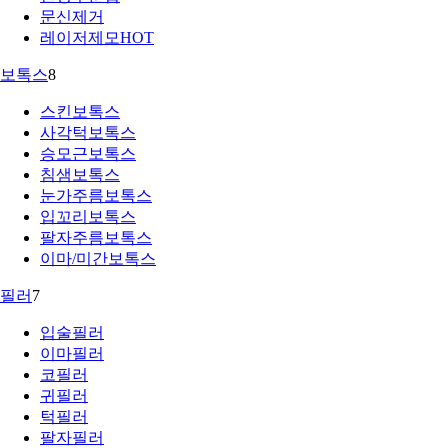
문신제거
레이저제모
HOT
보톡스
8
스킨보톡스
사각턱보톡스
승모근보톡스
침샘보톡스
눈가주름보톡스
입꼬리보톡스
팔자주름보톡스
이마/미간보톡스
필러
7
입술필러
이마필러
코필러
귀필러
턱필러
팔자필러