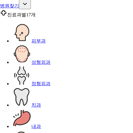
병원찾기
진료과별
17개
피부과
성형외과
정형외과
치과
내과