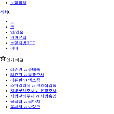
눈밑필러
성형
6
눈
코
입/입술
안면윤곽
눈밑지방
HOT
이마
인기 비교
리쥬란 vs 쥬베룩
리쥬란 vs 물광주사
리쥬란 vs 엑소좀
스마일라식 vs 렌즈삽입술
지방분해주사 vs 윤곽주사
지방분해주사 vs 지방흡입
울쎄라 vs 써마지
울쎄라 vs 슈링크