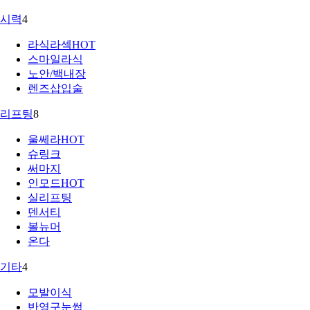
시력
4
라식라섹
HOT
스마일라식
노안/백내장
렌즈삽입술
리프팅
8
울쎄라
HOT
슈링크
써마지
인모드
HOT
실리프팅
덴서티
볼뉴머
온다
기타
4
모발이식
반영구눈썹