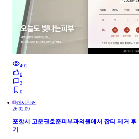
491
0
3
0
캐시워커
26.02.09
포항시 고운권호준피부과의원에서 잡티 제거 후
기