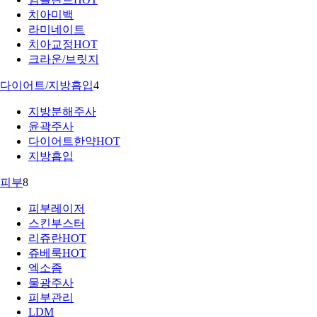
치아미백
라미네이트
치아교정
HOT
크라운/브릿지
다이어트/지방흡입
4
지방분해주사
윤곽주사
다이어트한약
HOT
지방흡입
피부
8
피부레이저
스킨부스터
리쥬란
HOT
쥬베룩
HOT
엑소좀
물광주사
피부관리
LDM