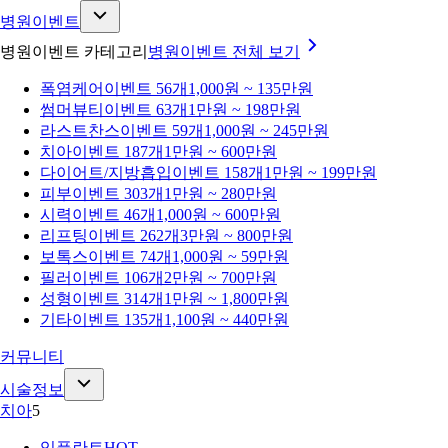
병원이벤트
병원이벤트 카테고리
병원이벤트
전체 보기
폭염케어
이벤트 56개
1,000원 ~ 135만원
썸머뷰티
이벤트 63개
1만원 ~ 198만원
라스트찬스
이벤트 59개
1,000원 ~ 245만원
치아
이벤트 187개
1만원 ~ 600만원
다이어트/지방흡입
이벤트 158개
1만원 ~ 199만원
피부
이벤트 303개
1만원 ~ 280만원
시력
이벤트 46개
1,000원 ~ 600만원
리프팅
이벤트 262개
3만원 ~ 800만원
보톡스
이벤트 74개
1,000원 ~ 59만원
필러
이벤트 106개
2만원 ~ 700만원
성형
이벤트 314개
1만원 ~ 1,800만원
기타
이벤트 135개
1,100원 ~ 440만원
커뮤니티
시술정보
치아
5
임플란트
HOT