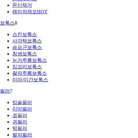
문신제거
레이저제모
HOT
보톡스
8
스킨보톡스
사각턱보톡스
승모근보톡스
침샘보톡스
눈가주름보톡스
입꼬리보톡스
팔자주름보톡스
이마/미간보톡스
필러
7
입술필러
이마필러
코필러
귀필러
턱필러
팔자필러