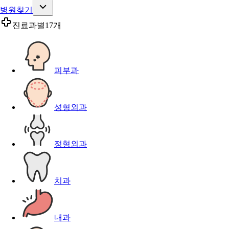
병원찾기
진료과별
17개
피부과
성형외과
정형외과
치과
내과