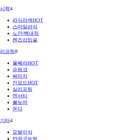
시력
4
라식라섹
HOT
스마일라식
노안/백내장
렌즈삽입술
리프팅
8
울쎄라
HOT
슈링크
써마지
인모드
HOT
실리프팅
덴서티
볼뉴머
온다
기타
4
모발이식
반영구눈썹