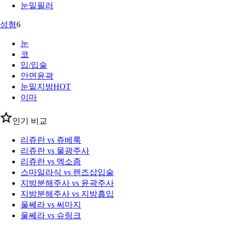
눈밑필러
성형
6
눈
코
입/입술
안면윤곽
눈밑지방
HOT
이마
인기 비교
리쥬란 vs 쥬베룩
리쥬란 vs 물광주사
리쥬란 vs 엑소좀
스마일라식 vs 렌즈삽입술
지방분해주사 vs 윤곽주사
지방분해주사 vs 지방흡입
울쎄라 vs 써마지
울쎄라 vs 슈링크