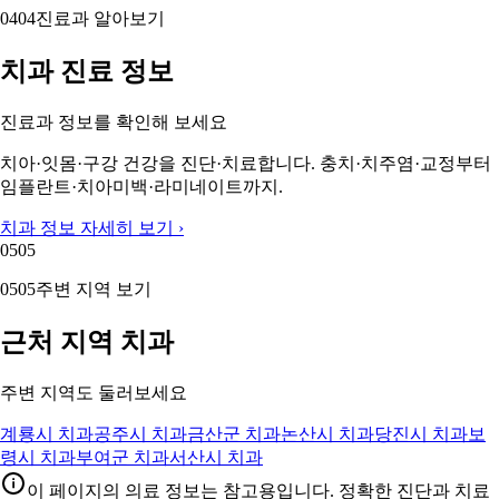
04
04
진료과 알아보기
치과 진료 정보
진료과 정보를 확인해 보세요
치아·잇몸·구강 건강을 진단·치료합니다. 충치·치주염·교정부터
임플란트·치아미백·라미네이트까지.
치과 정보 자세히 보기 ›
05
05
05
05
주변 지역 보기
근처 지역 치과
주변 지역도 둘러보세요
계룡시 치과
공주시 치과
금산군 치과
논산시 치과
당진시 치과
보
령시 치과
부여군 치과
서산시 치과
이 페이지의 의료 정보는 참고용입니다. 정확한 진단과 치료