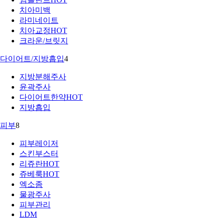
치아미백
라미네이트
치아교정
HOT
크라운/브릿지
다이어트/지방흡입
4
지방분해주사
윤곽주사
다이어트한약
HOT
지방흡입
피부
8
피부레이저
스킨부스터
리쥬란
HOT
쥬베룩
HOT
엑소좀
물광주사
피부관리
LDM