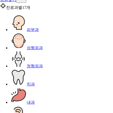
진료과별
17개
피부과
성형외과
정형외과
치과
내과