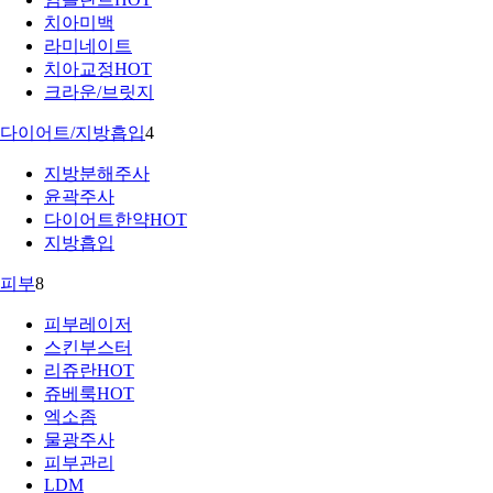
치아미백
라미네이트
치아교정
HOT
크라운/브릿지
다이어트/지방흡입
4
지방분해주사
윤곽주사
다이어트한약
HOT
지방흡입
피부
8
피부레이저
스킨부스터
리쥬란
HOT
쥬베룩
HOT
엑소좀
물광주사
피부관리
LDM