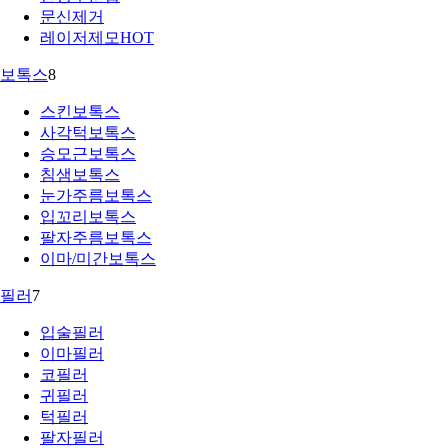
문신제거
레이저제모
HOT
보톡스
8
스킨보톡스
사각턱보톡스
승모근보톡스
침샘보톡스
눈가주름보톡스
입꼬리보톡스
팔자주름보톡스
이마/미간보톡스
필러
7
입술필러
이마필러
코필러
귀필러
턱필러
팔자필러