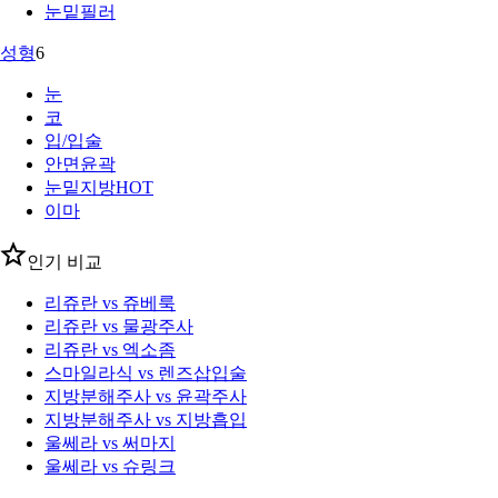
눈밑필러
성형
6
눈
코
입/입술
안면윤곽
눈밑지방
HOT
이마
인기 비교
리쥬란 vs 쥬베룩
리쥬란 vs 물광주사
리쥬란 vs 엑소좀
스마일라식 vs 렌즈삽입술
지방분해주사 vs 윤곽주사
지방분해주사 vs 지방흡입
울쎄라 vs 써마지
울쎄라 vs 슈링크