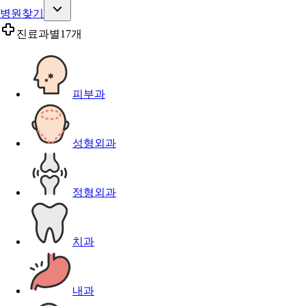
병원찾기
진료과별
17개
피부과
성형외과
정형외과
치과
내과