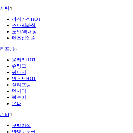
시력
4
라식라섹
HOT
스마일라식
노안/백내장
렌즈삽입술
리프팅
8
울쎄라
HOT
슈링크
써마지
인모드
HOT
실리프팅
덴서티
볼뉴머
온다
기타
4
모발이식
반영구눈썹