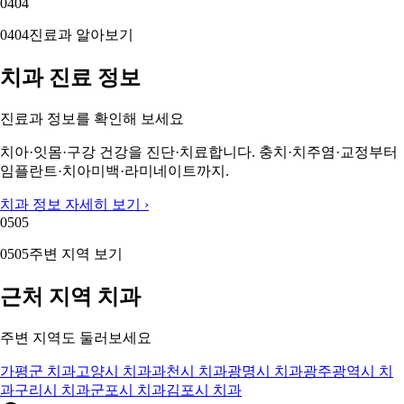
04
04
04
04
진료과 알아보기
치과 진료 정보
진료과 정보를 확인해 보세요
치아·잇몸·구강 건강을 진단·치료합니다. 충치·치주염·교정부터
임플란트·치아미백·라미네이트까지.
치과 정보 자세히 보기 ›
05
05
05
05
주변 지역 보기
근처 지역 치과
주변 지역도 둘러보세요
가평군 치과
고양시 치과
과천시 치과
광명시 치과
광주광역시 치
과
구리시 치과
군포시 치과
김포시 치과