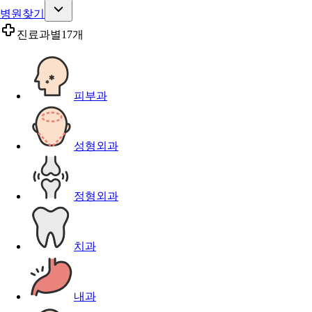
병원찾기
진료과별
17개
피부과
성형외과
정형외과
치과
내과