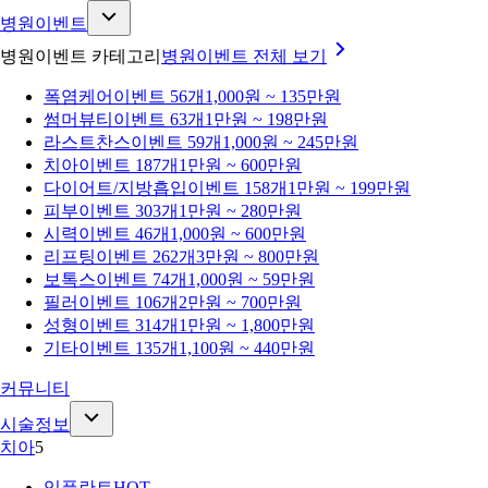
병원이벤트
병원이벤트 카테고리
병원이벤트
전체 보기
폭염케어
이벤트 56개
1,000원 ~ 135만원
썸머뷰티
이벤트 63개
1만원 ~ 198만원
라스트찬스
이벤트 59개
1,000원 ~ 245만원
치아
이벤트 187개
1만원 ~ 600만원
다이어트/지방흡입
이벤트 158개
1만원 ~ 199만원
피부
이벤트 303개
1만원 ~ 280만원
시력
이벤트 46개
1,000원 ~ 600만원
리프팅
이벤트 262개
3만원 ~ 800만원
보톡스
이벤트 74개
1,000원 ~ 59만원
필러
이벤트 106개
2만원 ~ 700만원
성형
이벤트 314개
1만원 ~ 1,800만원
기타
이벤트 135개
1,100원 ~ 440만원
커뮤니티
시술정보
치아
5
임플란트
HOT