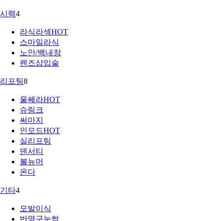
시력
4
라식라섹
HOT
스마일라식
노안/백내장
렌즈삽입술
리프팅
8
울쎄라
HOT
슈링크
써마지
인모드
HOT
실리프팅
덴서티
볼뉴머
온다
기타
4
모발이식
반영구눈썹