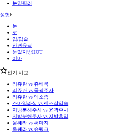
눈밑필러
성형
6
눈
코
입/입술
안면윤곽
눈밑지방
HOT
이마
인기 비교
리쥬란 vs 쥬베룩
리쥬란 vs 물광주사
리쥬란 vs 엑소좀
스마일라식 vs 렌즈삽입술
지방분해주사 vs 윤곽주사
지방분해주사 vs 지방흡입
울쎄라 vs 써마지
울쎄라 vs 슈링크