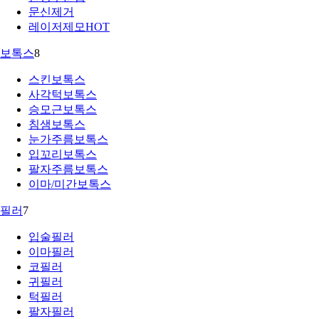
문신제거
레이저제모
HOT
보톡스
8
스킨보톡스
사각턱보톡스
승모근보톡스
침샘보톡스
눈가주름보톡스
입꼬리보톡스
팔자주름보톡스
이마/미간보톡스
필러
7
입술필러
이마필러
코필러
귀필러
턱필러
팔자필러