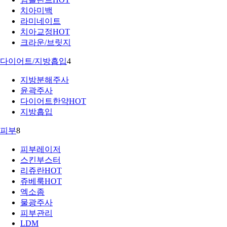
치아미백
라미네이트
치아교정
HOT
크라운/브릿지
다이어트/지방흡입
4
지방분해주사
윤곽주사
다이어트한약
HOT
지방흡입
피부
8
피부레이저
스킨부스터
리쥬란
HOT
쥬베룩
HOT
엑소좀
물광주사
피부관리
LDM