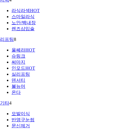
라식라섹
HOT
스마일라식
노안/백내장
렌즈삽입술
리프팅
8
울쎄라
HOT
슈링크
써마지
인모드
HOT
실리프팅
덴서티
볼뉴머
온다
기타
4
모발이식
반영구눈썹
문신제거