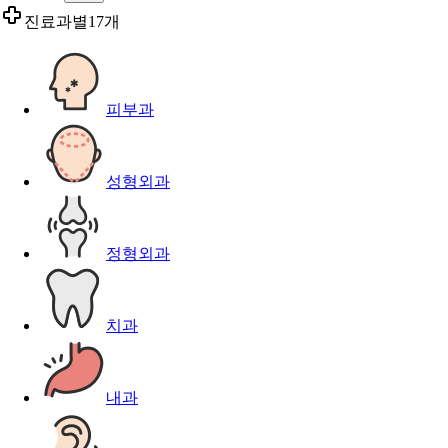
진료과별
17개
피부과
성형외과
정형외과
치과
내과