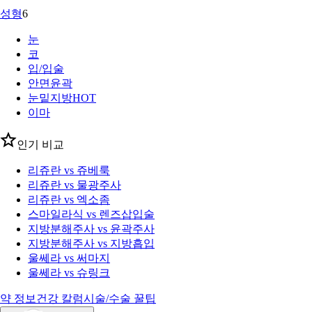
성형
6
눈
코
입/입술
안면윤곽
눈밑지방
HOT
이마
인기 비교
리쥬란 vs 쥬베룩
리쥬란 vs 물광주사
리쥬란 vs 엑소좀
스마일라식 vs 렌즈삽입술
지방분해주사 vs 윤곽주사
지방분해주사 vs 지방흡입
울쎄라 vs 써마지
울쎄라 vs 슈링크
약 정보
건강 칼럼
시술/수술 꿀팁