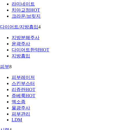
라미네이트
치아교정
HOT
크라운/브릿지
다이어트/지방흡입
4
지방분해주사
윤곽주사
다이어트한약
HOT
지방흡입
피부
8
피부레이저
스킨부스터
리쥬란
HOT
쥬베룩
HOT
엑소좀
물광주사
피부관리
LDM
시력
4