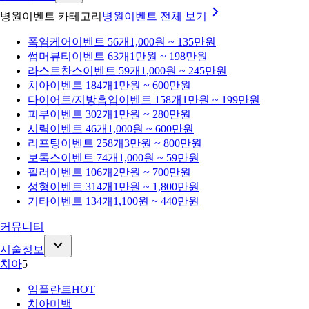
병원이벤트 카테고리
병원이벤트
전체 보기
폭염케어
이벤트 56개
1,000원 ~ 135만원
썸머뷰티
이벤트 63개
1만원 ~ 198만원
라스트찬스
이벤트 59개
1,000원 ~ 245만원
치아
이벤트 184개
1만원 ~ 600만원
다이어트/지방흡입
이벤트 158개
1만원 ~ 199만원
피부
이벤트 302개
1만원 ~ 280만원
시력
이벤트 46개
1,000원 ~ 600만원
리프팅
이벤트 258개
3만원 ~ 800만원
보톡스
이벤트 74개
1,000원 ~ 59만원
필러
이벤트 106개
2만원 ~ 700만원
성형
이벤트 314개
1만원 ~ 1,800만원
기타
이벤트 134개
1,100원 ~ 440만원
커뮤니티
시술정보
치아
5
임플란트
HOT
치아미백