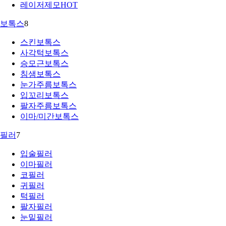
레이저제모
HOT
보톡스
8
스킨보톡스
사각턱보톡스
승모근보톡스
침샘보톡스
눈가주름보톡스
입꼬리보톡스
팔자주름보톡스
이마/미간보톡스
필러
7
입술필러
이마필러
코필러
귀필러
턱필러
팔자필러
눈밑필러