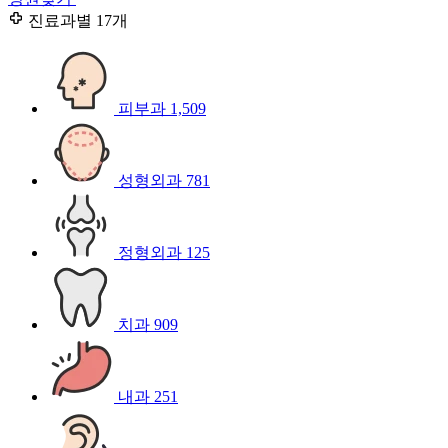
진료과별
17개
피부과
1,509
성형외과
781
정형외과
125
치과
909
내과
251