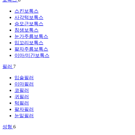
스킨보톡스
사각턱보톡스
승모근보톡스
침샘보톡스
눈가주름보톡스
입꼬리보톡스
팔자주름보톡스
이마/미간보톡스
필러
7
입술필러
이마필러
코필러
귀필러
턱필러
팔자필러
눈밑필러
성형
6