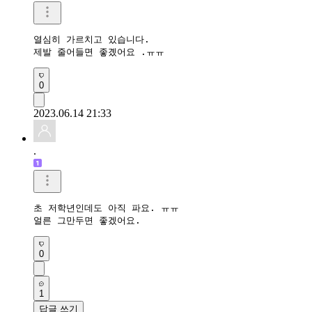
열심히 가르치고 있습니다.

제발 줄어들면 좋곘어요 .ㅠㅠ
0
2023.06.14 21:33
.
초 저학년인데도 아직 파요. ㅠㅠ

얼른 그만두면 좋겠어요. 
0
1
답글 쓰기