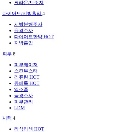
크라운/브릿지
다이어트/지방흡입
4
지방분해주사
윤곽주사
다이어트한약
HOT
지방흡입
피부
8
피부레이저
스킨부스터
리쥬란
HOT
쥬베룩
HOT
엑소좀
물광주사
피부관리
LDM
시력
4
라식라섹
HOT