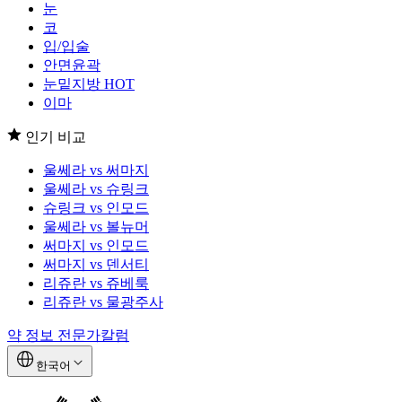
눈
코
입/입술
안면윤곽
눈밑지방
HOT
이마
인기 비교
울쎄라 vs 써마지
울쎄라 vs 슈링크
슈링크 vs 인모드
울쎄라 vs 볼뉴머
써마지 vs 인모드
써마지 vs 덴서티
리쥬란 vs 쥬베룩
리쥬란 vs 물광주사
약 정보
전문가칼럼
한국어