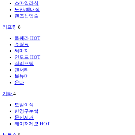
스마일라식
노안/백내장
렌즈삽입술
리프팅
8
울쎄라
HOT
슈링크
써마지
인모드
HOT
실리프팅
덴서티
볼뉴머
온다
기타
4
모발이식
반영구눈썹
문신제거
레이저제모
HOT
보톡스
8