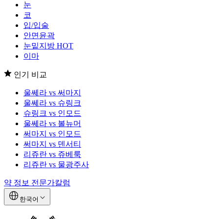
눈
코
입/입술
안면윤곽
눈밑지방
HOT
이마
인기 비교
울쎄라 vs 써마지
울쎄라 vs 슈링크
슈링크 vs 인모드
울쎄라 vs 볼뉴머
써마지 vs 인모드
써마지 vs 덴서티
리쥬란 vs 쥬베룩
리쥬란 vs 물광주사
약 정보
전문가칼럼
한국어