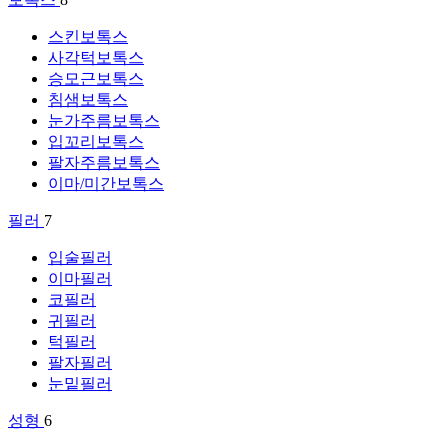
스킨보톡스
사각턱보톡스
승모근보톡스
침샘보톡스
눈가주름보톡스
입꼬리보톡스
팔자주름보톡스
이마/미간보톡스
필러
7
입술필러
이마필러
코필러
귀필러
턱필러
팔자필러
눈밑필러
성형
6