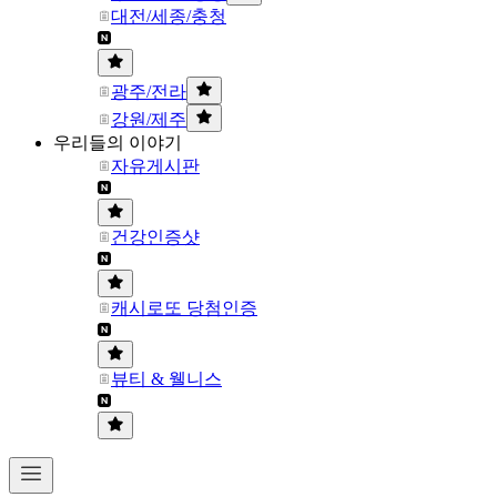
대전/세종/충청
광주/전라
강원/제주
우리들의 이야기
자유게시판
건강인증샷
캐시로또 당첨인증
뷰티 & 웰니스