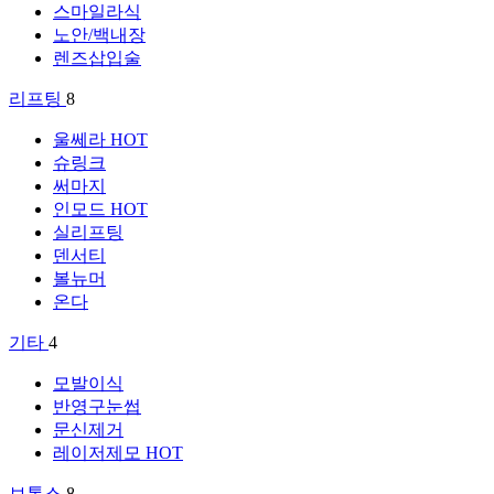
스마일라식
노안/백내장
렌즈삽입술
리프팅
8
울쎄라
HOT
슈링크
써마지
인모드
HOT
실리프팅
덴서티
볼뉴머
온다
기타
4
모발이식
반영구눈썹
문신제거
레이저제모
HOT
보톡스
8