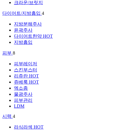
크라운/브릿지
다이어트/지방흡입
4
지방분해주사
윤곽주사
다이어트한약
HOT
지방흡입
피부
8
피부레이저
스킨부스터
리쥬란
HOT
쥬베룩
HOT
엑소좀
물광주사
피부관리
LDM
시력
4
라식라섹
HOT