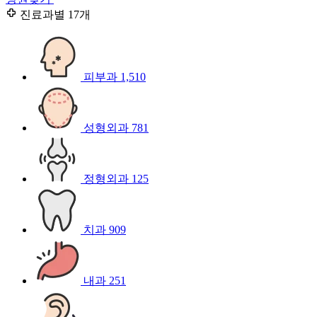
진료과별
17개
피부과
1,510
성형외과
781
정형외과
125
치과
909
내과
251