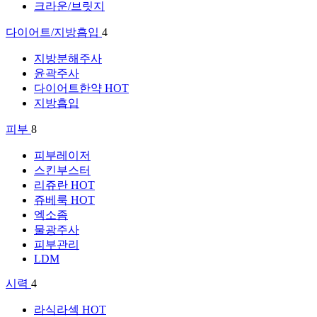
크라운/브릿지
다이어트/지방흡입
4
지방분해주사
윤곽주사
다이어트한약
HOT
지방흡입
피부
8
피부레이저
스킨부스터
리쥬란
HOT
쥬베룩
HOT
엑소좀
물광주사
피부관리
LDM
시력
4
라식라섹
HOT