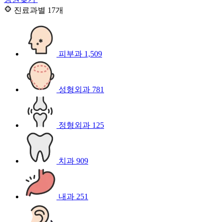
진료과별
17개
피부과
1,509
성형외과
781
정형외과
125
치과
909
내과
251