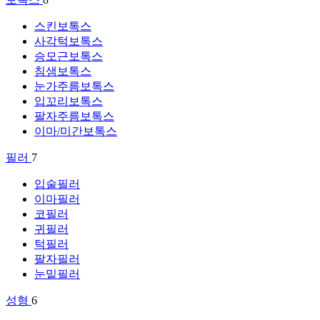
스킨보톡스
사각턱보톡스
승모근보톡스
침샘보톡스
눈가주름보톡스
입꼬리보톡스
팔자주름보톡스
이마/미간보톡스
필러
7
입술필러
이마필러
코필러
귀필러
턱필러
팔자필러
눈밑필러
성형
6