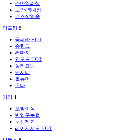
스마일라식
노안/백내장
렌즈삽입술
리프팅
8
울쎄라
HOT
슈링크
써마지
인모드
HOT
실리프팅
덴서티
볼뉴머
온다
기타
4
모발이식
반영구눈썹
문신제거
레이저제모
HOT
보톡스
8