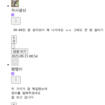
직사광선
0
답글 쓰기
2025.09.15 08:54
땡땡이
두 가지가 참 헷갈렸는데

정리를 잘해주셨네요

잘 보고 갑니다