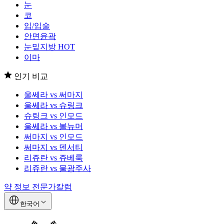
눈
코
입/입술
안면윤곽
눈밑지방
HOT
이마
인기 비교
울쎄라 vs 써마지
울쎄라 vs 슈링크
슈링크 vs 인모드
울쎄라 vs 볼뉴머
써마지 vs 인모드
써마지 vs 덴서티
리쥬란 vs 쥬베룩
리쥬란 vs 물광주사
약 정보
전문가칼럼
한국어