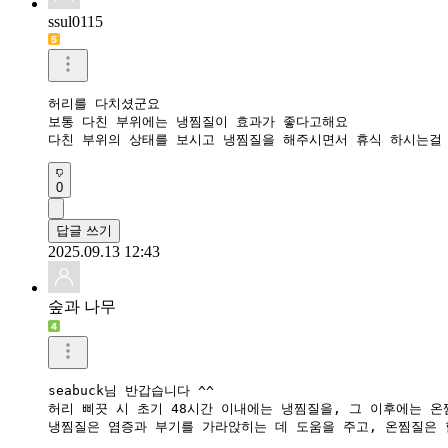
ssul0115
허리를 다치셨군요

보통 다친 부위에는 냉찜질이 효과가 좋다고해요

다친 부위의 상태를 보시고 냉찜질을 해주시면서 휴식 하시는걸
0
답글 쓰기
2025.09.13 12:43
숲과 나무
seabuck님 반갑습니다 ^^

허리 삐끗 시 초기 48시간 이내에는 냉찜질을, 그 이후에는 온
냉찜질은 염증과 부기를 가라앉히는 데 도움을 주고, 온찜질은