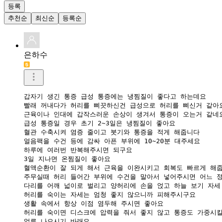
등록
추천순
최신순
등록순
은하수
갑자기 생긴 통증 급성 통증에는 냉찜질이 좋다고 하는데요 

빨래 꺼내다가 허리를 삐끗하신건 급성으로 허리를 삐신거 같아요
근육이나 인대에 갑작스러운 손상이 생겨서 통증이 오는거 같네요
급성 통증일 경우 초기 2~3일은 냉찜질이 좋아요 

혈관 수축시켜 염증 줄이고 붓기와 통증을 적게 해줍니다 

얼음팩을 수건 등에 감싸 아픈 부위에 10~20분 대주세요 

하루에 여러번 반복해주시면 되구요 

3일 지나면 온찜질이 좋아요 

혈액순환이 잘 되게 해서 근육을 이완시키고 회복도 빠르게 해줍
주무실때 허리 들어간 부위에 수건을 말아서 넣어주시면 어느 정
다리를 어깨 넓이로 벌리고 양허리에 손을 얹고 하늘 보기 자세 
허리를 숙이는 자세는 엄청 좋지 않으니까 피해주시구요 

생활 속에서 항상 이점 염두해 주시면 좋아요 

허리를 숙이면 디스크에 압력을 줘서 좋지 않고 통증도 가중시킬 
얼른 나으시기 바래요 