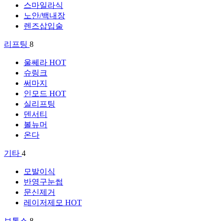
스마일라식
노안/백내장
렌즈삽입술
리프팅
8
울쎄라
HOT
슈링크
써마지
인모드
HOT
실리프팅
덴서티
볼뉴머
온다
기타
4
모발이식
반영구눈썹
문신제거
레이저제모
HOT
보톡스
8