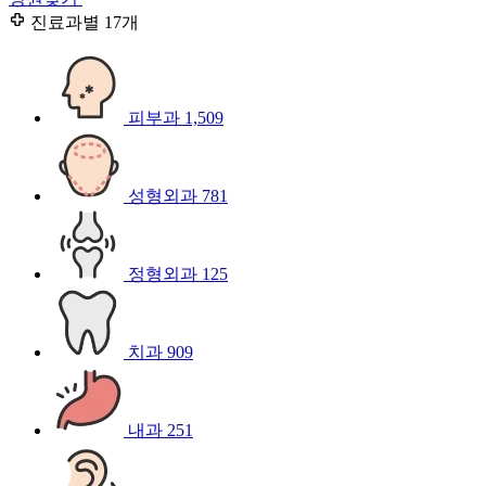
진료과별
17개
피부과
1,509
성형외과
781
정형외과
125
치과
909
내과
251