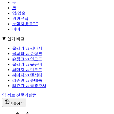
눈
코
입/입술
안면윤곽
눈밑지방
HOT
이마
인기 비교
울쎄라 vs 써마지
울쎄라 vs 슈링크
슈링크 vs 인모드
울쎄라 vs 볼뉴머
써마지 vs 인모드
써마지 vs 덴서티
리쥬란 vs 쥬베룩
리쥬란 vs 물광주사
약 정보
전문가칼럼
한국어