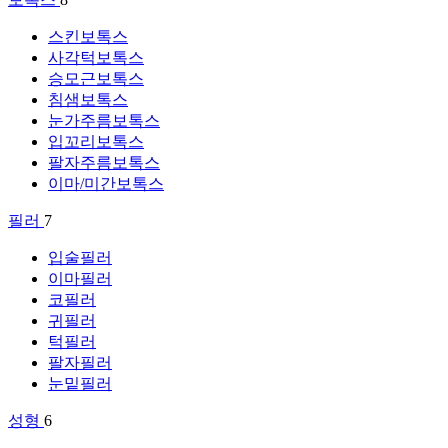
스킨보톡스
사각턱보톡스
승모근보톡스
침샘보톡스
눈가주름보톡스
입꼬리보톡스
팔자주름보톡스
이마/미간보톡스
필러
7
입술필러
이마필러
코필러
귀필러
턱필러
팔자필러
눈밑필러
성형
6