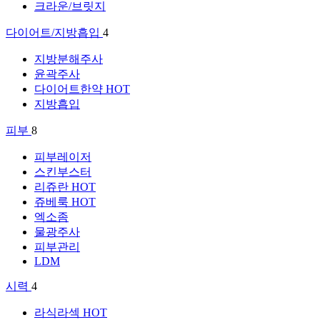
크라운/브릿지
다이어트/지방흡입
4
지방분해주사
윤곽주사
다이어트한약
HOT
지방흡입
피부
8
피부레이저
스킨부스터
리쥬란
HOT
쥬베룩
HOT
엑소좀
물광주사
피부관리
LDM
시력
4
라식라섹
HOT