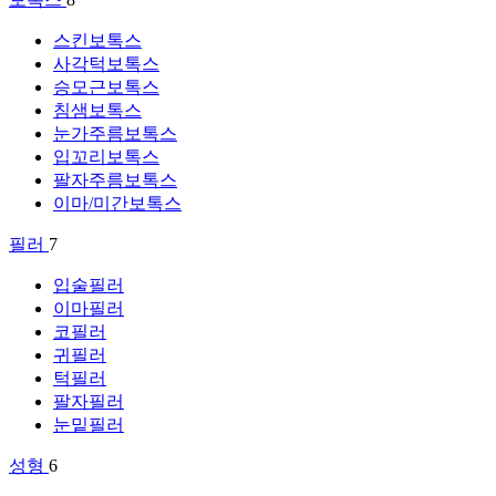
스킨보톡스
사각턱보톡스
승모근보톡스
침샘보톡스
눈가주름보톡스
입꼬리보톡스
팔자주름보톡스
이마/미간보톡스
필러
7
입술필러
이마필러
코필러
귀필러
턱필러
팔자필러
눈밑필러
성형
6