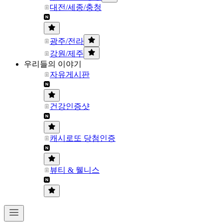
대전/세종/충청
광주/전라
강원/제주
우리들의 이야기
자유게시판
건강인증샷
캐시로또 당첨인증
뷰티 & 웰니스