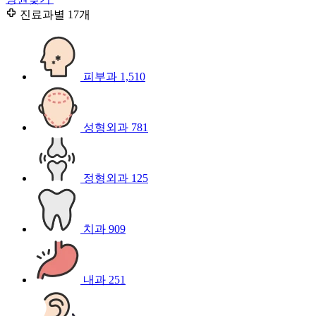
진료과별
17개
피부과
1,510
성형외과
781
정형외과
125
치과
909
내과
251