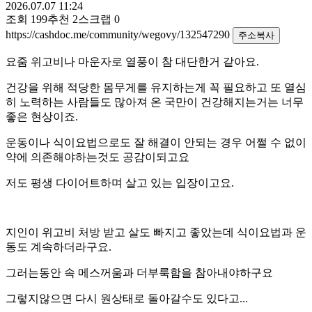
2026.07.07 11:24
조회
199
추천
2
스크랩
0
https://cashdoc.me/community/wegovy/132547290
주소복사
요줌 위고비나 마운자로 열풍이 참 대단한거 같아요.
건강을 위해 적당한 몸무게를 유지하는게 꼭 필요하고 또 열심
히 노력하는 사람들도 많아져 온 국만이 건강해지는거는 너무
좋은 현상이죠.
운동이나 식이요법으로도 잘 해결이 안되는 경우 어쩔 수 없이
약에 의존해야하는것도 공감이되고요
저도 평생 다이어트하며 살고 있는 입장이고요.
지인이 위고비 처방 받고 살도 빠지고 좋았는데 식이요법과 운
동도 계속하더라구요.
그러는동안 속 메스꺼움과 더부룩함을 참아내야하구요
그렇지않으면 다시 원상태로 돌아갈수도 있다고...