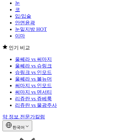
눈
코
입/입술
안면윤곽
눈밑지방
HOT
이마
인기 비교
울쎄라 vs 써마지
울쎄라 vs 슈링크
슈링크 vs 인모드
울쎄라 vs 볼뉴머
써마지 vs 인모드
써마지 vs 덴서티
리쥬란 vs 쥬베룩
리쥬란 vs 물광주사
약 정보
전문가칼럼
한국어