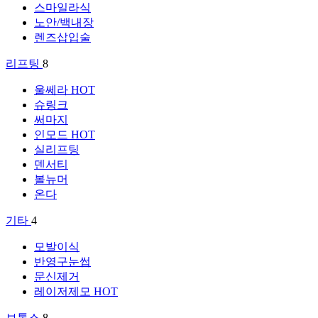
스마일라식
노안/백내장
렌즈삽입술
리프팅
8
울쎄라
HOT
슈링크
써마지
인모드
HOT
실리프팅
덴서티
볼뉴머
온다
기타
4
모발이식
반영구눈썹
문신제거
레이저제모
HOT
보톡스
8