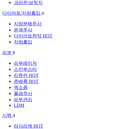
크라운/브릿지
다이어트/지방흡입
4
지방분해주사
윤곽주사
다이어트한약
HOT
지방흡입
피부
8
피부레이저
스킨부스터
리쥬란
HOT
쥬베룩
HOT
엑소좀
물광주사
피부관리
LDM
시력
4
라식라섹
HOT