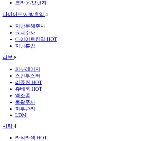
크라운/브릿지
다이어트/지방흡입
4
지방분해주사
윤곽주사
다이어트한약
HOT
지방흡입
피부
8
피부레이저
스킨부스터
리쥬란
HOT
쥬베룩
HOT
엑소좀
물광주사
피부관리
LDM
시력
4
라식라섹
HOT