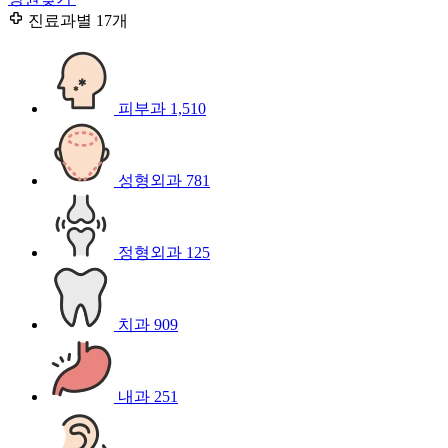
진료과별
17개
피부과
1,510
성형외과
781
정형외과
125
치과
909
내과
251