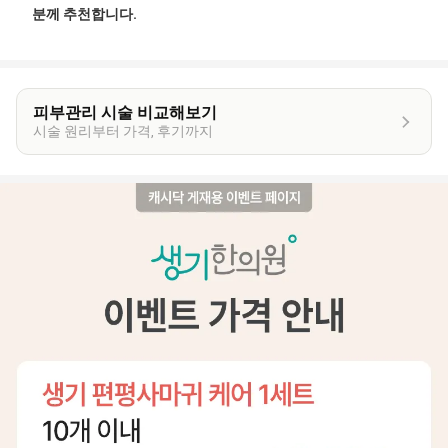
분께 추천합니다.
피부관리 시술 비교해보기
시술 원리부터 가격, 후기까지
이
벤
트
상
세
정
보