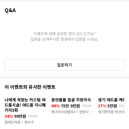
Q&A
Q&A
이벤트에 대해 궁금한 점이 있으신가요?
질문을 남겨주시면 병원에서 답변을 드려요.
질문하기
추
이 이벤트와 유사한 이벤트
천
나에게 꼭맞는 커스텀 여
동안볼륨 얼굴 지방이식
생기 여드름 케어 
이
드름시술! 여드름 지니패
49%
75만 9천원
37%
5만원
150만원
8만원
키지5회
벤
한나이브성형외과의원
안양시 만
생기한의원-부산서면
|
34%
99만원
150만원
안구
트
알라딘의원
연수구
|