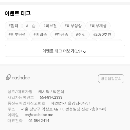
이벤트 태그
#
잡티
#
보습
#
피부결
#
피부영양
#
피부재생
#
피부탄력
#
비립종
#
한관종
#
쥐젖
#
2030추천
#
4050추천
#
피부
#
10대추천
#
야간진료
#
피부관리
이벤트 태그 더보기(19)
#
잡티제거
#
피부톤
#
60대추천
#
부산
병원입점문의
상호/ 대표자명
캐시닥 / 박은식
사업자등록번호
654-81-02333
통신판매업자신고번호
제2021-서울강남-04731
주소
서울 강남구 역삼로3길 11, 광성빌딩 신관 2층 [0242]
이메일
cs@cashdoc.me
대표전화
02-584-2414