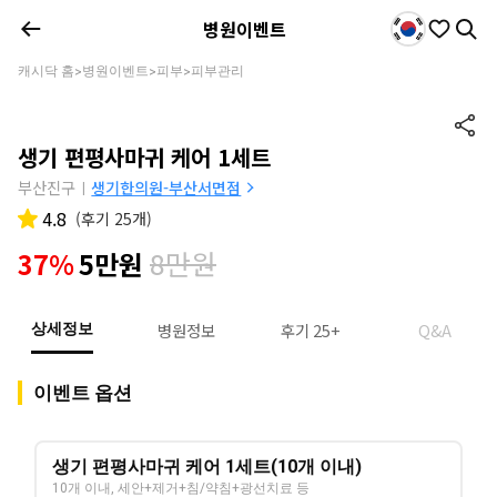
병원이벤트
캐시닥 홈
병원이벤트
피부
피부관리
>
>
>
생기 편평사마귀 케어 1세트
부산진구
생기한의원-부산서면점
|
4.8
(
후기 25개
)
8만원
37%
5만원
병원정보
후기 25+
Q&A
상세정보
이벤트 옵션
생기 편평사마귀 케어 1세트(10개 이내)
10개 이내, 세안+제거+침/약침+광선치료 등