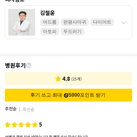
김철윤
여드름
편평사마귀
다이어트
아토피
두드러기
후
병원후기
기
4.8
(
25
개)
후기 쓰고 최대
5000
포인트
받기
추천순
|
최신순
5