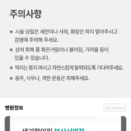
병
병원정보
사진 모아보기
원
정