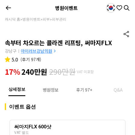
병원이벤트
캐시닥 홈
병원이벤트
피부
피부관리
>
>
>
속부터 차오르는 콜라겐 리프팅, 써마지FLX
강남구
아이러브강남의원
|
5.0
(
후기 97개
)
290만원
17%
240만원
VAT 미포함
병원정보
후기 97+
Q&A
상세정보
이벤트 옵션
써마지FLX 600샷
VAT 별도