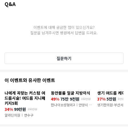
Q&A
이벤트에 대해 궁금한 점이 있으신가요?
질문을 남겨주시면 병원에서 답변을 드려요.
질문하기
추
이 이벤트와 유사한 이벤트
천
나에게 꼭맞는 커스텀 여
동안볼륨 얼굴 지방이식
생기 여드름 케어 
이
드름시술! 여드름 지니패
49%
75만 9천원
37%
5만원
150만원
8만원
키지5회
벤
한나이브성형외과의원
안양시 만
생기한의원-부산서면
|
34%
99만원
150만원
안구
트
알라딘의원
연수구
|