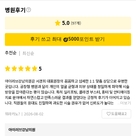
후
병원후기
기
5.0
(
97
개)
후기 쓰고 최대
5000
포인트
받기
추천순
|
최신순
5
아이러브강남의원은 서경희 대표원장의 꼼꼼하고 섬세한 1:1 맞춤 상담으로 유명한
곳입니다. 공장형 병원과 달리 개인의 얼굴 균형과 피부 상태를 정밀하게 파악해 시술
방향을 잡아준다는 평이 많습니다. 특히 실리프팅, 콜라겐 부스터, 흉터 및 안티에이징
치료 분야에서 자연스럽고 만족스러운 결과를 얻었다는 긍정적 후기가 이어지고 있습
니다. 직원들의 응대도 친절하며 과도한 시술 권유가 없어 신뢰도가 높다는 의견이 많
...
더보기
습니다.
도움돼요
2
뭐라카노?
2026-08-02
|
아이러브강남의원