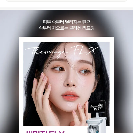
이
벤
트
상
세
정
보