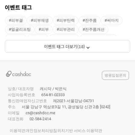
이벤트 태그
#
피부결
#
피부재생
#
피부탄력
#
잔주름
#
써마지
#
얼굴리프팅
#
피부
#
피부관리
#
잔주름개선
#
피부톤
#
리프팅
#
얼굴 리프팅
#
얼굴주름리프팅
이벤트 태그 더보기(18)
#
리프팅 종류
#
피부과리프팅
#
콜라겐리프팅
#
레이저
#
리프팅기계
병원입점문의
상호/ 대표자명
캐시닥 / 박은식
사업자등록번호
654-81-02333
통신판매업자신고번호
제2021-서울강남-04731
주소
서울 강남구 역삼로3길 11, 광성빌딩 신관 2층 [0242]
이메일
cs@cashdoc.me
대표전화
02-584-2414
이용약관
개인정보처리방침
위치기반 서비스 이용약관