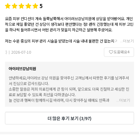
늘 건강하시고, 기분 좋은 하루 보내시기를 바랍니다. 감사합니다!
5
요즘 피부 컨디션이 계속 들쭉날쭉해서 아이러브강남의원에 상담을 받아봤어요. 개인
적으로 제일 좋았던 건 상담이 생각보다 편안했다는 점! 괜히 긴장했는데 제 피부 고민
을 하나씩 들어주시면서 어떤 관리가 맞을지 차근차근 설명해 주셨어요.
저는 수분 중심의 피부 관리 시술을 받았는데 시술 내내 불편한 건 없는지 계속 체크해
...
더보기
주셔서 부담이 없었습니다. 관리받고 나서는 피부가 당기는 느낌이 줄고 화장도 평소
도움돼요
4
보다 훨씬 잘 먹더라고요. ✨
:)
2026-07-10
|
병원이 전체적으로 깔끔했고 직원분들도 친절해서 처음 방문인데도 편하게 다녀왔어
아이러브강남의원
요. 과하게 권유하는 분위기가 아니라 필요한 부분만 이야기해 주셔서 그 점도 마음에
들었습니다. 다음 관리도 여기서 받아볼까 고민 중입니다. :)
안녕하세요,아이러브 강남 의원을 찾아주신 고객님께서 따뜻한 후기를 남겨주셔
서 진심으로 감사드립니다.
소중한 말씀은 저희 의료진에게 큰 힘이 되며, 앞으로도 더욱 친절하고 세심한 진
료로 보답할 수 있도록 최선을 다하겠습니다.
늘 건강과 행복이 함께하시길 바라며, 다시 찾아주실 때에도 만족과 신뢰를 드릴
...
더보기
수 있도록 노력하겠습니다.감사합니다^^
더 많은 후기 보기
(
3
/
97
)
Q&A