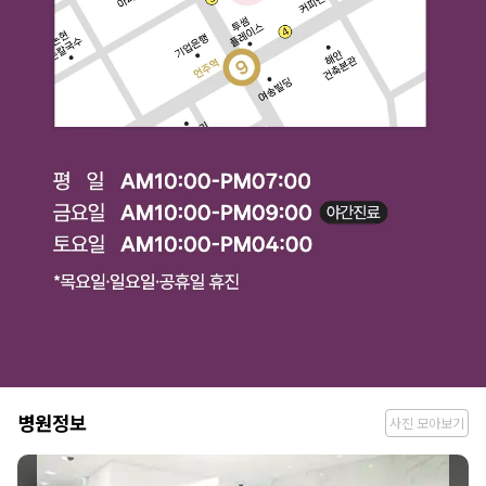
병
병원정보
사진 모아보기
원
정