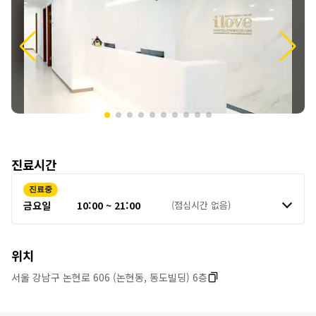
보
진료시간
진료중
금요일
10:00 ~ 21:00
(점심시간 없음)
위치
서울 강남구 논현로 606 (논현동, 동도빌딩) 6층