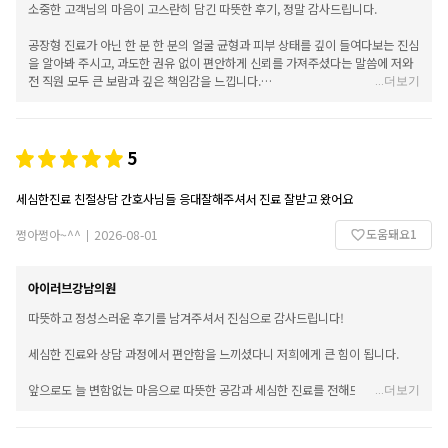
소중한 고객님의 마음이 고스란히 담긴 따뜻한 후기, 정말 감사드립니다.
공장형 진료가 아닌 한 분 한 분의 얼굴 균형과 피부 상태를 깊이 들여다보는 진심
을 알아봐 주시고, 과도한 권유 없이 편안하게 신뢰를 가져주셨다는 말씀에 저와
전 직원 모두 큰 보람과 깊은 책임감을 느낍니다.
...
더보기
앞으로도 꼼꼼한 1:1 맞춤 상담을 바탕으로, 실리프팅과 콜라겐 부스터, 안티에이
징 치료 등 모든 과정에서 가장 자연스럽고 만족스러운 결과를 안겨드릴 수 있도
록 늘 한결같은 마음으로 정성을 다하겠습니다.
5
언제든 편안하게 방문해 주시기를 바라며, 늘 건강과 아름다움이 함께하시기를
세심한진료 친절상담 간호사님들 응대잘해주셔서 진료 잘받고 왔어요
기원합니다. 감사합니다!
도움돼요
1
쩡아쩡아~^^
2026-08-01
|
아이러브강남의원
따뜻하고 정성스러운 후기를 남겨주셔서 진심으로 감사드립니다!
세심한 진료와 상담 과정에서 편안함을 느끼셨다니 저희에게 큰 힘이 됩니다.
앞으로도 늘 변함없는 마음으로 따뜻한 공감과 세심한 진료를 전해드리는 아이러
...
더보기
브강남의원이 되겠습니다. 언제든 불편하거나 궁금한 점이 있으시면 편하게 찾아
주세요.