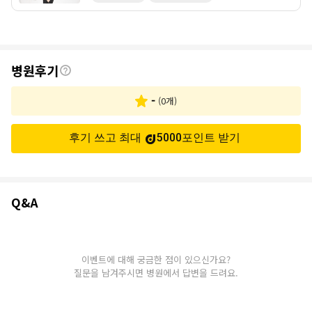
후
병원후기
기
-
(
0
개)
후기 쓰고 최대
5000
포인트
받기
Q&A
Q&A
이벤트에 대해 궁금한 점이 있으신가요?
질문을 남겨주시면 병원에서 답변을 드려요.