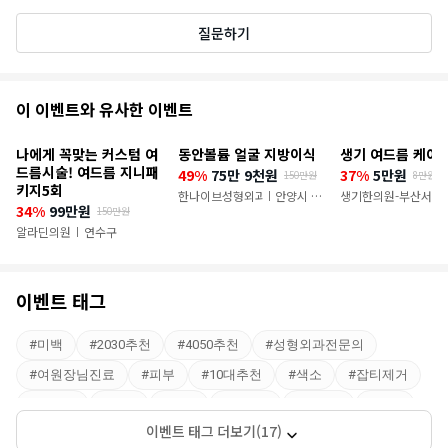
질문하기
추
이 이벤트와 유사한 이벤트
천
나에게 꼭맞는 커스텀 여
동안볼륨 얼굴 지방이식
생기 여드름 케어 
이
드름시술! 여드름 지니패
49%
75만 9천원
37%
5만원
150만원
8만원
키지5회
벤
한나이브성형외과의원
안양시 만
생기한의원-부산서면
|
34%
99만원
150만원
안구
트
알라딘의원
연수구
|
이벤트 태그
#
미백
#
2030추천
#
4050추천
#
성형외과전문의
#
여원장님진료
#
피부
#
10대추천
#
색소
#
잡티제거
#
피부톤
#
서초
#
신사
#
압구정
#
압구정
#
잠실
이벤트 태그 더보기(17)
#
송파
#
일산