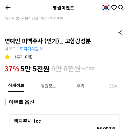
병원이벤트
캐시닥 홈
병원이벤트
피부
피부관리
>
>
>
연예인 미백주사 (인기)_ 고함량성분
서초구
도자기의원
|
-
(
후기 0개
)
8만 8천원
37%
5만 5천원
VAT 포함
병원정보
후기
Q&A
상세정보
이벤트 옵션
백자주사 1cc
55,000
원