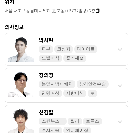
위치
서울 서초구 강남대로 531 (반포동) (B722빌딩) 2층
의사정보
박시현
피부
코성형
다이어트
모발이식
줄기세포
정의영
눈밑지방재배치
상하안검수술
안명거상
지방이식
눈
코 성형
신경필
스킨부스터
필러
보톡스
주사시술
안티에이징