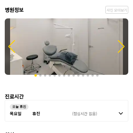
병
병원정보
사진 모아보기
원
정
보
진료시간
오늘 휴진
목요일
휴진
(점심시간 없음)