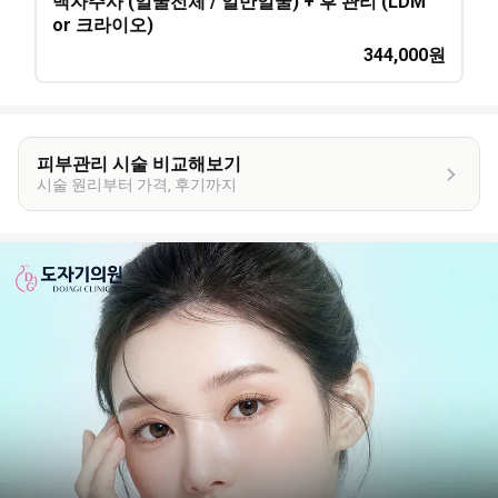
백자주사 (얼굴전체 / 일반얼굴) + 후 관리 (LDM
or 크라이오)
344,000
원
피부관리 시술 비교해보기
시술 원리부터 가격, 후기까지
이
벤
트
상
세
정
보