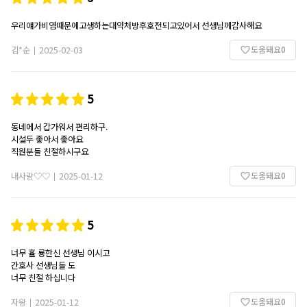
우리얘가비염때문에고생하는대약처방후호전되고있어서 선생님께감사해요
도움돼요
0
김*순
2025-02-03
|
5
동네에서 갑가워서 편리하구.
시설두 좋아서 좋아요
직원분들 친절하시구요
도움돼요
0
내사랑♡♡
2025-01-12
|
5
너무 휼 룡한신 선생님 이시고
간호사 선생님들 도
너무 친절 하십니다
도움돼요
0
자왕
2025-01-12
|