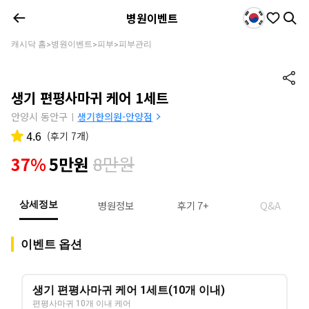
병원이벤트
캐시닥 홈
병원이벤트
피부
피부관리
>
>
>
생기 편평사마귀 케어 1세트
안양시 동안구
생기한의원-안양점
|
4.6
(
후기 7개
)
8만원
37%
5만원
병원정보
후기 7+
Q&A
상세정보
이벤트 옵션
생기 편평사마귀 케어 1세트(10개 이내)
편평사마귀 10개 이내 케어