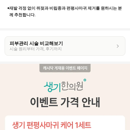
재발 걱정 없이 쥐젖과 비립종과 편평사마귀 제거를 원하시는 분
께 추천합니다.
피부관리 시술 비교해보기
시술 원리부터 가격, 후기까지
이
벤
트
상
세
정
보