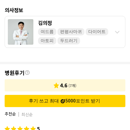
의사정보
김의정
여드름
편평사마귀
다이어트
아토피
두드러기
후
병원후기
기
4.6
(
7
개)
후기 쓰고 최대
5000
포인트
받기
추천순
|
최신순
5