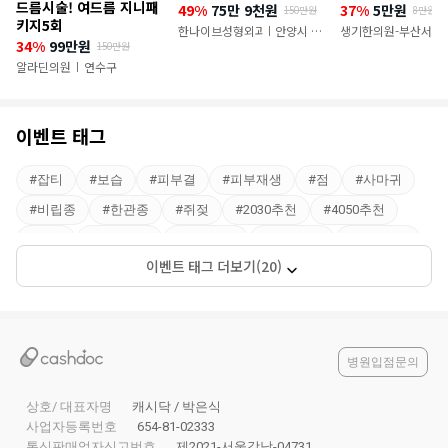
이
드름시술! 여드름 지니패
49%
75만 9천원
37%
5만원
150만원
8만원
키지5회
벤
한나이브성형외과의원
안양시 만
생기한의원-부산서면
|
34%
99만원
150만원
안구
트
알라딘의원
연수구
|
이벤트 태그
#
잡티
#
보습
#
피부결
#
피부재생
#
점
#
사마귀
#
비립종
#
한관종
#
쥐젖
#
2030추천
#
4050추천
#
피부
#
10대추천
#
야간진료
#
피부관리
#
잡티제거
이벤트 태그 더보기(20)
#
피부톤
#
60대추천
#
아토피
#
피부염
병원입점문의
상호/ 대표자명
캐시닥 / 박은식
사업자등록번호
654-81-02333
통신판매업자신고번호
제2021-서울강남-04731