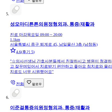
전화
팔로우
성모마디튼튼의원
정형외과, 통증/재활과
진료 마감
목요일 09:00 ~ 20:00
1.1km
서울특별시 중구 퇴계로 45, 남일물산 3층 (남창동)
4.6
(
후기 5
)
"
☆의사선생님 간호사분들께서 친절하시고 병원이 청결하
고 잘꾸며있어서 치료받기 편안하고 좋아요 침치료와 물리
치료도 너무 시원했어요
"
전화
팔로우
이준걸통증의원
정형외과, 통증/재활과