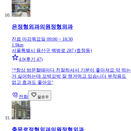
은정형외과의원
정형외과
진료 마감
목요일 09:00 ~ 18:30
1.9km
서울특별시 용산구 백범로 287 (효창동)
4.9
(
후기 47
)
"
*항상 방문할때마다 친절하셔서 기분이 좋아져요 약 먹는
거 싫어하는데 꼬박꼬박 잘 챙겨먹고 있습니다 부작용도
없고 효과도 좋아요
"
전화
팔로우
충무로정형외과의원
정형외과