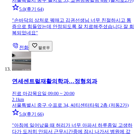
서울특별시 중구 을지로 55, 교원명동빌딩 4층 (을지로2가)
5.0
(
후기 64
)
"
손바닥의 상처로 꿰매고 김권선생님 너무 친절하시고 통
증으로 힘들었는데 안정되도록 잘 치료해주셨습니다 잘 회
복되었네요
"
전화
팔로우
연세센트럴재활의학과…
정형외과
진료 마감
목요일 09:00 ~ 20:00
2.1km
서울특별시 중구 수표로 34, 씨티센터타워 2층 (저동2가)
5.0
(
후기 66
)
"
아침에 일어났을 때 허리가 너무 아파서 하루종일 고생하
다가 도저히 안되서 근무시간중에 잠시 나가서 병원에 갔