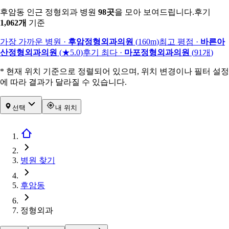
후암동 인근 정형외과 병원
98
곳
을 모아 보여드립니다.
후기
1,062
개
기준
가장 가까운 병원
·
후암정형외과의원
(
160m
)
최고 평점
·
바른아
산정형외과의원
(
★5.0
)
후기 최다
·
마포정형외과의원
(
91
개
)
* 현재 위치 기준으로 정렬되어 있으며, 위치 변경이나 필터 설정
에 따라 결과가 달라질 수 있습니다.
선택
내 위치
병원 찾기
후암동
정형외과