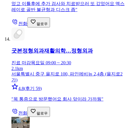
었고 이틀후에 추가 검사와 치료받으러 또 갔었어요 엑스
레이로 골반 불균형과 디스크 좁
"
전화
팔로우
굿본정형외과재활의학…
정형외과
진료 마감
목요일 09:00 ~ 20:30
2.1km
서울특별시 중구 을지로 100, 파인에비뉴 2,4층 (을지로2
가)
4.8
(
후기 59
)
"
목 통증으로 방문했어요 회사 앞이라 가까웡
"
전화
팔로우