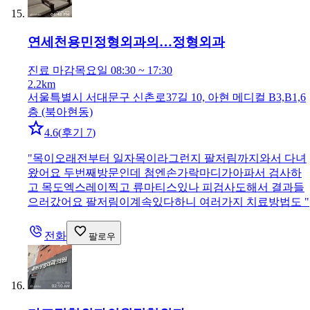
연세천용민정형외과의…
정형외과
진료 마감
목요일 08:30 ~ 17:30
2.2km
서울특별시 서대문구 신촌로37길 10, 아현 메디컬 B3,B1,6
층 (북아현동)
4.6
(
후기 7
)
"
목이오래전부터 일자목이라그런지 팔저림까지와서 다녀
왔어요 두번째방문인데 첨엔손가락마디가아파서 검사하
고 목도엑스레이찍고 류마티스있나 피검사도해서 결과들
으러갔어요 팔저림이계속있다하니 여러가지 치료방법도
"
전화
팔로우