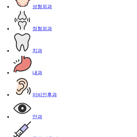
성형외과
정형외과
치과
내과
이비인후과
안과