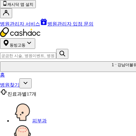
캐시닥 앱 설치
병원관리자 서비스
병원관리자 입점 문의
동빙고동
1
강남더블
홈
병원찾기
진료과별
17개
피부과