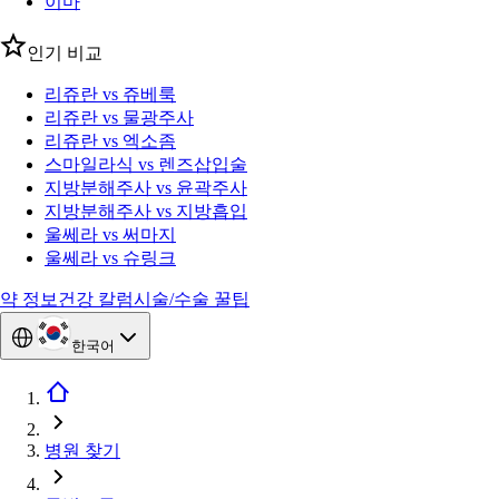
이마
인기 비교
리쥬란 vs 쥬베룩
리쥬란 vs 물광주사
리쥬란 vs 엑소좀
스마일라식 vs 렌즈삽입술
지방분해주사 vs 윤곽주사
지방분해주사 vs 지방흡입
울쎄라 vs 써마지
울쎄라 vs 슈링크
약 정보
건강 칼럼
시술/수술 꿀팁
한국어
병원 찾기