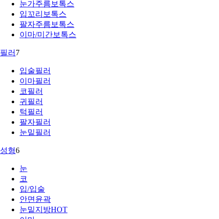
눈가주름보톡스
입꼬리보톡스
팔자주름보톡스
이마/미간보톡스
필러
7
입술필러
이마필러
코필러
귀필러
턱필러
팔자필러
눈밑필러
성형
6
눈
코
입/입술
안면윤곽
눈밑지방
HOT