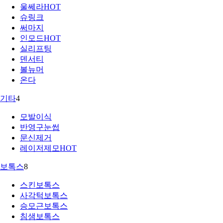
울쎄라
HOT
슈링크
써마지
인모드
HOT
실리프팅
덴서티
볼뉴머
온다
기타
4
모발이식
반영구눈썹
문신제거
레이저제모
HOT
보톡스
8
스킨보톡스
사각턱보톡스
승모근보톡스
침샘보톡스