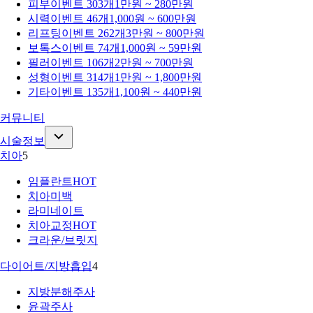
피부
이벤트 303개
1만원 ~ 280만원
시력
이벤트 46개
1,000원 ~ 600만원
리프팅
이벤트 262개
3만원 ~ 800만원
보톡스
이벤트 74개
1,000원 ~ 59만원
필러
이벤트 106개
2만원 ~ 700만원
성형
이벤트 314개
1만원 ~ 1,800만원
기타
이벤트 135개
1,100원 ~ 440만원
커뮤니티
시술정보
치아
5
임플란트
HOT
치아미백
라미네이트
치아교정
HOT
크라운/브릿지
다이어트/지방흡입
4
지방분해주사
윤곽주사