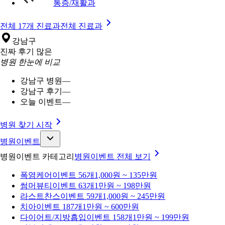
통증/재활과
전체 17개 진료과
전체 진료과
강남구
진짜 후기 많은
병원 한눈에 비교
강남구 병원
—
강남구 후기
—
오늘 이벤트
—
병원 찾기 시작
병원이벤트
병원이벤트 카테고리
병원이벤트
전체 보기
폭염케어
이벤트 56개
1,000원 ~ 135만원
썸머뷰티
이벤트 63개
1만원 ~ 198만원
라스트찬스
이벤트 59개
1,000원 ~ 245만원
치아
이벤트 187개
1만원 ~ 600만원
다이어트/지방흡입
이벤트 158개
1만원 ~ 199만원