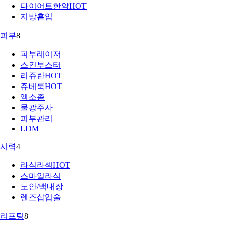
다이어트한약
HOT
지방흡입
피부
8
피부레이저
스킨부스터
리쥬란
HOT
쥬베룩
HOT
엑소좀
물광주사
피부관리
LDM
시력
4
라식라섹
HOT
스마일라식
노안/백내장
렌즈삽입술
리프팅
8