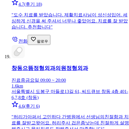
4.7
(
후기 18
)
"
도수 치료를 받았습니다. 제활치료사님이 성신성입어. 세
심하게 신경을 써 주셔서 너무나 좋았어요. 치료를 잘 받았
습니다. 추천합니다
"
전화
팔로우
창동으뜸정형외과의원
정형외과
진료중
금요일 09:00 ~ 20:00
1.6km
서울특별시 도봉구 마들로13길 61, 씨드큐브 창동 4층 401-
6,7,8호 (창동)
4.6
(
후기 6
)
"
허리가아퍼서 고민하다 간병원에서 선생님의친절함과 치
료를 잘받고왓어요. 허리주사 겁은좀낫는데 친절하게 설명
해주시고 물리치료도 잘해주셔서 만족합니다
"