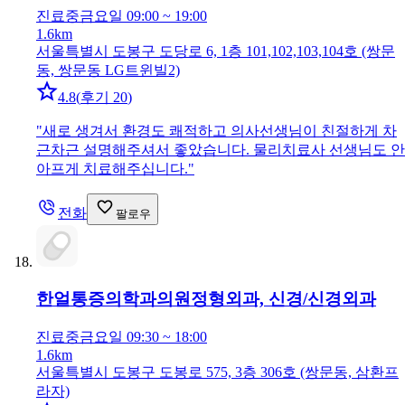
진료중
금요일 09:00 ~ 19:00
1.6km
서울특별시 도봉구 도당로 6, 1층 101,102,103,104호 (쌍문
동, 쌍문동 LG트윈빌2)
4.8
(
후기 20
)
"
새로 생겨서 환경도 쾌적하고 의사선생님이 친절하게 차
근차근 설명해주셔서 좋았습니다. 물리치료사 선생님도 안
아프게 치료해주십니다.
"
전화
팔로우
한얼통증의학과의원
정형외과, 신경/신경외과
진료중
금요일 09:30 ~ 18:00
1.6km
서울특별시 도봉구 도봉로 575, 3층 306호 (쌍문동, 삼환프
라자)