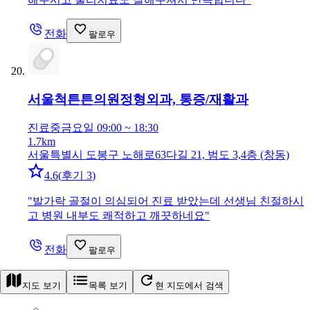
전화
팔로우
서울척튼튼의원
정형외과, 통증/재활과
진료중
금요일 09:00 ~ 18:30
1.7km
서울특별시 도봉구 노해로63다길 21, 범도 3,4층 (창동)
4.6
(
후기 3
)
"
발가락 골절이 의심되어 진료 받았는데 선생님 친절하시
고 병원 내부도 쾌적하고 깨끗하네요
"
전화
팔로우
지도 보기
목록 보기
현 지도에서 검색