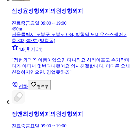
삼성윤정형외과의원
정형외과
진료중
금요일 09:00 ~ 19:00
490m
서울특별시 도봉구 도봉로 684, 방학역 모비우스스퀘어 3
층 302,303호 (방학동)
4.8
(
후기 34
)
"
정형외과쪽 아픔이있으면 다녀와요 허리아프고 손가락마
디가 아파서 몇번다녀왔어요 의사친절합니다. 어디든 요새
친절하지안으면. 영업못하죠
"
전화
팔로우
정앤최정형외과의원
정형외과
진료중
금요일 09:00 ~ 19:00