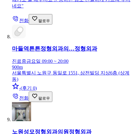
네요
"
전화
팔로우
마들역튼튼정형외과의…
정형외과
진료중
금요일 09:00 ~ 20:00
900m
서울특별시 노원구 동일로 1551, 삼전빌딩 지상6층 (상계
동)
-
(
후기 0
)
전화
팔로우
노원성모정형외과의원
정형외과