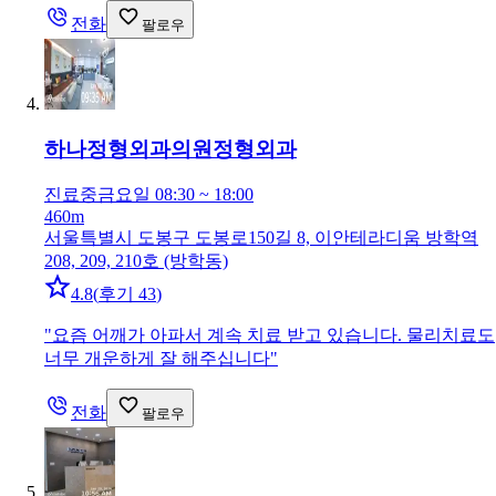
전화
팔로우
하나정형외과의원
정형외과
진료중
금요일 08:30 ~ 18:00
460m
서울특별시 도봉구 도봉로150길 8, 이안테라디움 방학역
208, 209, 210호 (방학동)
4.8
(
후기 43
)
"
요즘 어깨가 아파서 계속 치료 받고 있습니다. 물리치료도
너무 개운하게 잘 해주십니다
"
전화
팔로우