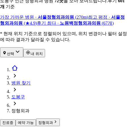
도봉구 인근 정형외과 병원
72
곳
을 모아 보여드립니다.
후기
601
개
기준
가장 가까운 병원
·
서울정형외과의원
(
270m
)
최고 평점
·
서울정
형외과의원
(
★4.9
)
후기 최다
·
노원백정형외과의원
(
67
개
)
* 현재 위치 기준으로 정렬되어 있으며, 위치 변경이나 필터 설정
에 따라 결과가 달라질 수 있습니다.
선택
내 위치
병원 찾기
도봉구
정형외과
진료중
예약 가능
정형외과