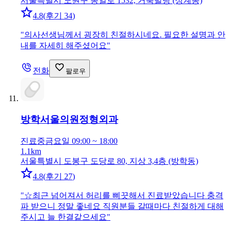
서울특별시 노원구 동일로 1532, 거북빌딩 (상계동)
4.8
(
후기 34
)
"
의사선생님께서 굉장히 친절하시네요. 필요한 설명과 안
내를 자세히 해주셨어요
"
전화
팔로우
방학서울의원
정형외과
진료중
금요일 09:00 ~ 18:00
1.1km
서울특별시 도봉구 도당로 80, 지상 3,4층 (방학동)
4.8
(
후기 27
)
"
☆최근 넘어져서 허리를 삐끗해서 진료받았습니다 충격
파 받으니 정말 좋네요 직원분들 갈때마다 친절하게 대해
주시고 늘 한결같으세요
"