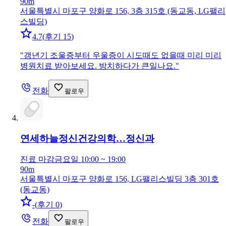
90m
서울특별시 마포구 양화로 156, 3층 315호 (동교동, LG팰리
스빌딩)
4.7
(
후기 15
)
"
갱년기 조울증부터 우울증이 시도때도 없을때 미리 미리
병원치료 받아보세요. 방치하다가 큰일나요.
"
전화
팔로우
연세하늘정신건강의학…
정신과
진료 마감
금요일 10:00 ~ 19:00
90m
서울특별시 마포구 양화로 156, LG팰리스빌딩 3층 301호
(동교동)
-
(
후기 0
)
전화
팔로우