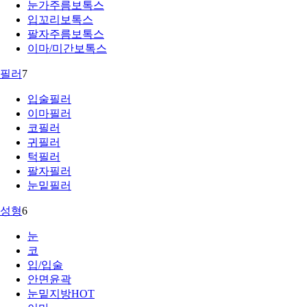
눈가주름보톡스
입꼬리보톡스
팔자주름보톡스
이마/미간보톡스
필러
7
입술필러
이마필러
코필러
귀필러
턱필러
팔자필러
눈밑필러
성형
6
눈
코
입/입술
안면윤곽
눈밑지방
HOT