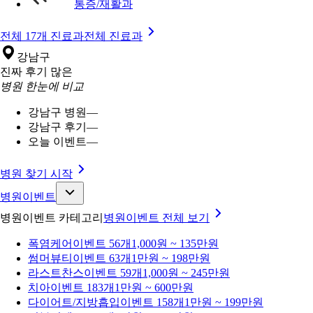
통증/재활과
전체 17개 진료과
전체 진료과
강남구
진짜 후기 많은
병원 한눈에 비교
강남구 병원
—
강남구 후기
—
오늘 이벤트
—
병원 찾기 시작
병원이벤트
병원이벤트 카테고리
병원이벤트
전체 보기
폭염케어
이벤트 56개
1,000원 ~ 135만원
썸머뷰티
이벤트 63개
1만원 ~ 198만원
라스트찬스
이벤트 59개
1,000원 ~ 245만원
치아
이벤트 183개
1만원 ~ 600만원
다이어트/지방흡입
이벤트 158개
1만원 ~ 199만원