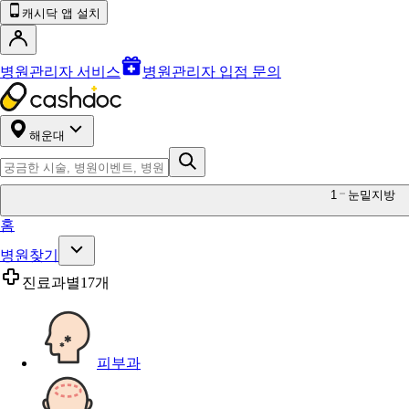
캐시닥 앱 설치
병원관리자 서비스
병원관리자 입점 문의
해운대
1
눈밑지방
홈
병원찾기
진료과별
17개
피부과