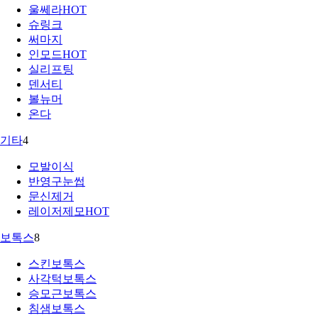
울쎄라
HOT
슈링크
써마지
인모드
HOT
실리프팅
덴서티
볼뉴머
온다
기타
4
모발이식
반영구눈썹
문신제거
레이저제모
HOT
보톡스
8
스킨보톡스
사각턱보톡스
승모근보톡스
침샘보톡스