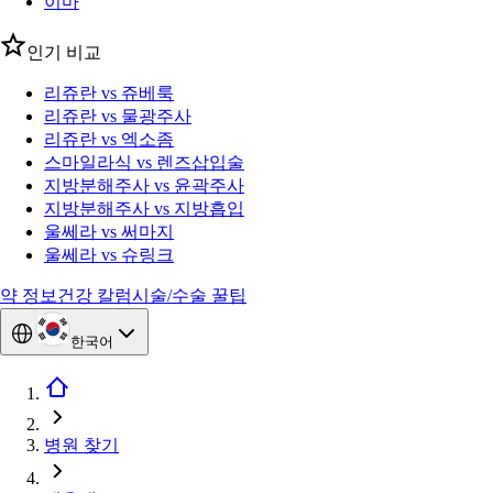
이마
인기 비교
리쥬란 vs 쥬베룩
리쥬란 vs 물광주사
리쥬란 vs 엑소좀
스마일라식 vs 렌즈삽입술
지방분해주사 vs 윤곽주사
지방분해주사 vs 지방흡입
울쎄라 vs 써마지
울쎄라 vs 슈링크
약 정보
건강 칼럼
시술/수술 꿀팁
한국어
병원 찾기