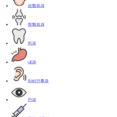
성형외과
정형외과
치과
내과
이비인후과
안과