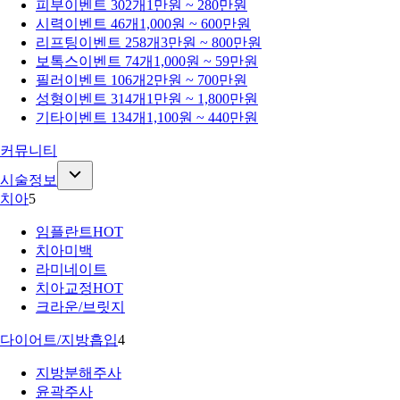
피부
이벤트 302개
1만원 ~ 280만원
시력
이벤트 46개
1,000원 ~ 600만원
리프팅
이벤트 258개
3만원 ~ 800만원
보톡스
이벤트 74개
1,000원 ~ 59만원
필러
이벤트 106개
2만원 ~ 700만원
성형
이벤트 314개
1만원 ~ 1,800만원
기타
이벤트 134개
1,100원 ~ 440만원
커뮤니티
시술정보
치아
5
임플란트
HOT
치아미백
라미네이트
치아교정
HOT
크라운/브릿지
다이어트/지방흡입
4
지방분해주사
윤곽주사