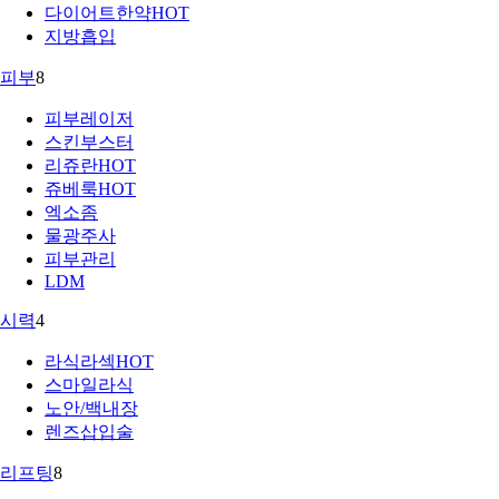
다이어트한약
HOT
지방흡입
피부
8
피부레이저
스킨부스터
리쥬란
HOT
쥬베룩
HOT
엑소좀
물광주사
피부관리
LDM
시력
4
라식라섹
HOT
스마일라식
노안/백내장
렌즈삽입술
리프팅
8