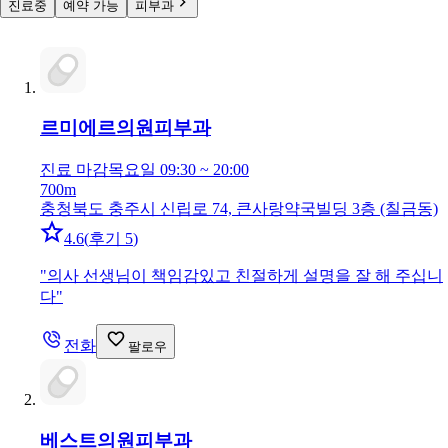
진료중
예약 가능
피부과
르미에르의원
피부과
진료 마감
목요일 09:30 ~ 20:00
700m
충청북도 충주시 신립로 74, 큰사랑약국빌딩 3층 (칠금동)
4.6
(
후기 5
)
"
의사 선생님이 책임감있고 친절하게 설명을 잘 해 주십니
다
"
전화
팔로우
베스트의원
피부과