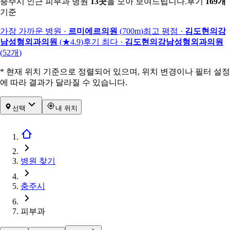
충주시 인근 피부과 병원
13
곳
을 모아 보여드립니다.
후기
169
개
기준
가장 가까운 병원
·
르미에르의원
(
700m
)
최고 평점
·
김도현의강
남성형외과의원
(
★4.9
)
후기 최다
·
김도현의강남성형외과의원
(
52
개
)
* 현재 위치 기준으로 정렬되어 있으며, 위치 변경이나 필터 설정
에 따라 결과가 달라질 수 있습니다.
선택
내 위치
병원 찾기
충주시
피부과