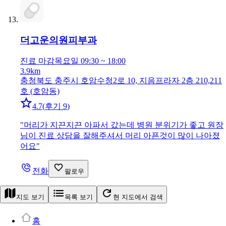
더고운의원
피부과
진료 마감
목요일 09:30 ~ 18:00
3.9km
충청북도 충주시 호암수청2로 10, 지음프라자 2층 210,211
호 (호암동)
4.7
(
후기 9
)
"
머리가 지끈지끈 아파서 갔는데 병원 분위기가 좋고 원장
님이 진료 상담을 잘해주셔서 머리 아픈것이 많이 나아졌
어요
"
전화
팔로우
지도 보기
목록 보기
현 지도에서 검색
홈