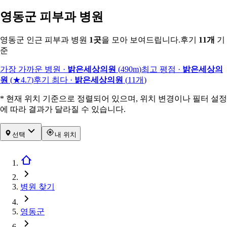
영동군 피부과 병원
영동군 인근 피부과 병원
1
곳
을 모아 보여드립니다.
후기
11
개
기
준
가장 가까운 병원
·
밝은세상의원
(
490m
)
최고 평점
·
밝은세상의
원
(
★4.7
)
후기 최다
·
밝은세상의원
(
11
개
)
* 현재 위치 기준으로 정렬되어 있으며, 위치 변경이나 필터 설정
에 따라 결과가 달라질 수 있습니다.
선택
내 위치
병원 찾기
영동군