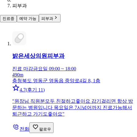
피부과
진료중
예약 가능
피부과
밝은세상의원
피부과
진료 마감
금요일 09:00 ~ 18:00
490m
충청북도 영동군 영동읍 중앙로4길 8, 1층
4.7
(
후기 11
)
"
원장님 직원분모두 친절하고좋아요 감기걸리면 항상 방
문하는 병원입니다 목요일은 7시넘어까지 진료가능해서
퇴근하고 가기도좋아요
"
전화
팔로우