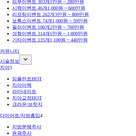
피부
이벤트 303개
1만원 ~ 280만원
시력
이벤트 46개
1,000원 ~ 600만원
리프팅
이벤트 262개
3만원 ~ 800만원
보톡스
이벤트 74개
1,000원 ~ 59만원
필러
이벤트 106개
2만원 ~ 700만원
성형
이벤트 314개
1만원 ~ 1,800만원
기타
이벤트 135개
1,100원 ~ 440만원
커뮤니티
시술정보
치아
5
임플란트
HOT
치아미백
라미네이트
치아교정
HOT
크라운/브릿지
다이어트/지방흡입
4
지방분해주사
윤곽주사