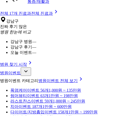
통증/재활과
전체 17개 진료과
전체 진료과
강남구
진짜 후기 많은
병원 한눈에 비교
강남구 병원
—
강남구 후기
—
오늘 이벤트
—
병원 찾기 시작
병원이벤트
병원이벤트 카테고리
병원이벤트
전체 보기
폭염케어
이벤트 56개
1,000원 ~ 135만원
썸머뷰티
이벤트 63개
1만원 ~ 198만원
라스트찬스
이벤트 59개
1,000원 ~ 245만원
치아
이벤트 187개
1만원 ~ 600만원
다이어트/지방흡입
이벤트 158개
1만원 ~ 199만원