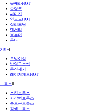
울쎄라
HOT
슈링크
써마지
인모드
HOT
실리프팅
덴서티
볼뉴머
온다
기타
4
모발이식
반영구눈썹
문신제거
레이저제모
HOT
보톡스
8
스킨보톡스
사각턱보톡스
승모근보톡스
침샘보톡스