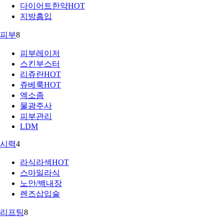
다이어트한약
HOT
지방흡입
피부
8
피부레이저
스킨부스터
리쥬란
HOT
쥬베룩
HOT
엑소좀
물광주사
피부관리
LDM
시력
4
라식라섹
HOT
스마일라식
노안/백내장
렌즈삽입술
리프팅
8