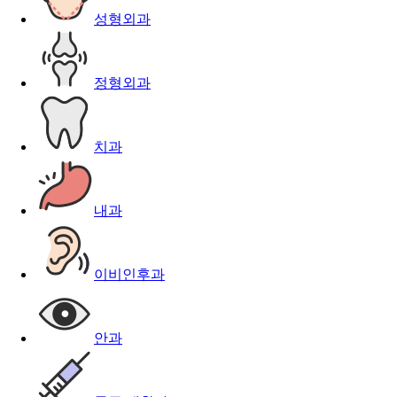
성형외과
정형외과
치과
내과
이비인후과
안과