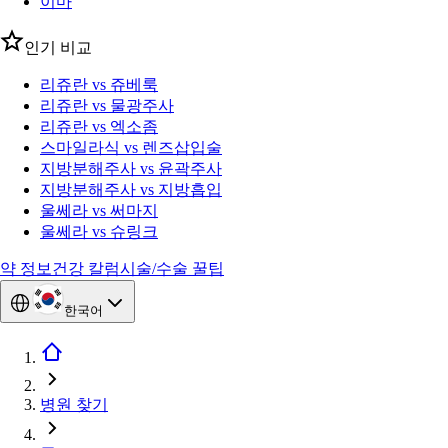
이마
인기 비교
리쥬란 vs 쥬베룩
리쥬란 vs 물광주사
리쥬란 vs 엑소좀
스마일라식 vs 렌즈삽입술
지방분해주사 vs 윤곽주사
지방분해주사 vs 지방흡입
울쎄라 vs 써마지
울쎄라 vs 슈링크
약 정보
건강 칼럼
시술/수술 꿀팁
한국어
병원 찾기