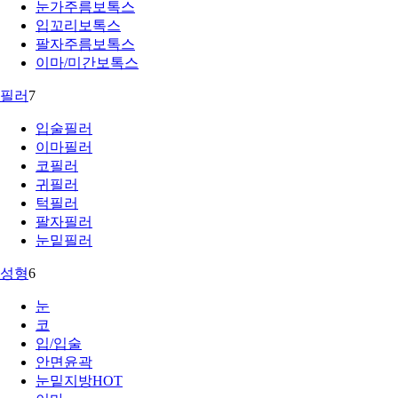
눈가주름보톡스
입꼬리보톡스
팔자주름보톡스
이마/미간보톡스
필러
7
입술필러
이마필러
코필러
귀필러
턱필러
팔자필러
눈밑필러
성형
6
눈
코
입/입술
안면윤곽
눈밑지방
HOT