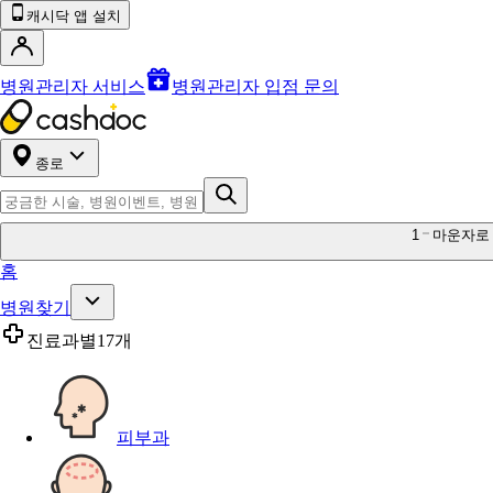
캐시닥 앱 설치
병원관리자 서비스
병원관리자 입점 문의
종로
1
마운자로
홈
병원찾기
진료과별
17개
피부과