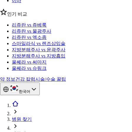
이마
인기 비교
리쥬란 vs 쥬베룩
리쥬란 vs 물광주사
리쥬란 vs 엑소좀
스마일라식 vs 렌즈삽입술
지방분해주사 vs 윤곽주사
지방분해주사 vs 지방흡입
울쎄라 vs 써마지
울쎄라 vs 슈링크
약 정보
건강 칼럼
시술/수술 꿀팁
한국어
병원 찾기