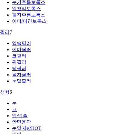
눈가주름보톡스
입꼬리보톡스
팔자주름보톡스
이마/미간보톡스
필러
7
입술필러
이마필러
코필러
귀필러
턱필러
팔자필러
눈밑필러
성형
6
눈
코
입/입술
안면윤곽
눈밑지방
HOT