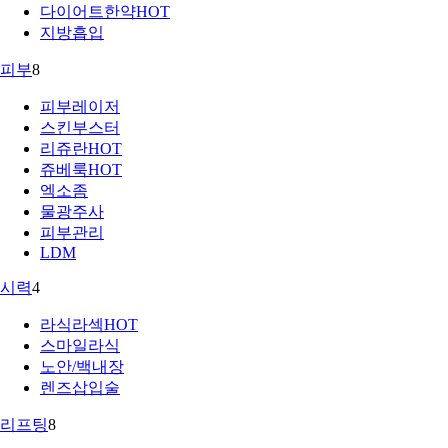
다이어트한약
HOT
지방흡입
피부
8
피부레이저
스킨부스터
리쥬란
HOT
쥬베룩
HOT
엑소좀
물광주사
피부관리
LDM
시력
4
라식라섹
HOT
스마일라식
노안/백내장
렌즈삽입술
리프팅
8