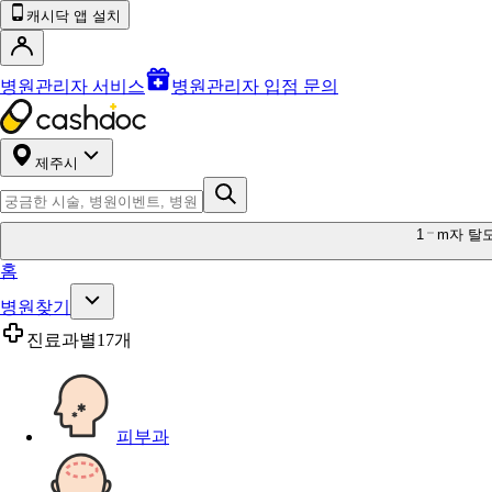
캐시닥 앱 설치
병원관리자 서비스
병원관리자 입점 문의
제주시
1
m자 탈
홈
병원찾기
진료과별
17개
피부과