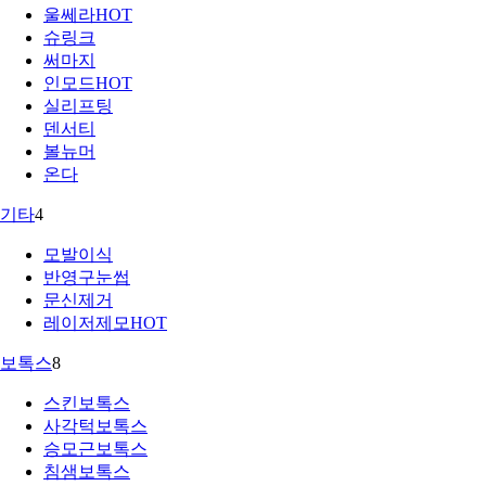
울쎄라
HOT
슈링크
써마지
인모드
HOT
실리프팅
덴서티
볼뉴머
온다
기타
4
모발이식
반영구눈썹
문신제거
레이저제모
HOT
보톡스
8
스킨보톡스
사각턱보톡스
승모근보톡스
침샘보톡스