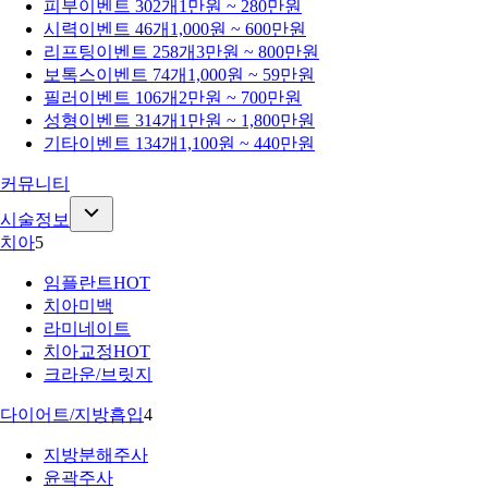
피부
이벤트 302개
1만원 ~ 280만원
시력
이벤트 46개
1,000원 ~ 600만원
리프팅
이벤트 258개
3만원 ~ 800만원
보톡스
이벤트 74개
1,000원 ~ 59만원
필러
이벤트 106개
2만원 ~ 700만원
성형
이벤트 314개
1만원 ~ 1,800만원
기타
이벤트 134개
1,100원 ~ 440만원
커뮤니티
시술정보
치아
5
임플란트
HOT
치아미백
라미네이트
치아교정
HOT
크라운/브릿지
다이어트/지방흡입
4
지방분해주사
윤곽주사