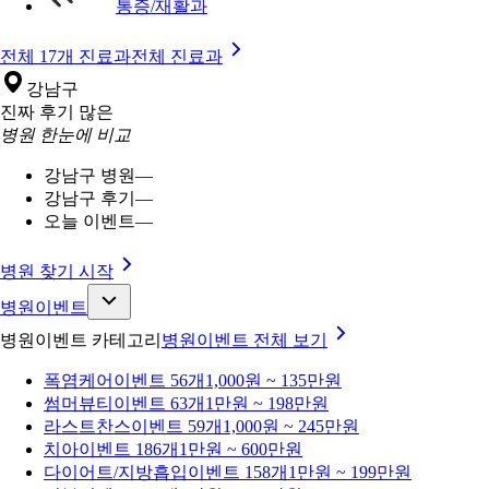
통증/재활과
전체 17개 진료과
전체 진료과
강남구
진짜 후기 많은
병원 한눈에 비교
강남구 병원
—
강남구 후기
—
오늘 이벤트
—
병원 찾기 시작
병원이벤트
병원이벤트 카테고리
병원이벤트
전체 보기
폭염케어
이벤트 56개
1,000원 ~ 135만원
썸머뷰티
이벤트 63개
1만원 ~ 198만원
라스트찬스
이벤트 59개
1,000원 ~ 245만원
치아
이벤트 186개
1만원 ~ 600만원
다이어트/지방흡입
이벤트 158개
1만원 ~ 199만원