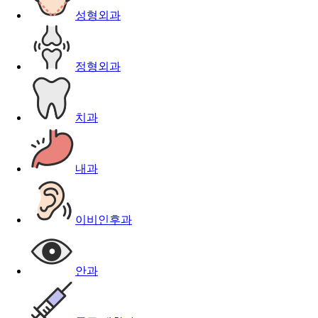
성형외과
정형외과
치과
내과
이비인후과
안과