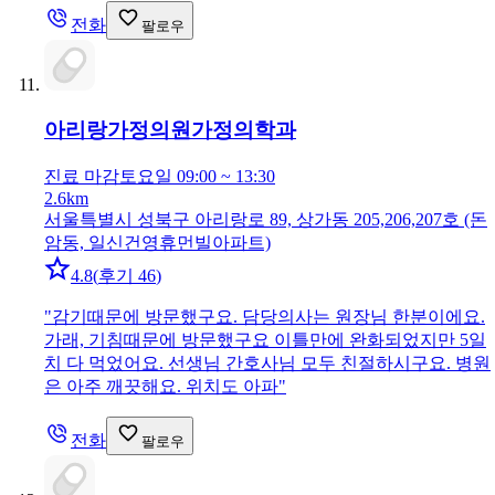
전화
팔로우
아리랑가정의원
가정의학과
진료 마감
토요일 09:00 ~ 13:30
2.6km
서울특별시 성북구 아리랑로 89, 상가동 205,206,207호 (돈
암동, 일신건영휴먼빌아파트)
4.8
(
후기 46
)
"
감기때문에 방문했구요. 담당의사는 원장님 한분이에요.
가래, 기침때문에 방문했구요 이틀만에 완화되었지만 5일
치 다 먹었어요. 선생님 간호사님 모두 친절하시구요. 병원
은 아주 깨끗해요. 위치도 아파
"
전화
팔로우