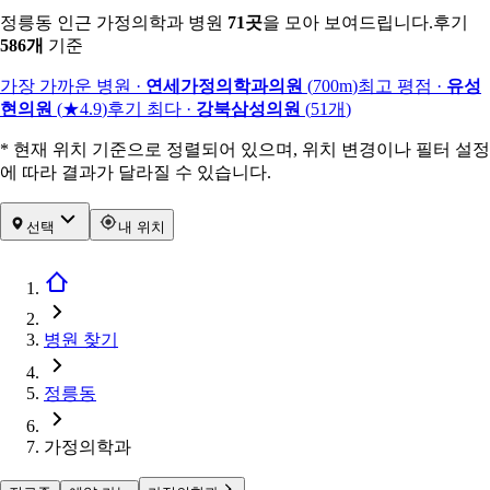
정릉동 인근 가정의학과 병원
71
곳
을 모아 보여드립니다.
후기
586
개
기준
가장 가까운 병원
·
연세가정의학과의원
(
700m
)
최고 평점
·
유성
현의원
(
★4.9
)
후기 최다
·
강북삼성의원
(
51
개
)
* 현재 위치 기준으로 정렬되어 있으며, 위치 변경이나 필터 설정
에 따라 결과가 달라질 수 있습니다.
선택
내 위치
병원 찾기
정릉동
가정의학과