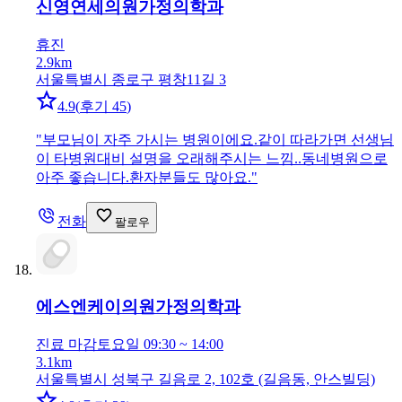
신영연세의원
가정의학과
휴진
2.9km
서울특별시 종로구 평창11길 3
4.9
(
후기 45
)
"
부모님이 자주 가시는 병원이에요.같이 따라가면 선생님
이 타병원대비 설명을 오래해주시는 느낌..동네병원으로
아주 좋습니다.환자분들도 많아요.
"
전화
팔로우
에스엔케이의원
가정의학과
진료 마감
토요일 09:30 ~ 14:00
3.1km
서울특별시 성북구 길음로 2, 102호 (길음동, 안스빌딩)