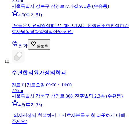
2.3km
서울특별시 강북구 삼양로77가길 9, 3층 (수유동)
4.9
(
후기 51
)
"
오늘은토요일열심히근무하고계시는선생님또한친절한간
호사님상담과약잘받아와허요
"
전화
팔로우
수연합의원
가정의학과
진료 마감
토요일 09:00 ~ 14:00
2.5km
서울특별시 강북구 삼양로 308, 진주빌딩 2,3층 (수유동)
4.8
(
후기 35
)
"
의사선생님 친절하시고 간호사분들도 참 따뜻하게 대해
주세요
"