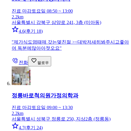
진료 마감
토요일 08:50 ~ 13:00
2.2km
서울특별시 강북구 삼양로 241, 3층 (미아동)
4.6
(
후기 18
)
"
제가식도염때매 갓는뎆친절 ><대박저새히봐주시고좋아
여 독분에많아아졋오요
"
전화
팔로우
정릉바로척의원
가정의학과
진료 마감
토요일 09:00 ~ 13:30
2.2km
서울특별시 성북구 정릉로 250, 지상2층 (정릉동)
4.7
(
후기 24
)