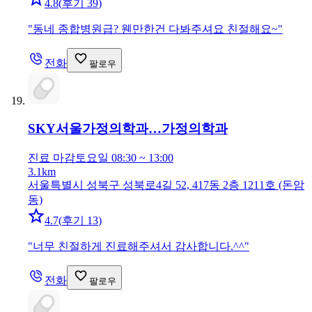
4.8
(
후기 39
)
"
동네 종합병원급? 웬만한건 다봐주셔요 친절해요~
"
전화
팔로우
SKY서울가정의학과…
가정의학과
진료 마감
토요일 08:30 ~ 13:00
3.1km
서울특별시 성북구 성북로4길 52, 417동 2층 1211호 (돈암
동)
4.7
(
후기 13
)
"
너무 친절하게 진료해주셔서 감사합니다.^^
"
전화
팔로우