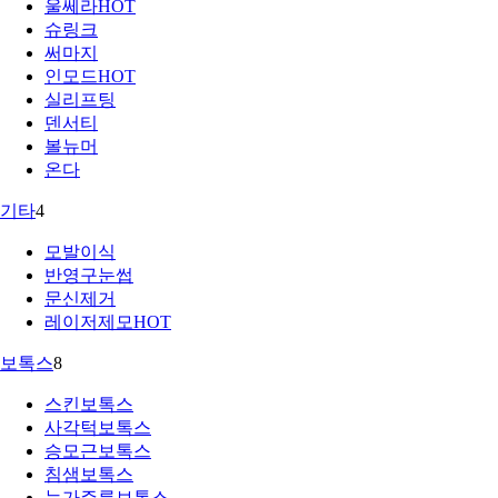
울쎄라
HOT
슈링크
써마지
인모드
HOT
실리프팅
덴서티
볼뉴머
온다
기타
4
모발이식
반영구눈썹
문신제거
레이저제모
HOT
보톡스
8
스킨보톡스
사각턱보톡스
승모근보톡스
침샘보톡스
눈가주름보톡스