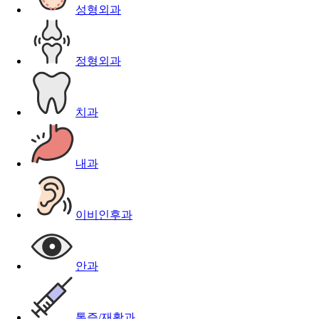
성형외과
정형외과
치과
내과
이비인후과
안과
통증/재활과