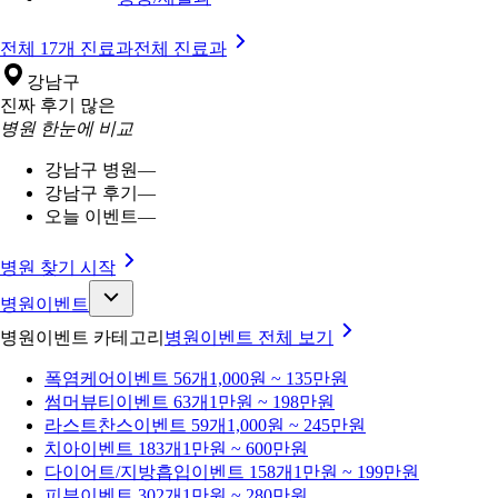
전체 17개 진료과
전체 진료과
강남구
진짜 후기 많은
병원 한눈에 비교
강남구 병원
—
강남구 후기
—
오늘 이벤트
—
병원 찾기 시작
병원이벤트
병원이벤트 카테고리
병원이벤트
전체 보기
폭염케어
이벤트 56개
1,000원 ~ 135만원
썸머뷰티
이벤트 63개
1만원 ~ 198만원
라스트찬스
이벤트 59개
1,000원 ~ 245만원
치아
이벤트 183개
1만원 ~ 600만원
다이어트/지방흡입
이벤트 158개
1만원 ~ 199만원
피부
이벤트 302개
1만원 ~ 280만원