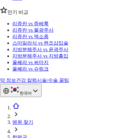
인기 비교
리쥬란 vs 쥬베룩
리쥬란 vs 물광주사
리쥬란 vs 엑소좀
스마일라식 vs 렌즈삽입술
지방분해주사 vs 윤곽주사
지방분해주사 vs 지방흡입
울쎄라 vs 써마지
울쎄라 vs 슈링크
약 정보
건강 칼럼
시술/수술 꿀팁
한국어
병원 찾기
함평군