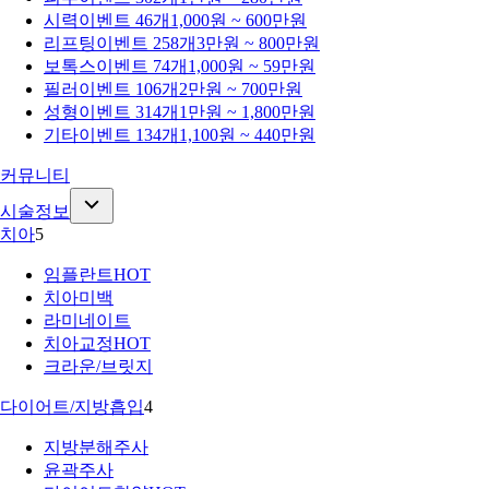
시력
이벤트 46개
1,000원 ~ 600만원
리프팅
이벤트 258개
3만원 ~ 800만원
보톡스
이벤트 74개
1,000원 ~ 59만원
필러
이벤트 106개
2만원 ~ 700만원
성형
이벤트 314개
1만원 ~ 1,800만원
기타
이벤트 134개
1,100원 ~ 440만원
커뮤니티
시술정보
치아
5
임플란트
HOT
치아미백
라미네이트
치아교정
HOT
크라운/브릿지
다이어트/지방흡입
4
지방분해주사
윤곽주사