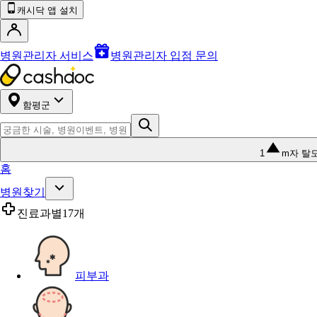
캐시닥 앱 설치
병원관리자 서비스
병원관리자 입점 문의
함평군
1
m자 탈
홈
병원찾기
진료과별
17개
피부과