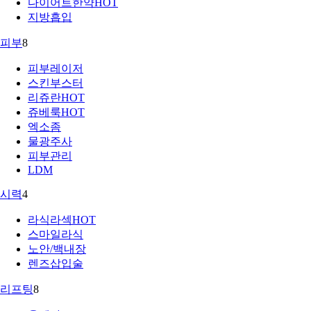
다이어트한약
HOT
지방흡입
피부
8
피부레이저
스킨부스터
리쥬란
HOT
쥬베룩
HOT
엑소좀
물광주사
피부관리
LDM
시력
4
라식라섹
HOT
스마일라식
노안/백내장
렌즈삽입술
리프팅
8