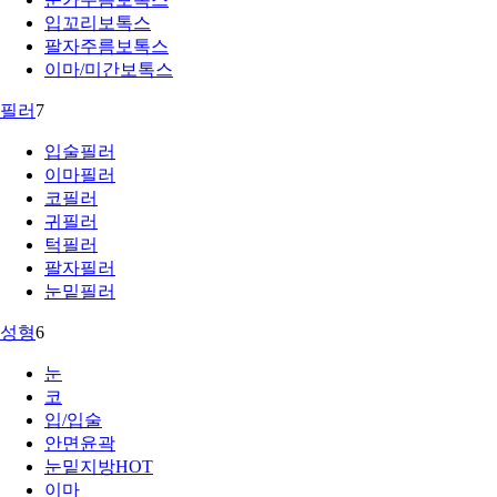
입꼬리보톡스
팔자주름보톡스
이마/미간보톡스
필러
7
입술필러
이마필러
코필러
귀필러
턱필러
팔자필러
눈밑필러
성형
6
눈
코
입/입술
안면윤곽
눈밑지방
HOT
이마